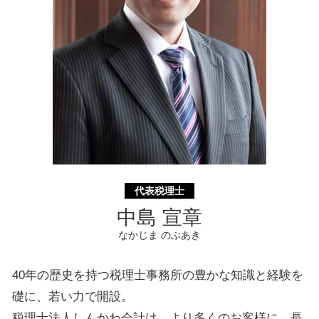
相続 横浜市 税理士
遺言書 川崎市 税理士
代表税理士
中島 宣章
なかじま のぶあき
40年の歴史を持つ税理士事務所の豊かな知識と経験を
礎に、若い力で開設。
税理士法人しんかわ会計は、より多くのお客様に、長