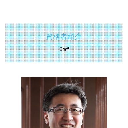
自社株 評価
相続 不動産 売却 確定 申告 必要書類
事業承継 横浜市 相談
キャッシュフロー とは
法人化 手続き
特定求職者雇用開発助成金 とは
株式 譲渡 制限 会社
相続税 計算 土地
認定支援機関 埼玉県 相談
小規模企業者
合同会社 税金
創業補助金 とは
共益権 とは
遺言書 効力 期間
起業支援 東京都 相談
認定経営革新等支援 機関 一覧
相対的記載事項 とは
起業 補助金 とは
株式譲渡 手続き
単純承認 とは
相続 埼玉県 相談
中小会計要領 とは
株式会社 資本金 最低
補助金適化法 とは
m&a 流れ
公正 証書 遺言
認定支援機関 東京都 税理士
定款 事業 目的 とは
資格者紹介
キャリアアップ 助成金 とは
企業 提携 とは
相続 範囲
事業承継 埼玉県 相談
合同会社 資金調達
業務改善助成金 とは
自益権 とは
限定承認 とは
遺言書 東京都 税理士
決算月 決め方
Staff
中小 企業 助成金
特別 決議
遺産分割協議 とは
相続 川崎市 相談
事業承継補助金 とは
自己 株式 とは
相続 兄弟
相続 静岡県 税理士
補助金 返還 とは
公開 買い付け とは
相続税 配偶者控除
資金調達 横浜市 税理士
トライアル雇用助成金 とは
m&a 資格
遺言書 無効
資金調達 横須賀市 相談
事業 譲渡 契約書 とは
相続法 改正
相続 神奈川県 税理士
業務 提携 とは
確定申告 遺産相続
不動産 相模原市 税理士
資本 提携 とは
相続 放棄 とは
補助金申請 相模原市 相談
相続 基礎 控除
起業支援 神奈川県 相談
相続 財産
起業支援 横浜市 相談
相続 税率
補助金申請 埼玉県 税理士
助成金申請 東京都 相談