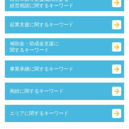
経営相談に関するキーワード
早期 経営改善 計画
起業支援に関するキーワード
中小企業経営力強化資金 とは
マル経融資 とは
赤字 経営
会社 印鑑証明書
補助金・助成金支援に
公的支援 とは
合同会社 個人事業主 比較
関するキーワード
創業 計画書 とは
合同 会社 経費
経営 計画 作り方
増資 手続き
小規模事業者持続化補助金 とは
事業承継に関するキーワード
所得拡大促進税制 とは
個人事業主 法人化 タイミング
補助金 種類
事業計画書 書き方
定款 とは
it導入補助金 流れ
経営革新等支援機関 申請
合同会社 法人税
it 導入 補助金 とは
企業 合併
相続に関するキーワード
小規模事業者
スタートアップ とは
補助金 とは
株式 移転 とは
中小企業庁 認定 支援機関
定款 絶対的記載事項 とは
持続化補助金 とは
中小企業庁 事業承継
中小企業再生支援協議会 とは
会社設立 費用
日本政策金融公庫 新創業融資制度
吸収 合併 とは
不動産 登記 住所 変更
エリアに関するキーワード
sbir とは
合同 会社 資本金
新事業進出補助金 2025
m&a 株式 譲渡
相続 確定申告
認定支援機関 経営改善計画
無限責任 とは
創業支援事業者補助金 とは
議決権 とは
相続税 調査
持続的発展
法人化 費用
就業規則 助成金