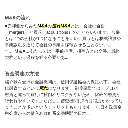
M&Aの流れ
■売却側からみた
M&A
の
流れ
M&A
とは、会社の合併
（mergers）と買収（acquisitions）のことをいいます。合併
とは2つの会社が1つになることをいい、買収とは株式譲渡や
事業譲渡を通じて会社の事業を移転させることをいいま
す。 M＆Aにあたっては、事前準備、相手方との交渉、最終
契約という過程を経る必要があ...
資金調達の方法
紹介状を受けた金融機関は、信用保証協会の保証の下、会社
に融資するという
流れ
になります。 制度融資では、プロパー
融資と違って銀行に貸倒れリスクがないため、比較的融資が
行われやすいです。ただし、審査機関に2カ月程度かかってし
まうことが多いというデメリットもあります。 〇日本政策金
融公庫からの借入れ政府系金融機関の日本...