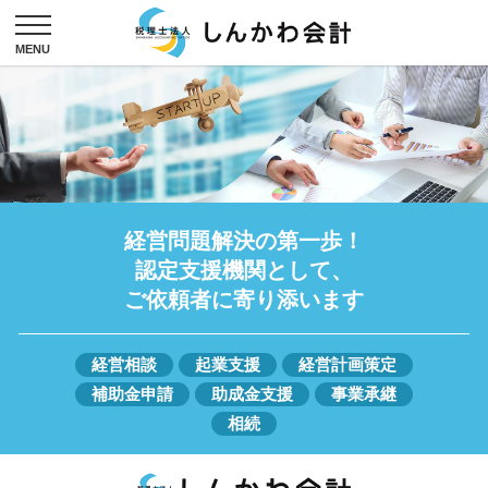
経営問題解決の第一歩！
認定支援機関として、
ご依頼者に寄り添います
経営相談
起業支援
経営計画策定
補助金申請
助成金支援
事業承継
相続