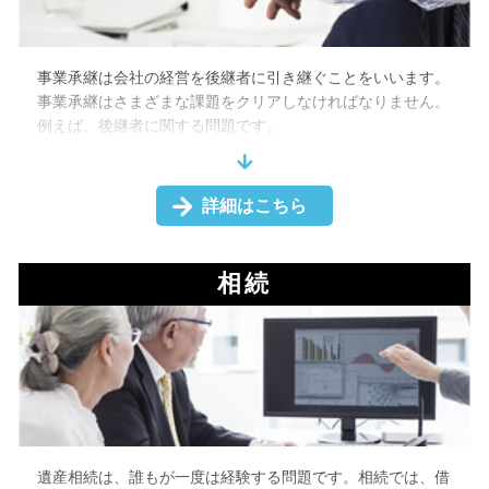
事業承継は会社の経営を後継者に引き継ぐことをいいます。
事業承継はさまざまな課題をクリアしなければなりません。
例えば、後継者に関する問題です。
中小企業庁によると後継者が見つからず、2025年までに廃
業する可能性がある企業は約127万社に上るとされていま
す。
詳細はこちら
親族承継を続けてきた企業が少子高齢化などで会社の後継者
がなかなか見つからないことが背景にあります。後継者を見
つけることが一つの課題となるのです。
相続
しかし、後継者が見つからなくてもM&Aを利用した事業承継
など、会社を残す方法はあります。
さまざまな事業承継の方法についてメリットやデメリットを
把握することで、適切な事業承継の方法を模索できるので
す。
遺産相続は、誰もが一度は経験する問題です。相続では、借