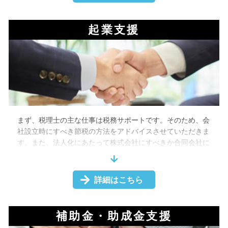
作成することで、融資を受けやすくすることができます。ま
た、経営革新等支援機関に認定された税理士に相談すれば、
その指導や助言のもと、中小企業経営力強化資金の融資を受
起業支援
けることもできます。そして、事業承継やM＆Aのお手伝い
もすることができます。
経営相談に関しても、ぜひ税理士にご相談ください。お待ち
しております。
まず、税理士の主な仕事は税務サポートです。そのため、会
社設立時にすべき節税の方法をアドバイスさせていただきま
す。また、法人化にあたって株式会社にすべきか合同会社に
すべきか、資本金の額や本社所在地の決め方など、起業時に
おけるあらゆる事項についても相談を承ります。加えて、設
立時に必要な書類の作成もします。
詳細はこちら
そして、起業にあたっては、資金調達も重要になります。起
業後円滑に経営を進めることができるように、助成金や補助
金の案内もいたします。
補助金・助成金支援
このように税理士は、上記のような起業支援を行います。