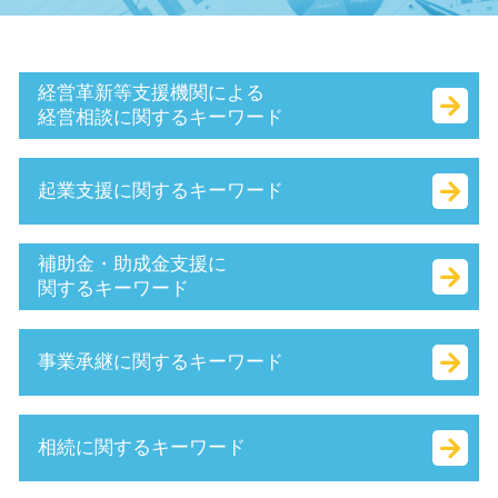
経営革新等支援機関による
経営相談に関するキーワード
小規模企業者
起業支援に関するキーワード
キャッシュフロー とは
認定支援機関 経営改善計画
保証制度 とは
会社 資本金 とは
補助金・助成金支援に
中小企業庁 認定 支援機関
合同会社 資金調達
関するキーワード
認定 支援 機関 更新
増資 手続き
マル経融資 とは
有限責任 とは
事業再構築補助金 とは
事業承継に関するキーワード
経営 計画 作り方
合同会社 税金
中小企業省エネ 補助金
中小会計要領 とは
個人事業主 法人化 タイミング
トライアル雇用助成金 とは
sbir とは
合同会社 個人事業主 比較
it 導入 補助金 とは
株式 譲渡 制限 会社
相続に関するキーワード
財務 分析
商号 とは
補助金適化法 とは
自社株 評価
認定経営革新等支援 機関 一覧
会社設立 費用
履歴事項全部証明書 とは
事業 譲渡 とは