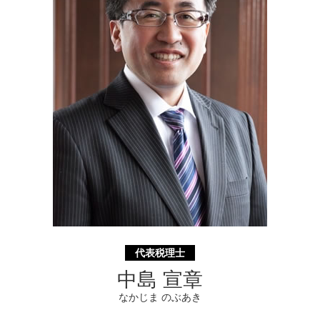
相続税 計算 土地
経営革新等支援機関 川崎市 相談
分割 相続
事業承継 相模原市 税理士
事業承継 神奈川県 相談
資金調達 横浜市 税理士
遺言書 横浜市 相談
代表税理士
中島 宣章
なかじま のぶあき