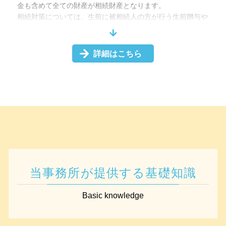
金も含めて全ての財産が相続財産となります。
相続対策については、生前に被相続人の方が行う生前贈与や
遺言書の作成をはじめ、相続発生後の遺産分割や、知ってお
くと有益な制度など、多岐に渡ります。
そのような様々な対策について、個人の方だけで判断した
詳細はこちら
り、手続きを行うのは、非常に難解で煩雑であるといえま
す。
生前に十分な対策を行っていれば、相続人の間に争いが生じ
ることもなく、故人の方の意思を反映した相続を行うことが
できます。
そこで、円滑な相続を実現するためには、相続に詳しい専門
家に相談することがとても重要です。お困りの際は、ぜひ当
事務所までご相談ください。
当事務所が提供する基礎知識
Basic knowledge