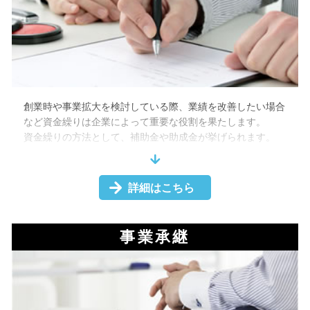
そして、設立当初から税理士を置くことで、信頼関係も築き
上げられ、将来の会社業務も安心して依頼することができま
す。お困りの際には、是非当事務所にご相談ください。
創業時や事業拡大を検討している際、業績を改善したい場合
など資金繰りは企業によって重要な役割を果たします。
資金繰りの方法として、補助金や助成金が挙げられます。
主に中小企業向けの補助金や助成金の種類は多く存在します
が、補助金や助成金の種類を把握できてないために活用でき
ていないことは少なくありません。
詳細はこちら
また、申請には準備が必要であったり、審査に通る必要があ
るため、活用しないという選択を取るケースも存在します。
そのような場合は税理士に相談することをお勧めします。税
事業承継
理士に相談することで、活用できる補助金・助成金の提案か
ら、事業計画書、申請書の作成支援までサポートすることが
可能です。