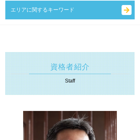
経営革新等支援機関 申請
相対的記載事項 とは
受給資格者創業支援助成金 とは
中小企業庁 事業承継
公正 証書 遺言
エリアに関するキーワード
認定 支援 機関 検索
起業 資本金
創業 助成金 とは
技術 提携 とは
相続 放棄 とは
中小企業再生支援協議会 とは
株式 会社 定款
創業補助金 とは
株式 移転 とは
遺産 分割
キャッシュフロー 考え方
合同会社 出資
起業支援 助成金
事業承継税制 わかりやすく
不動産 登記 住所 変更
相続 神奈川県 税理士
所得拡大促進税制 とは
株式会社 資本金 最低
持続化補助金 とは
吸収 分割
相続税 調査
経営革新等支援機関 静岡県 相談
赤字 経営
定款 絶対的記載事項 とは
起業 補助金 とは
企業 提携 とは
限定承認 とは
不動産 静岡県 税理士
創業 計画書 とは
合同 会社 経費
it導入補助金 流れ
自己 株式 とは
抵当権設定 登記
起業支援 横浜市 税理士
中小企業経営力強化資金 とは
定款 事業 目的 とは
両立支援等助成金 とは
m&a 株式 譲渡
相続 種類
補助金申請 相模原市 相談
法人化 メリット
資格者紹介
補助金 交付申請書 とは
会社 分割
相続法 改正
事業承継 川崎市 相談
ベンチャー 資金調達
特定求職者雇用開発助成金 とは
吸収 合併 とは
遺産分割協議書 とは
助成金申請 横浜市 税理士
合同 会社 資本金
Staff
補助金 とは
事業 承継 とは
相続 範囲
認定支援機関 静岡県 相談
地域雇用開発助成金 とは
資本 参加
代襲 相続 とは
経営革新等支援機関 相模原市 税理士
人材確保等支援助成金 とは
簡易 分割
相続 税率
相続 川崎市 税理士
創業支援事業者補助金 とは
特別 決議
相続 不動産 売却 確定 申告 必要書類
不動産 川崎市 相談
共益権 とは
特別 受益 とは
相続 静岡県 税理士
株式 譲渡 とは
単純承認 とは
認定支援機関 神奈川県 相談
公開 買い付け とは
代償 分割 とは
遺言書 埼玉県 税理士
相続税 国税庁
遺言書 川崎市 相談