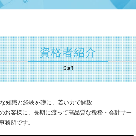
相続 不動産 売却 確定 申告 必要書類
合同会社 出資
相続 種類
合同会社 法人税
相続 税率
個人事業主 法人化 タイミング
相続 財産
ベンチャー 資金調達
分割 相続
法人化 メリット
遺産分割協議書 とは
有限責任 とは
相続 兄弟
資格者紹介
商号 とは
公正 証書 遺言
本店 所在地 とは
遺言書 効力 期間
起業 資本金
Staff
遺産 分割
無限責任 とは
相続 基礎 控除
増資 手続き
相続税 対象
起業 税金
相続税 配偶者控除
会社 資本金 とは
遺産分割協議 とは
かな知識と経験を礎に、若い力で開設。
合同会社 税金
不動産 登記 住所 変更
のお客様に、長期に渡って高品質な税務・会計サー
会社設立 費用
相続税 国税庁
相続法 改正
事務所です。
抵当権設定 登記