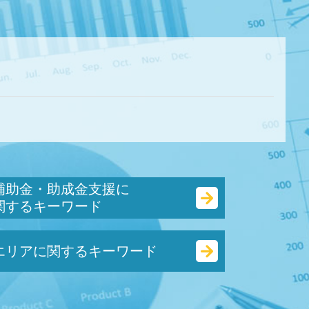
ド
補助金・助成金支援に
関するキーワード
補助金 返還 とは
エリアに関するキーワード
地域雇用開発助成金 とは
業務改善助成金 とは
起業 補助金 とは
資金調達 東京都 税理士
人事評価改善等助成金 とは