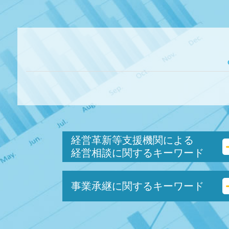
経営革新等支援機関による
経営相談に関するキーワード
保証制度 とは
事業承継に関するキーワード
所得拡大促進税制 とは
小規模企業者
財務 分析
資本 参加
中小企業経営力強化資金 とは