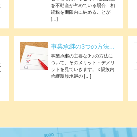
社
を不動産が占めている場合、相
続税を期限内に納めることが
[…]
事業承継の3つの方法...
事業承継の主要な3つの方法に
ついて、そのメリット・デメリ
に
ットを見ていきます。 ○親族内
を
承継親族承継の […]
ッ