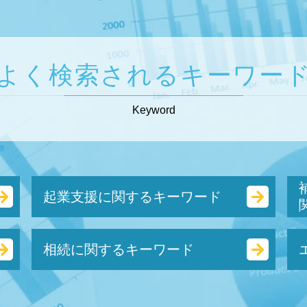
よく検索されるキーワー
Keyword
起業支援に関するキーワード
定款 絶対的記載事項 とは
相続に関するキーワード
定款 認証 とは
会社設立 費用
スタートアップ とは
代償 分割 とは
合同 会社 経費