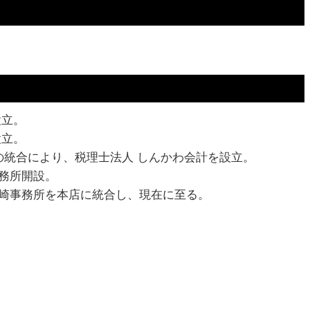
遺言書 無効
設立。
設立。
の統合により、税理士法人 しんかわ会計を設立。
務所開設。
崎事務所を本店に統合し、現在に至る。