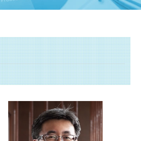
事業承継 静岡県 税理士
it導入補助金 流れ
補助金申請 横浜市 相談
人材確保等支援助成金 とは
事業承継 神奈川県 相談
助成金 とは
不動産 相模原市 相談
就業規則 助成金
遺言書 横浜市 税理士
トライアル雇用助成金 とは
不動産 東京都 税理士
中小 企業 助成金
資金調達 川崎市 相談
国 創業補助金
経営革新等支援機関 横須賀市 相談
it 導入 補助金 とは
相続 横浜市 相談
ものづくり補助金 対象
相続 相模原市 税理士
中小企業省エネ 補助金
資金調達 埼玉県 税理士
履歴事項全部証明書 とは
経営革新等支援機関 相模原市 税理士
持続化補助金 とは
資金調達 川崎市 税理士
事業承継補助金 とは
補助金申請 川崎市 税理士
事業再構築補助金 とは
資金調達 神奈川県 相談
補助金 とは
経営革新等支援機関 東京都 相談
認定支援機関 横須賀市 相談
起業支援 相模原市 税理士