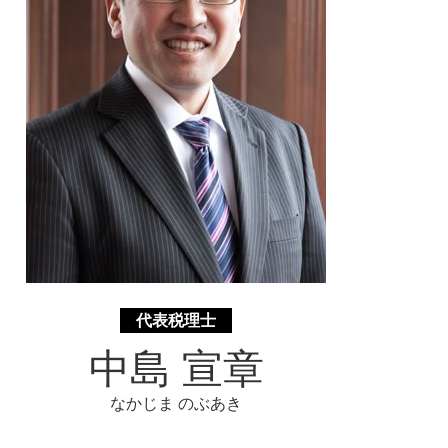
事業承継 静岡県 相談
代表税理士
中島 宣章
なかじま のぶあき