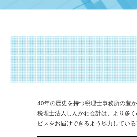
株式譲渡 手続き
経営 計画 作り方
自己 株式 とは
中小企業庁 認定 支援機関
株式 譲渡 とは
事業計画書 書き方
自益権 とは
企業組合 とは
資本 提携 とは
認定経営革新等支援 機関 一覧
企業 提携 とは
キャッシュフロー 考え方
業務 提携 とは
キャッシュフロー とは
吸収 合併 とは
認定 支援 機関 更新
議決権 とは
赤字 経営
株式 譲渡 契約書 とは
マル経融資 とは
事業承継税制 わかりやすく
持続的発展
事業 承継 とは
sbir とは
株式 交換 とは
中小企業再生支援協議会 とは
公開 買い付け とは
40年の歴史を持つ税理士事務所の豊
事業計画書 とは
技術 提携 とは
税理士法人しんかわ会計は、より多く
経営革新等支援機関 とは
m&a 流れ
株式 譲渡 制限 会社
ビスをお届けできるよう尽力している
m&a 資格