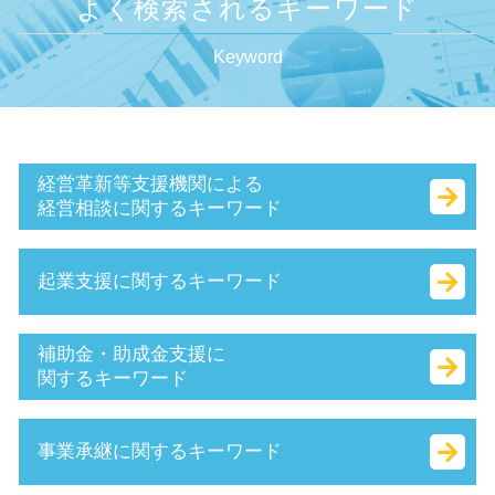
よく検索されるキーワード
Keyword
経営革新等支援機関による
経営相談に関するキーワード
認定経営革新等支援 機関 一覧
起業支援に関するキーワード
事業計画書 とは
所得拡大促進税制 とは
中小会計要領 とは
本店 所在地 とは
補助金・助成金支援に
認定 支援 機関 更新
会社 資本金 とは
関するキーワード
キャッシュフロー とは
定款 とは
持続的発展
個人事業主 法人化 タイミング
トライアル雇用助成金 とは
事業承継に関するキーワード
経営革新等支援機関 とは
合同会社 資金調達
助成金 とは
経営 計画 作り方
起業 資本金
補助金適化法 とは