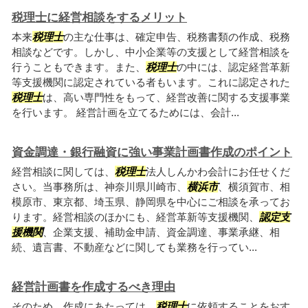
税理士に経営相談をするメリット
本来
税理士
の主な仕事は、確定申告、税務書類の作成、税務
相談などです。しかし、中小企業等の支援として経営相談を
行うこともできます。また、
税理士
の中には、認定経営革新
等支援機関に認定されている者もいます。これに認定された
税理士
は、高い専門性をもって、経営改善に関する支援事業
を行います。 経営計画を立てるためには、会計...
資金調達・銀行融資に強い事業計画書作成のポイント
経営相談に関しては、
税理士
法人しんかわ会計にお任せくだ
さい。当事務所は、神奈川県川崎市、
横浜市
、横須賀市、相
模原市、東京都、埼玉県、静岡県を中心にご相談を承ってお
ります。経営相談のほかにも、経営革新等支援機関、
認定支
援機関
、企業支援、補助金申請、資金調達、事業承継、相
続、遺言書、不動産などに関しても業務を行ってい...
経営計画書を作成するべき理由
そのため、作成にあたっては、
税理士
に依頼することをおす