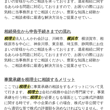
まいの皆様からのご相談を承っております。遺産相続に関す
るあらゆる問題に対応しておりますので、お困りの際にはお
気軽に当事務所までご相談ください。豊富な知識と経験か
ら、ご相談者様に最適な解決方法をご提案させてい...
相続発生から申告手続きまでの流れ
税理士
法人しんかわ会計は、川崎市、
横浜市
、横須賀市、相
模原市を中心に、神奈川県、東京都、埼玉県、静岡県にお住
まいの皆様からのご相談を承っております。遺産相続に関す
るあらゆる問題に対応しておりますので、お困りの際にはお
気軽に当事務所までご相談ください。豊富な知識と経験か
ら、ご相談者様に最適な解決方法をご提案させてい...
事業承継を税理士に相談するメリット
ここでは
税理士
に事業承継の相談をするメリットについて見
て行きます。
税理士
は会社の税務や会計の専門家です。事業
承継を行う時に
税理士
が必要となる場面としては株式評価額
に関する時です。中小企業の多くの場合、株式が非公開です
から適切な形で株式の評価額を決めなければなりません。そ