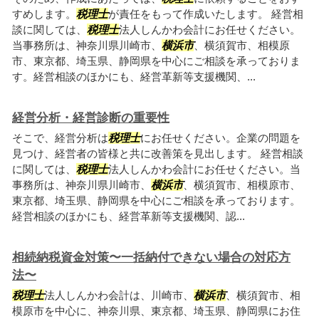
すめします。
税理士
が責任をもって作成いたします。 経営相
談に関しては、
税理士
法人しんかわ会計にお任せください。
当事務所は、神奈川県川崎市、
横浜市
、横須賀市、相模原
市、東京都、埼玉県、静岡県を中心にご相談を承っておりま
す。経営相談のほかにも、経営革新等支援機関、...
経営分析・経営診断の重要性
そこで、経営分析は
税理士
にお任せください。企業の問題を
見つけ、経営者の皆様と共に改善策を見出します。 経営相談
に関しては、
税理士
法人しんかわ会計にお任せください。当
事務所は、神奈川県川崎市、
横浜市
、横須賀市、相模原市、
東京都、埼玉県、静岡県を中心にご相談を承っております。
経営相談のほかにも、経営革新等支援機関、認...
相続納税資金対策〜一括納付できない場合の対応方
法〜
税理士
法人しんかわ会計は、川崎市、
横浜市
、横須賀市、相
模原市を中心に、神奈川県、東京都、埼玉県、静岡県にお住