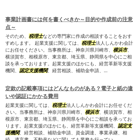
事業計画書には何を書くべきか～目的や作成前の注意
点～
そのため、
税理士
などの専門家に作成の相談することをおす
すめします。 起業支援に関しては、
税理士
法人しんかわ会計
にお任せください。当事務所は、神奈川県川崎市、
横浜市
、
横須賀市、相模原市、東京都、埼玉県、静岡県を中心にご相
談を承っております。起業支援のほかにも、経営革新等支援
機関、
認定支援機関
、経営相談、補助金申請、...
定款の記載事項にはどんなものがある？電子と紙の違
いや認証にかかる費用
起業支援に関しては、
税理士
法人しんかわ会計にお任せくだ
さい。当事務所は、神奈川県川崎市、
横浜市
、横須賀市、相
模原市、東京都、埼玉県、静岡県を中心にご相談を承ってお
ります。起業支援のほかにも、経営革新等支援機関、
認定支
援機関
、経営相談、補助金申請、資金調達、事業承継、相
続、遺言書、不動産などに関しても業務を行ってい...