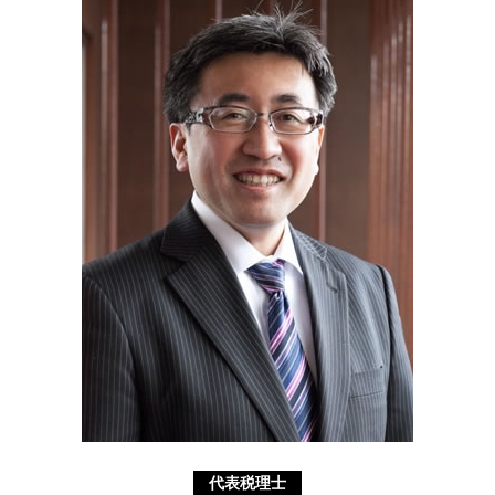
経営革新等支援機関 神奈川県 税理士
議決権 とは
分割 相続
不動産 神奈川県 税理士
吸収 分割
相続 税率
不動産 横須賀市 税理士
特別 受益 とは
経営革新等支援機関 川崎市 相談
代襲 相続 とは
補助金申請 静岡県 相談
限定承認 とは
助成金申請 東京都 税理士
相続 相模原市 税理士
経営革新等支援機関 横須賀市 税理士
資金調達 川崎市 税理士
代表税理士