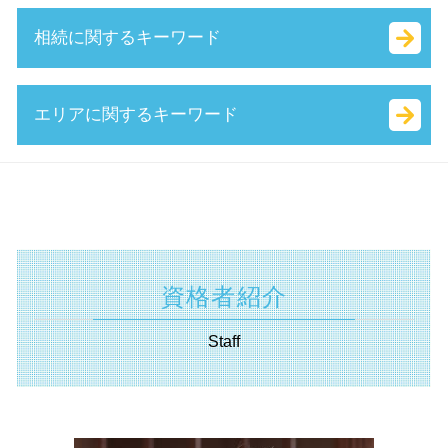
小規模企業者
法務局 謄本
中小企業省エネ 補助金
簡易 分割
相続に関するキーワード
認定支援機関 経営改善計画
会社設立 費用
キャリアアップ 助成金 とは
株式 譲渡 契約書 とは
認定 支援 機関 検索
商号 とは
人事評価改善等助成金 とは
株式 譲渡 とは
財務 分析
合同 会社 資本金
助成金 種類
特別 決議
単純承認 とは
エリアに関するキーワード
中小企業再生支援協議会 とは
相対的記載事項 とは
創業 助成金 とは
事業 承継 とは
確定申告 遺産相続
中小企業庁 認定 支援機関
合同会社 出資
補助金 種類
企業 提携 とは
相続 不動産 売却 確定 申告 必要書類
小規模事業者
定款 認証 とは
補助金 交付申請書 とは
株式譲渡 手続き
相続 基礎 控除
補助金申請 神奈川県 相談
企業組合 とは
株式 会社 定款
業務改善助成金 とは
事業 譲渡 契約書 とは
相続税 国税庁
相続 神奈川県 税理士
sbir とは
株式会社 資本金 最低
補助金 返還 とは
会社 分割
相続税 調査
補助金申請 東京都 税理士
早期 経営改善 計画
起業 税金
特定求職者雇用開発助成金 とは
吸収 合併 とは
相続 財産
資金調達 相模原市 相談
創業 計画書 とは
ベンチャー 資金調達
日本政策金融公庫 新創業融資制度
株式 交換 とは
遺言書 効力 期間
相続 川崎市 税理士
合同 会社 経費
資格者紹介
ものづくり補助金
m&a 株式 譲渡
相続税 配偶者控除
助成金申請 神奈川県 相談
決算月 決め方
両立支援等助成金 とは
自益権 とは
相続税 対象
助成金申請 埼玉県 相談
定款 事業 目的 とは
Staff
起業 補助金 とは
事業承継税制 わかりやすく
相続 範囲
事業承継 東京都 税理士
創業補助金 とは
技術 提携 とは
相続 兄弟
遺言書 東京都 税理士
地域雇用開発助成金 とは
事業 譲渡 とは
相続 種類
資金調達 横須賀市 税理士
小規模事業者持続化補助金 とは
企業 合併
相続 放棄 とは
起業支援 川崎市 相談
m&a 資格
代償 分割 とは