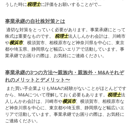
うした時に
税理士
に評価をお願いすることがで...
事業承継の自社株対策とは
適切な対策をとっていく必要があります。事業承継にとって
株式は重要なものです。
税理士
法人しんかわ会計は、川崎市
や
横浜市
、横須賀市、相模原市など神奈川県を中心に、東京
都や埼玉県、静岡県など幅広いエリアで活動しています。事
業承継でお困りの際は、お気軽にご連絡ください。
事業承継の3つの方法〜親族内・親族外・M&Aそれぞ
れのメリットとデメリット〜
また買い手企業よりもM&Aの経験がないことがほとんどです
から、M&Aについて理解しておく必要もあります。
税理士
法
人しんかわ会計は、川崎市や
横浜市
、横須賀市、相模原市な
ど神奈川県を中心に、東京都や埼玉県、静岡県など幅広いエ
リアで活動しています。事業承継でお困りの際は、お気軽に
ご連絡ください。