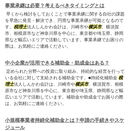
事業承継は必要？考えるべきタイミングとは
早くから検討をしておくことで事業承継に関する自社の課題
を早急に発見・解決でき、円滑な事業承継が可能となるので
す。
税理士
法人しんかわ会計は、川崎市や
横浜市
、横須賀
市、相模原市など神奈川県を中心に、東京都や埼玉県、静岡
県など幅広いエリアで活動しています。事業承継でお困りの
際は、お気軽にご連絡ください。
中小企業が活用できる補助金・助成金はある？
定められた分野への投資に取り組み、持続的な経営を行って
いる会社に対して支給される補助金です。■持続化補助金
税
理士
法人しんかわ会計は、川崎市や
横浜市
、横須賀市、相模
原市など神奈川県を中心に、東京都や埼玉県、静岡県など幅
広いエリアで活動しています。補助金や助成金でお困りの際
は、お気軽にご連絡ください。
小規模事業者持続化補助金とは？申請の手続きやスケ
ジュール