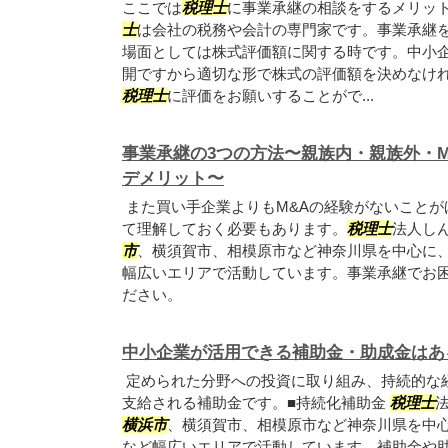
ここでは
税理士
に事業承継の相談をするメリッ
士
は会社の税務や会計の専門家です。事業承継
場面としては株式評価額に関する時です。中小
開ですから適切な形で株式の評価額を決めなけ
税理士
に評価をお願いすることがで...
事業承継の3つの方法〜親族内・親族外・
デメリット〜
また買い手企業よりもM&Aの経験がないことが
て理解しておく必要もあります。
税理士
法人し
市
、横須賀市、相模原市など神奈川県を中心に
幅広いエリアで活動しています。事業承継でお
ださい。
中小企業が活用できる補助金・助成金はあ
定められた分野への投資に取り組み、持続的な
支給される補助金です。■持続化補助金
税理士
横浜市
、横須賀市、相模原市など神奈川県を中
など幅広いエリアで活動しています。補助金や