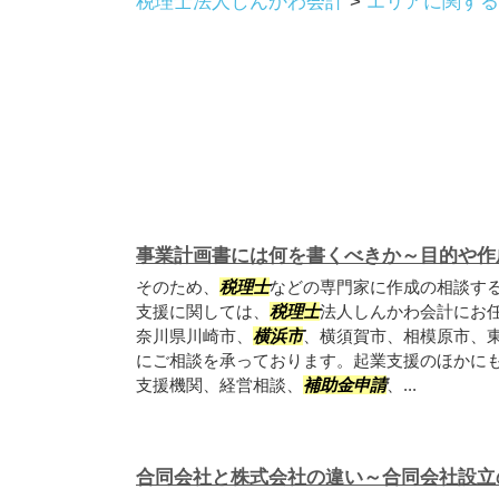
税理士法人しんかわ会計
>
エリアに関する
事業計画書には何を書くべきか～目的や作
そのため、
税理士
などの専門家に作成の相談する
支援に関しては、
税理士
法人しんかわ会計にお
奈川県川崎市、
横浜市
、横須賀市、相模原市、
にご相談を承っております。起業支援のほかに
支援機関、経営相談、
補助金申請
、...
合同会社と株式会社の違い～合同会社設立