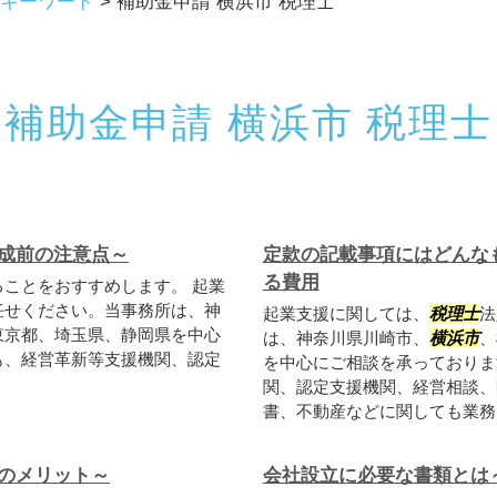
キーワード
>
補助金申請 横浜市 税理士
補助金申請 横浜市 税理士
成前の注意点～
定款の記載事項にはどんな
る費用
ことをおすすめします。 起業
任せください。当事務所は、神
起業支援に関しては、
税理士
法
東京都、埼玉県、静岡県を中心
は、神奈川県川崎市、
横浜市
、
も、経営革新等支援機関、認定
を中心にご相談を承っておりま
関、認定支援機関、経営相談、
書、不動産などに関しても業務を
のメリット～
会社設立に必要な書類とは