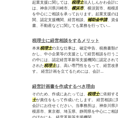
起業支援に関しては、
税理士
法人しんかわ会計
は、神奈川県川崎市、
横浜市
、横須賀市、相模
を中心にご相談を承っております。起業支援の
関、認定支援機関、経営相談、
補助金申請
、資
書、不動産などに関しても業務を行ってい...
税理士に経営相談をするメリット
本来
税理士
の主な仕事は、確定申告、税務書類
かし、中小企業等の支援として経営相談を行う
の中には、認定経営革新等支援機関に認定され
された
税理士
は、高い専門性をもって、経営改
す。 経営計画を立てるためには、会計...
経営計画書を作成するべき理由
そのため、作成にあたっては、
税理士
に依頼す
士
が責任をもって作成いたします。 経営相談に
会計にお任せください。当事務所は、神奈川県
模原市、東京都、埼玉県、静岡県を中心にご相
のほかにも、経営革新等支援機関、...