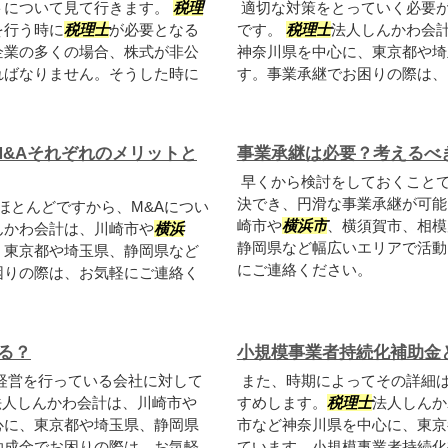
トについて見て行きます。
税理
適切な対策をとっていく必要
を行う時に
税理士
が必要となる
です。
税理士
法人しんかわ会
企業の多くの場合、株式が非公
神奈川県を中心に、東京都や埼
ればなりません。そうした時に
す。事業承継でお困りの際は、
M&Aそれぞれのメリットと
事業承継は必要？考えるべ
早くから検討をしておくこと
決でき、円滑な事業承継が可能
ほとんどですから、M&Aについ
崎市や
横浜市
、横須賀市、相模
んかわ会計は、川崎市や
横浜
静岡県など幅広いエリアで活動
、東京都や埼玉県、静岡県など
にご連絡ください。
困りの際は、お気軽にご連絡く
る？
小規模事業者持続化補助金
経営を行っている会社に対して
また、時期によってその詳細
法人しんかわ会計は、川崎市や
すめします。
税理士
法人しんか
心に、東京都や埼玉県、静岡県
市など神奈川県を中心に、東京
助成金でお困りの際は、お気軽
ています。小規模事業者持続化