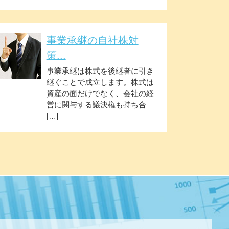
事業承継の自社株対
策...
事業承継は株式を後継者に引き
継ぐことで成立します。株式は
資産の面だけでなく、会社の経
営に関与する議決権も持ち合
[…]