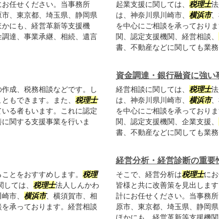
にお任せください。当事務所
起業支援に関しては、
税理士
法
原市、東京都、埼玉県、静岡県
は、神奈川県川崎市、
横浜市
、
ほかにも、経営革新等支援機
を中心にご相談を承っておりま
金調達、事業承継、相続、遺言
関、認定支援機関、経営相談、
書、不動産などに関しても業務を
資金調達・銀行融資に強い
の作成、税務相談などです。し
経営相談に関しては、
税理士
法
こともできます。また、
税理士
は、神奈川県川崎市、
横浜市
、
ている者もいます。これに認定
を中心にご相談を承っておりま
善に関する支援事業を行いま
関、認定支援機関、企業支援、
書、不動産などに関しても業務を
経営分析・経営診断の重要
ることをおすすめします。
税理
そこで、経営分析は
税理士
にお
関しては、
税理士
法人しんかわ
皆様と共に改善策を見出します
川崎市、
横浜市
、横須賀市、相
計にお任せください。当事務所
談を承っております。経営相談
原市、東京都、埼玉県、静岡県
ほかにも、経営革新等支援機関、