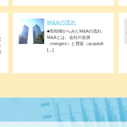
M&Aの流れ
■売却側からみたM&Aの流れ
M&Aとは、会社の合併
度
（mergers）と買収（acquisiti
金
[…]
制