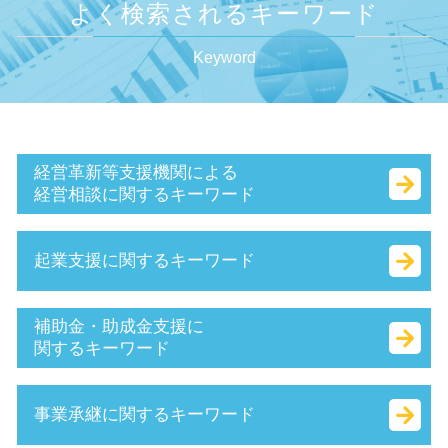
よく検索されるキーワード
Keyword
経営革新等支援機関による
経営相談に関するキーワード
sbir とは
起業支援に関するキーワード
キャッシュフロー とは
認定経営革新等支援 機関 一覧
早期 経営改善 計画
ベンチャー 資金調達
補助金・助成金支援に
生産性向上設備投資促進税制 とは
ベンチャー 起業 とは
関するキーワード
企業組合 とは
本店 所在地 とは
事業計画書 書き方
定款 絶対的記載事項 とは
創業補助金 とは
事業承継に関するキーワード
マル経融資 とは
有限責任 とは
創業 助成金 とは
小規模企業者
法人化 メリット
小規模事業者持続化補助金 とは