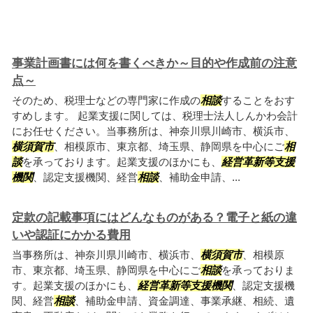
事業計画書には何を書くべきか～目的や作成前の注意
点～
そのため、税理士などの専門家に作成の
相談
することをおす
すめします。 起業支援に関しては、税理士法人しんかわ会計
にお任せください。当事務所は、神奈川県川崎市、横浜市、
横須賀市
、相模原市、東京都、埼玉県、静岡県を中心にご
相
談
を承っております。起業支援のほかにも、
経営革新等支援
機関
、認定支援機関、経営
相談
、補助金申請、...
定款の記載事項にはどんなものがある？電子と紙の違
いや認証にかかる費用
当事務所は、神奈川県川崎市、横浜市、
横須賀市
、相模原
市、東京都、埼玉県、静岡県を中心にご
相談
を承っておりま
す。起業支援のほかにも、
経営革新等支援機関
、認定支援機
関、経営
相談
、補助金申請、資金調達、事業承継、相続、遺