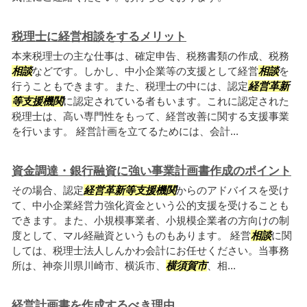
税理士に経営相談をするメリット
本来税理士の主な仕事は、確定申告、税務書類の作成、税務
相談
などです。しかし、中小企業等の支援として経営
相談
を
行うこともできます。また、税理士の中には、認定
経営革新
等支援機関
に認定されている者もいます。これに認定された
税理士は、高い専門性をもって、経営改善に関する支援事業
を行います。 経営計画を立てるためには、会計...
資金調達・銀行融資に強い事業計画書作成のポイント
その場合、認定
経営革新等支援機関
からのアドバイスを受け
て、中小企業経営力強化資金という公的支援を受けることも
できます。また、小規模事業者、小規模企業者の方向けの制
度として、マル経融資というものもあります。 経営
相談
に関
しては、税理士法人しんかわ会計にお任せください。当事務
所は、神奈川県川崎市、横浜市、
横須賀市
、相...
経営計画書を作成するべき理由