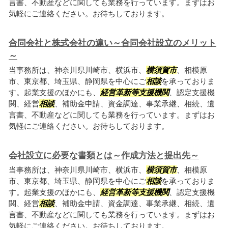
言書、不動産などに関しても業務を行っています。まずはお
気軽にご連絡ください。お待ちしております。
合同会社と株式会社の違い～合同会社設立のメリット
～
当事務所は、神奈川県川崎市、横浜市、
横須賀市
、相模原
市、東京都、埼玉県、静岡県を中心にご
相談
を承っておりま
す。起業支援のほかにも、
経営革新等支援機関
、認定支援機
関、経営
相談
、補助金申請、資金調達、事業承継、相続、遺
言書、不動産などに関しても業務を行っています。まずはお
気軽にご連絡ください。お待ちしております。
会社設立に必要な書類とは～作成方法と提出先～
当事務所は、神奈川県川崎市、横浜市、
横須賀市
、相模原
市、東京都、埼玉県、静岡県を中心にご
相談
を承っておりま
す。起業支援のほかにも、
経営革新等支援機関
、認定支援機
関、経営
相談
、補助金申請、資金調達、事業承継、相続、遺
言書、不動産などに関しても業務を行っています。まずはお
気軽にご連絡ください。お待ちしております。