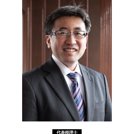
特別 決議
相続 兄弟
相続 横浜市 税理士
業務 提携 とは
遺言書 無効
遺言書 横浜市 相談
事業承継税制 わかりやすく
相続 範囲
遺言書 神奈川県 税理士
分割 相続
不動産 静岡県 税理士
相続税 国税庁
遺言書 相模原市 税理士
相続 税率
認定支援機関 横浜市 税理士
事業承継 神奈川県 税理士
経営革新等支援機関 川崎市 税理士
資金調達 埼玉県 相談
代表税理士