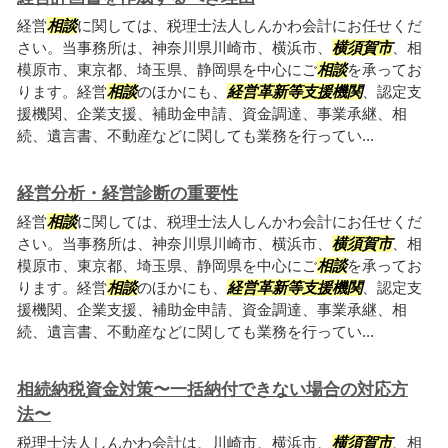
経営
相談
に関しては、税理士法人しんかわ会計にお任せくだ
さい。当事務所は、神奈川県川崎市、横浜市、
横須賀市
、相
模原市、東京都、埼玉県、静岡県を中心にご
相談
を承ってお
ります。経営
相談
のほかにも、
経営革新等支援機関
、認定支
援機関、企業支援、補助金申請、資金調達、事業承継、相
続、遺言書、不動産などに関しても業務を行ってい...
経営分析・経営診断の重要性
経営
相談
に関しては、税理士法人しんかわ会計にお任せくだ
さい。当事務所は、神奈川県川崎市、横浜市、
横須賀市
、相
模原市、東京都、埼玉県、静岡県を中心にご
相談
を承ってお
ります。経営
相談
のほかにも、
経営革新等支援機関
、認定支
援機関、企業支援、補助金申請、資金調達、事業承継、相
続、遺言書、不動産などに関しても業務を行ってい...
相続納税資金対策〜一括納付できない場合の対応方
法〜
税理士法人しんかわ会計は、川崎市、横浜市、
横須賀市
、相