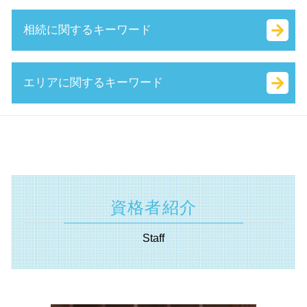
中小企業再生支援協議会 とは
会社 印鑑証明書
中小企業省エネ 補助金
技術 提携 とは
相続に関するキーワード
財務 分析
定款 事業 目的 とは
トライアル雇用助成金 とは
吸収 分割
小規模事業者
定款 とは
国 創業補助金
吸収 合併 とは
中小会計要領 とは
スタートアップ とは
it 導入 補助金 とは
事業 譲渡 とは
相続 種類
エリアに関するキーワード
創業 計画書 とは
合同 会社 資本金
履歴事項全部証明書 とは
株式 譲渡 契約書 とは
代襲 相続 とは
経営革新等支援機関 申請
無限責任 とは
事業再構築補助金 とは
m&a 流れ
遺産分割協議書 とは
認定 支援 機関 更新
個人事業主 法人化 タイミング
日本政策金融公庫 新創業融資制度
株式 譲渡 とは
相続税 対象
認定支援機関 川崎市 税理士
キャッシュフロー 考え方
株式 会社 定款
補助金 交付申請書 とは
自己 株式 とは
公正 証書 遺言
助成金申請 相模原市 相談
保証制度 とは
法人化 費用
就業規則 助成金
m & a とは
相続 確定申告
事業承継 横浜市 税理士
事業計画書 とは
増資 手続き
特定求職者雇用開発助成金 とは
事業 譲渡 契約書 とは
限定承認 とは
資金調達 神奈川県 相談
公的支援 とは
起業 資本金
受給資格者創業支援助成金 とは
企業 合併
不動産 登記 住所 変更
補助金申請 相模原市 税理士
起業 税金
資格者紹介
起業支援 助成金
資本 提携 とは
相続 放棄 とは
不動産 神奈川県 相談
会社 資本金 とは
事業承継補助金 とは
株式 交換 とは
相続税 調査
事業承継 相模原市 税理士
合同会社 出資
Staff
ものづくり補助金 対象
自社株 評価
相続 基礎 控除
経営革新等支援機関 横浜市 税理士
業務改善助成金 とは
株式 移転 とは
抵当権設定 登記
不動産 川崎市 税理士
新事業進出補助金 2025
会社 分割
生命 保険 相続
遺言書 川崎市 税理士
人材確保等支援助成金 とは
事業 承継 とは
特別 受益 とは
事業承継 横須賀市 税理士