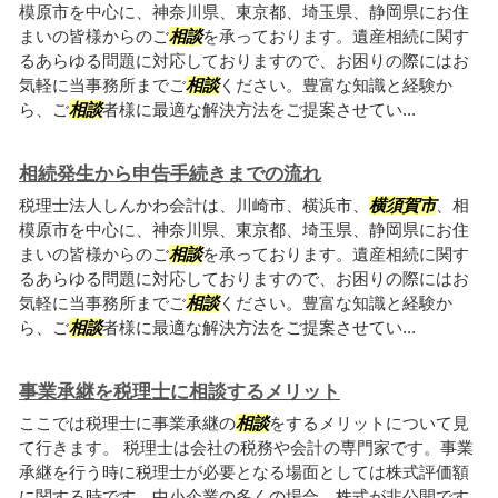
模原市を中心に、神奈川県、東京都、埼玉県、静岡県にお住
まいの皆様からのご
相談
を承っております。遺産相続に関す
るあらゆる問題に対応しておりますので、お困りの際にはお
気軽に当事務所までご
相談
ください。豊富な知識と経験か
ら、ご
相談
者様に最適な解決方法をご提案させてい...
相続発生から申告手続きまでの流れ
税理士法人しんかわ会計は、川崎市、横浜市、
横須賀市
、相
模原市を中心に、神奈川県、東京都、埼玉県、静岡県にお住
まいの皆様からのご
相談
を承っております。遺産相続に関す
るあらゆる問題に対応しておりますので、お困りの際にはお
気軽に当事務所までご
相談
ください。豊富な知識と経験か
ら、ご
相談
者様に最適な解決方法をご提案させてい...
事業承継を税理士に相談するメリット
ここでは税理士に事業承継の
相談
をするメリットについて見
て行きます。 税理士は会社の税務や会計の専門家です。事業
承継を行う時に税理士が必要となる場面としては株式評価額
に関する時です。中小企業の多くの場合、株式が非公開です