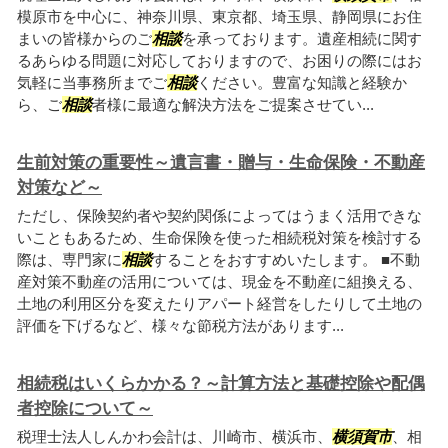
模原市を中心に、神奈川県、東京都、埼玉県、静岡県にお住
まいの皆様からのご
相談
を承っております。遺産相続に関す
るあらゆる問題に対応しておりますので、お困りの際にはお
気軽に当事務所までご
相談
ください。豊富な知識と経験か
ら、ご
相談
者様に最適な解決方法をご提案させてい...
生前対策の重要性～遺言書・贈与・生命保険・不動産
対策など～
ただし、保険契約者や契約関係によってはうまく活用できな
いこともあるため、生命保険を使った相続税対策を検討する
際は、専門家に
相談
することをおすすめいたします。 ■不動
産対策不動産の活用については、現金を不動産に組換える、
土地の利用区分を変えたりアパート経営をしたりして土地の
評価を下げるなど、様々な節税方法があります...
相続税はいくらかかる？～計算方法と基礎控除や配偶
者控除について～
税理士法人しんかわ会計は、川崎市、横浜市、
横須賀市
、相