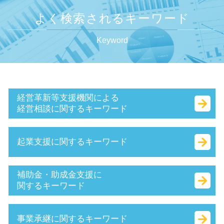
よく検索されるキーワード
Keyword
経営革新等支援機関による
経営相談に関するキーワード
経営革新等支援機関 とは
起業支援に関するキーワード
財務 分析
マル経融資 とは
赤字 経営
会社設立 資本金 決め方
補助金・助成金支援に
認定支援機関 経営改善計画
会社 印鑑証明書
関するキーワード
創業 計画書 とは
法人化 手続き
小規模事業者
起業 税金
事業再構築補助金 とは
事業承継に関するキーワード
小規模企業者
商号 とは
就業規則 助成金