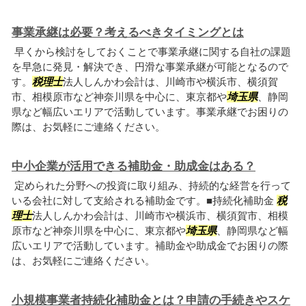
事業承継は必要？考えるべきタイミングとは
早くから検討をしておくことで事業承継に関する自社の課題
を早急に発見・解決でき、円滑な事業承継が可能となるので
す。
税理士
法人しんかわ会計は、川崎市や横浜市、横須賀
市、相模原市など神奈川県を中心に、東京都や
埼玉県
、静岡
県など幅広いエリアで活動しています。事業承継でお困りの
際は、お気軽にご連絡ください。
中小企業が活用できる補助金・助成金はある？
定められた分野への投資に取り組み、持続的な経営を行って
いる会社に対して支給される補助金です。■持続化補助金
税
理士
法人しんかわ会計は、川崎市や横浜市、横須賀市、相模
原市など神奈川県を中心に、東京都や
埼玉県
、静岡県など幅
広いエリアで活動しています。補助金や助成金でお困りの際
は、お気軽にご連絡ください。
小規模事業者持続化補助金とは？申請の手続きやスケ