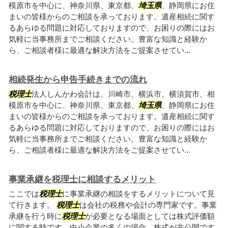
模原市を中心に、神奈川県、東京都、
埼玉県
、静岡県にお住
まいの皆様からのご相談を承っております。遺産相続に関す
るあらゆる問題に対応しておりますので、お困りの際にはお
気軽に当事務所までご相談ください。豊富な知識と経験か
ら、ご相談者様に最適な解決方法をご提案させてい...
相続発生から申告手続きまでの流れ
税理士
法人しんかわ会計は、川崎市、横浜市、横須賀市、相
模原市を中心に、神奈川県、東京都、
埼玉県
、静岡県にお住
まいの皆様からのご相談を承っております。遺産相続に関す
るあらゆる問題に対応しておりますので、お困りの際にはお
気軽に当事務所までご相談ください。豊富な知識と経験か
ら、ご相談者様に最適な解決方法をご提案させてい...
事業承継を税理士に相談するメリット
ここでは
税理士
に事業承継の相談をするメリットについて見
て行きます。
税理士
は会社の税務や会計の専門家です。事業
承継を行う時に
税理士
が必要となる場面としては株式評価額
に関する時です。中小企業の多くの場合、株式が非公開です