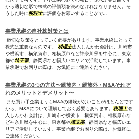
から適切な形で株式の評価額を決めなければなりません。そ
うした時に
税理士
に評価をお願いすることがで...
事業承継の自社株対策とは
適切な対策をとっていく必要があります。事業承継にとって
株式は重要なものです。
税理士
法人しんかわ会計は、川崎市
や横浜市、横須賀市、相模原市など神奈川県を中心に、東京
都や
埼玉県
、静岡県など幅広いエリアで活動しています。事
業承継でお困りの際は、お気軽にご連絡ください。
事業承継の3つの方法〜親族内・親族外・M&Aそれぞ
れのメリットとデメリット〜
また買い手企業よりもM&Aの経験がないことがほとんどです
から、M&Aについて理解しておく必要もあります。
税理士
法
人しんかわ会計は、川崎市や横浜市、横須賀市、相模原市な
ど神奈川県を中心に、東京都や
埼玉県
、静岡県など幅広いエ
リアで活動しています。事業承継でお困りの際は、お気軽に
ご連絡ください。