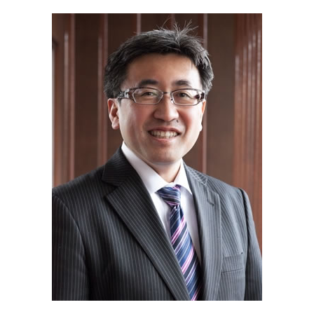
事業承継税制 わかりやすく
相続 種類
資金調達 静岡県 税理士
企業 合併
相続税 国税庁
事業承継 神奈川県 相談
資本 参加
相続 兄弟
不動産 横須賀市 税理士
株式 譲渡 制限 会社
相続 税率
遺言書 静岡県 税理士
公正 証書 遺言
相続 川崎市 税理士
代償 分割 とは
認定支援機関 静岡県 相談
確定申告 遺産相続
経営革新等支援機関 神奈川県 相談
相続 神奈川県 相談
事業承継 横浜市 相談
相続 埼玉県 税理士