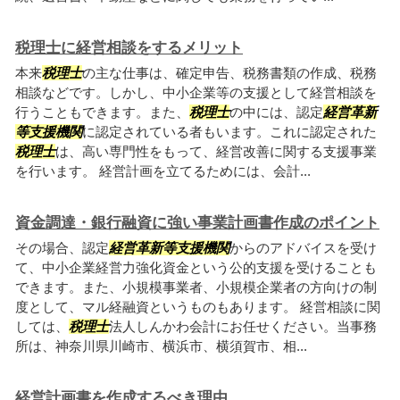
税理士に経営相談をするメリット
本来
税理士
の主な仕事は、確定申告、税務書類の作成、税務
相談などです。しかし、中小企業等の支援として経営相談を
行うこともできます。また、
税理士
の中には、認定
経営革新
等支援機関
に認定されている者もいます。これに認定された
税理士
は、高い専門性をもって、経営改善に関する支援事業
を行います。 経営計画を立てるためには、会計...
資金調達・銀行融資に強い事業計画書作成のポイント
その場合、認定
経営革新等支援機関
からのアドバイスを受け
て、中小企業経営力強化資金という公的支援を受けることも
できます。また、小規模事業者、小規模企業者の方向けの制
度として、マル経融資というものもあります。 経営相談に関
しては、
税理士
法人しんかわ会計にお任せください。当事務
所は、神奈川県川崎市、横浜市、横須賀市、相...
経営計画書を作成するべき理由