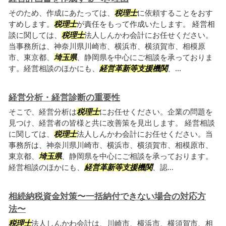
そのため、作成にあたっては、
税理士
に依頼することをおす
すめします。
税理士
が責任をもって作成いたします。 経営相
談に関しては、
税理士
法人しんかわ会計にお任せください。
当事務所は、神奈川県川崎市、横浜市、横須賀市、相模原
市、東京都、
埼玉県
、静岡県を中心にご相談を承っておりま
す。経営相談のほかにも、
経営革新等支援機関
、...
経営分析・経営診断の重要性
そこで、経営分析は
税理士
にお任せください。企業の問題を
見つけ、経営者の皆様と共に改善策を見出します。 経営相談
に関しては、
税理士
法人しんかわ会計にお任せください。当
事務所は、神奈川県川崎市、横浜市、横須賀市、相模原市、
東京都、
埼玉県
、静岡県を中心にご相談を承っております。
経営相談のほかにも、
経営革新等支援機関
、認...
相続納税資金対策〜一括納付できない場合の対応方
法〜
税理士
法人しんかわ会計は、川崎市、横浜市、横須賀市、相