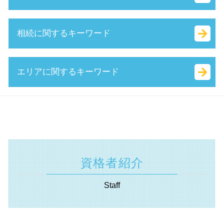
sbir とは
有限責任 とは
トライアル雇用助成金 とは
経営革新等支援機関 申請
株式 会社 定款
助成金 とは
m & a とは
相続に関するキーワード
認定 支援 機関 更新
合同会社 個人事業主 比較
創業補助金 とは
事業 譲渡 とは
中小企業再生支援協議会 とは
本店 所在地 とは
ものづくり補助金 対象
m&a 資格
生産性向上設備投資促進税制 とは
定款 とは
小規模事業者持続化補助金 とは
会社 分割
相続税 配偶者控除
エリアに関するキーワード
事業計画書 とは
合同 会社 経費
中小企業省エネ 補助金
株式 譲渡 とは
相続 確定申告
キャッシュフロー とは
決算月 決め方
補助金 種類
企業 提携 とは
分割 相続
経営 計画 作り方
合同 会社 資本金
持続化補助金 とは
m&a 株式 譲渡
相続税 調査
遺言書 埼玉県 税理士
早期 経営改善 計画
定款 絶対的記載事項 とは
創業支援事業者補助金 とは
共益権 とは
遺産分割協議 とは
助成金申請 横浜市 税理士
認定 支援 機関 検索
個人事業主 法人化 タイミング
両立支援等助成金 とは
株式譲渡 手続き
不動産 登記 住所 変更
資金調達 東京都 相談
企業組合 とは
合同会社 出資
地域雇用開発助成金 とは
吸収 分割
特別 受益 とは
補助金申請 静岡県 税理士
保証制度 とは
個人事業主 法人成り
業務改善助成金 とは
株式 移転 とは
限定承認 とは
遺言書 川崎市 相談
定款 事業 目的 とは
資格者紹介
人事評価改善等助成金 とは
吸収 合併 とは
単純承認 とは
遺言書 相模原市 相談
法人化 費用
補助金 返還 とは
m&a 流れ
相続 基礎 控除
起業支援 神奈川県 税理士
会社 資本金 とは
Staff
新事業進出補助金 2025
事業 譲渡 契約書 とは
相続 範囲
事業承継 相模原市 税理士
履歴事項全部証明書 とは
業務 提携 とは
生命 保険 相続
助成金申請 横須賀市 税理士
特定求職者雇用開発助成金 とは
特別 決議
相続法 改正
補助金申請 東京都 税理士
起業 補助金 とは