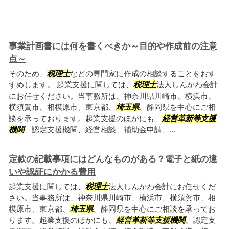
事業計画書には何を書くべきか～目的や作成前の注意
点～
そのため、
税理士
などの専門家に作成の相談することをおす
すめします。 起業支援に関しては、
税理士
法人しんかわ会計
にお任せください。当事務所は、神奈川県川崎市、横浜市、
横須賀市、相模原市、東京都、
埼玉県
、静岡県を中心にご相
談を承っております。起業支援のほかにも、
経営革新等支援
機関
、認定支援機関、経営相談、補助金申請、...
定款の記載事項にはどんなものがある？電子と紙の違
いや認証にかかる費用
起業支援に関しては、
税理士
法人しんかわ会計にお任せくだ
さい。当事務所は、神奈川県川崎市、横浜市、横須賀市、相
模原市、東京都、
埼玉県
、静岡県を中心にご相談を承ってお
ります。起業支援のほかにも、
経営革新等支援機関
、認定支