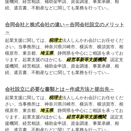
援機関、経営相談、補助金申請、資金調達、事業承継、相
続、遺言書、不動産などに関しても業務を行ってい...
合同会社と株式会社の違い～合同会社設立のメリット
～
起業支援に関しては、
税理士
法人しんかわ会計にお任せくだ
さい。当事務所は、神奈川県川崎市、横浜市、横須賀市、相
模原市、東京都、
埼玉県
、静岡県を中心にご相談を承ってお
ります。起業支援のほかにも、
経営革新等支援機関
、認定支
援機関、経営相談、補助金申請、資金調達、事業承継、相
続、遺言書、不動産などに関しても業務を行ってい...
会社設立に必要な書類とは～作成方法と提出先～
起業支援に関しては、
税理士
法人しんかわ会計にお任せくだ
さい。当事務所は、神奈川県川崎市、横浜市、横須賀市、相
模原市、東京都、
埼玉県
、静岡県を中心にご相談を承ってお
ります。起業支援のほかにも、
経営革新等支援機関
、認定支
援機関、経営相談、補助金申請、資金調達、事業承継、相
続、遺言書、不動産などに関しても業務を行ってい...