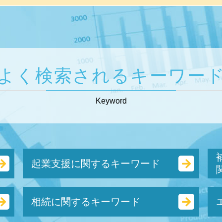
よく検索されるキーワー
Keyword
起業支援に関するキーワード
株式 会社 定款
相続に関するキーワード
起業 税金
合同会社 税金