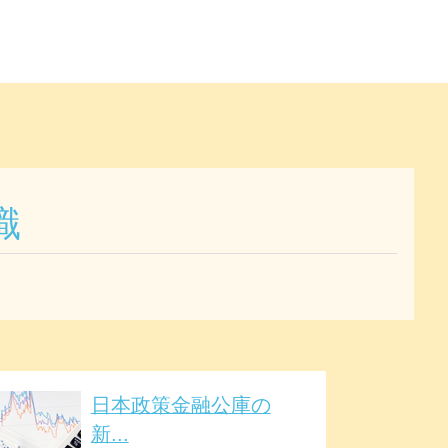
識
日本政策金融公庫の
新...