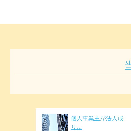
個人事業主が法人成
り...