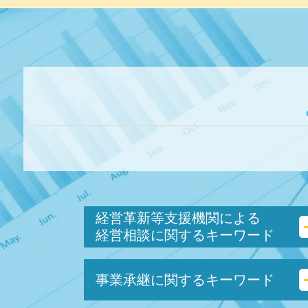
経営革新等支援機関による
経営相談に関するキーワード
事業計画書 とは
事業承継に関するキーワード
生産性向上設備投資促進税制 とは
企業組合 とは