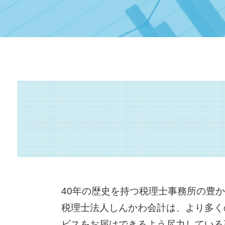
早期 経営改善 計画
株式 移転 とは
経営革新等支援機関 申請
株式 譲渡 契約書 とは
中小企業再生支援協議会 とは
資本 参加
マル経融資 とは
事業 承継 とは
経営 計画 作り方
特別 決議
sbir とは
企業 提携 とは
持続的発展
株式 譲渡 制限 会社
保証制度 とは
事業 譲渡 とは
公的支援 とは
m & a とは
認定経営革新等支援 機関 一覧
m&a 流れ
キャッシュフロー とは
吸収 分割
小規模事業者
資本 提携 とは
所得拡大促進税制 とは
事業承継税制 わかりやすく
経営革新等支援機関 とは
共益権 とは
赤字 経営
自益権 とは
40年の歴史を持つ税理士事務所の豊
キャッシュフロー 考え方
企業 合併
税理士法人しんかわ会計は、より多く
中小会計要領 とは
m&a 株式 譲渡
簡易 分割
ビスをお届けできるよう尽力している