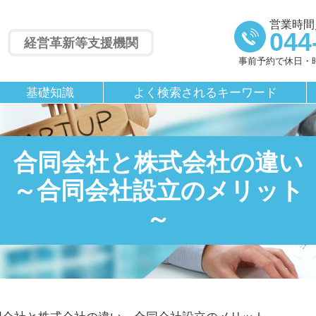
営業時間／
044
経営革新等支援機関
事前予約で休日・
基礎知識
よく検索されるキーワード
合同会社と株式会社の違い
～合同会社設立のメリット
～