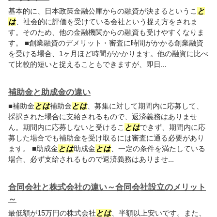
基本的に、日本政策金融公庫からの融資が決まるというこ
と
は
、社会的に評価を受けている会社という捉え方をされま
す。そのため、他の金融機関からの融資も受けやすくなりま
す。 ■創業融資のデメリット・審査に時間がかかる創業融資
を受ける場合、1ヶ月ほど時間がかかります。他の融資に比べ
て比較的短いと捉えることもできますが、即日...
補助金と助成金の違い
■補助金
とは
補助金
とは
、募集に対して期間内に応募して、
採択された場合に支給されるもので、返済義務はありませ
ん。期間内に応募しないと受けるこ
とは
できず、期間内に応
募した場合でも補助金を受け取るには審査に通る必要があり
ます。 ■助成金
とは
助成金
とは
、一定の条件を満たしている
場合、必ず支給されるもので返済義務はありませ...
合同会社と株式会社の違い～合同会社設立のメリット
～
最低額が15万円の株式会社
とは
、半額以上安いです。また、