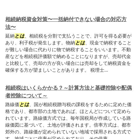
相続納税資金対策〜一括納付できない場合の対応方
法〜
延納
とは
、相続税を分割で支払うことで、許可を得る必要が
あり、利子税が発生します。物納
とは
、現金で納税すること
が難しい場合に代わりに物で納税することをいいます。不動
産などを相続税評価額で納めることになりますが、売却代金
と比較して、売却の方が良い場合には売却をして納税資金を
確保する方が望ましいことがあります。 税理士...
相続税はいくらかかる？～計算方法と基礎控除や配偶
者控除について～
路線価
とは
、国が相続税贈与税の課税をするために定めた価
格であり、都市部の土地であれば、ほとんどについて定めら
れています。路線価方式では、毎年国税局が作成している路
線価図に基づいて、土地が評価されます。倍率方式は、都市
郊外の、路線価が定められていない地域で採用される方式で
す。地域ごとに倍率が定められており、その倍率...