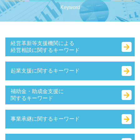
Keyword
経営革新等支援機関による
経営相談に関するキーワード
キャッシュフロー 考え方
起業支援に関するキーワード
中小企業経営力強化資金 とは
企業組合 とは
経営 計画 作り方
会社 資本金 とは
補助金・助成金支援に
創業 計画書 とは
法人化 費用
関するキーワード
保証制度 とは
スタートアップ とは
中小会計要領 とは
個人事業主 法人化 タイミング
持続化補助金 とは
事業承継に関するキーワード
赤字 経営
合同会社 法人税
事業承継補助金 とは
中小企業再生支援協議会 とは
株式会社 資本金 最低
履歴事項全部証明書 とは
小規模企業者
定款 とは
ものづくり補助金 対象
企業 提携 とは