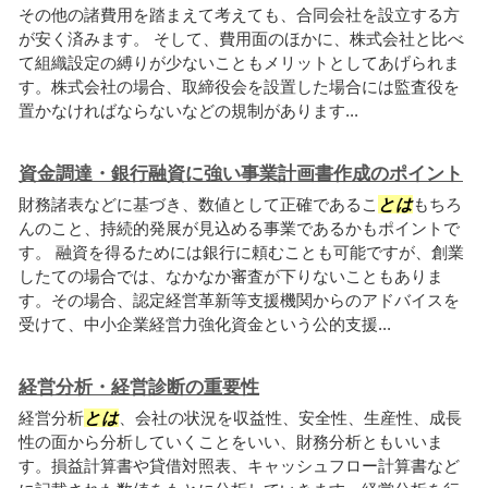
その他の諸費用を踏まえて考えても、合同会社を設立する方
が安く済みます。 そして、費用面のほかに、株式会社と比べ
て組織設定の縛りが少ないこともメリットとしてあげられま
す。株式会社の場合、取締役会を設置した場合には監査役を
置かなければならないなどの規制があります...
資金調達・銀行融資に強い事業計画書作成のポイント
財務諸表などに基づき、数値として正確であるこ
とは
もちろ
んのこと、持続的発展が見込める事業であるかもポイントで
す。 融資を得るためには銀行に頼むことも可能ですが、創業
したての場合では、なかなか審査が下りないこともありま
す。その場合、認定経営革新等支援機関からのアドバイスを
受けて、中小企業経営力強化資金という公的支援...
経営分析・経営診断の重要性
経営分析
とは
、会社の状況を収益性、安全性、生産性、成長
性の面から分析していくことをいい、財務分析ともいいま
す。損益計算書や貸借対照表、キャッシュフロー計算書など