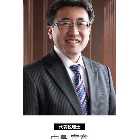
事業 承継 とは
相続税 調査
起業支援 埼玉県 相談
相続 基礎 控除
相続 相模原市 相談
相続 不動産 売却 確定 申告 必要書類
経営革新等支援機関 相模原市 相談
遺言書 無効
相続 横須賀市 税理士
資金調達 横須賀市 税理士
資金調達 静岡県 相談
遺言書 東京都 相談
代表税理士
中島 宣章