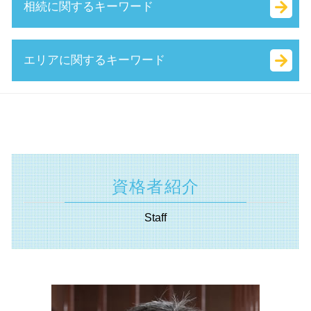
相続に関するキーワード
マル経融資 とは
会社設立 資本金 決め方
補助金 返還 とは
株式 譲渡 契約書 とは
持続的発展
決算月 決め方
両立支援等助成金 とは
自社株 評価
キャッシュフロー とは
法人化 手続き
人材確保等支援助成金 とは
株式譲渡 手続き
特別 受益 とは
エリアに関するキーワード
経営革新等支援機関 申請
定款 事業 目的 とは
小規模事業者持続化補助金 とは
公開 買い付け とは
相続税 配偶者控除
sbir とは
会社設立 費用
ものづくり補助金
事業 譲渡 とは
分割 相続
事業計画書 書き方
相対的記載事項 とは
就業規則 助成金
技術 提携 とは
相続法 改正
相続 川崎市 相談
公的支援 とは
会社 印鑑証明書
中小 企業 助成金
議決権 とは
相続税 国税庁
認定支援機関 東京都 相談
所得拡大促進税制 とは
ベンチャー 資金調達
助成金 種類
吸収 分割
遺産分割協議 とは
経営革新等支援機関 神奈川県 相談
認定 支援 機関 検索
法務局 謄本
国 創業補助金
株式 譲渡 とは
抵当権設定 登記
不動産 相模原市 相談
認定支援機関 経営改善計画
合同 会社 経費
中小企業省エネ 補助金
株式 移転 とは
確定申告 遺産相続
補助金申請 東京都 税理士
合同会社 設立 資本金
資格者紹介
特定求職者雇用開発助成金 とは
会社 分割
相続 種類
資金調達 川崎市 税理士
無限責任 とは
起業 補助金 とは
自己 株式 とは
単純承認 とは
資金調達 横浜市 相談
法人化 メリット
Staff
創業支援事業者補助金 とは
m&a 株式 譲渡
遺産 分割
助成金申請 横浜市 税理士
補助金 交付申請書 とは
事業 譲渡 契約書 とは
相続 放棄 とは
経営革新等支援機関 静岡県 税理士
創業補助金 とは
共益権 とは
相続 範囲
助成金申請 横須賀市 相談
it導入補助金 流れ
中小企業庁 事業承継
限定承認 とは
認定支援機関 川崎市 相談
株式 譲渡 制限 会社
代襲 相続 とは
認定支援機関 横須賀市 相談
企業 合併
相続 兄弟
起業支援 神奈川県 税理士