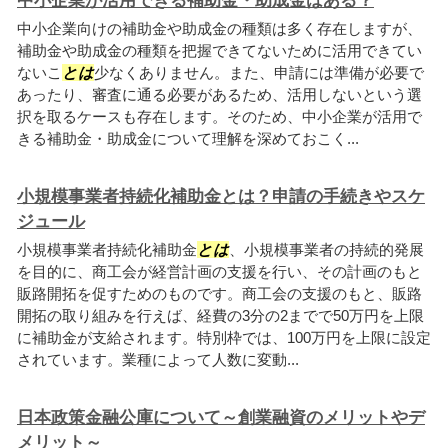
中小企業が活用できる補助金・助成金はある？
中小企業向けの補助金や助成金の種類は多く存在しますが、
補助金や助成金の種類を把握できてないために活用できてい
ないこ
とは
少なくありません。また、申請には準備が必要で
あったり、審査に通る必要があるため、活用しないという選
択を取るケースも存在します。そのため、中小企業が活用で
きる補助金・助成金について理解を深めておこく...
小規模事業者持続化補助金とは？申請の手続きやスケ
ジュール
小規模事業者持続化補助金
とは
、小規模事業者の持続的発展
を目的に、商工会が経営計画の支援を行い、その計画のもと
販路開拓を促すためのものです。商工会の支援のもと、販路
開拓の取り組みを行えば、経費の3分の2までで50万円を上限
に補助金が支給されます。特別枠では、100万円を上限に設定
されています。業種によって人数に変動...
日本政策金融公庫について～創業融資のメリットやデ
メリット～