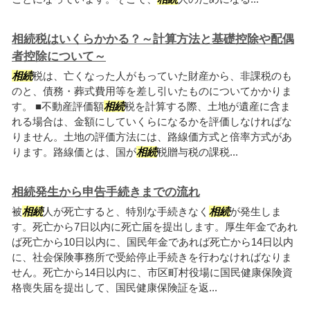
相続税はいくらかかる？～計算方法と基礎控除や配偶
者控除について～
相続
税は、亡くなった人がもっていた財産から、非課税のも
のと、債務・葬式費用等を差し引いたものについてかかりま
す。 ■不動産評価額
相続
税を計算する際、土地が遺産に含ま
れる場合は、金額にしていくらになるかを評価しなければな
りません。土地の評価方法には、路線価方式と倍率方式があ
ります。路線価とは、国が
相続
税贈与税の課税...
相続発生から申告手続きまでの流れ
被
相続
人が死亡すると、特別な手続きなく
相続
が発生しま
す。死亡から7日以内に死亡届を提出します。厚生年金であれ
ば死亡から10日以内に、国民年金であれば死亡から14日以内
に、社会保険事務所で受給停止手続きを行わなければなりま
せん。死亡から14日以内に、市区町村役場に国民健康保険資
格喪失届を提出して、国民健康保険証を返...