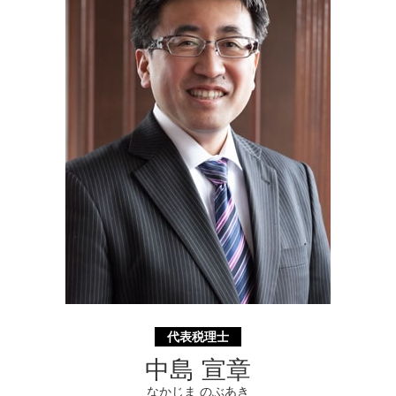
相続 財産
助成金申請 静岡県 相談
相続 不動産 売却 確定 申告 必要書類
相続 川崎市 税理士
生命 保険 相続
起業支援 埼玉県 相談
認定支援機関 埼玉県 相談
起業支援 横須賀市 相談
補助金申請 神奈川県 相談
代表税理士
中島 宣章
なかじま のぶあき