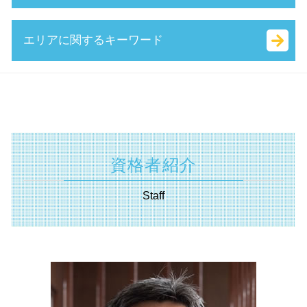
中小企業庁 認定 支援機関
相対的記載事項 とは
キャリアアップ 助成金 とは
事業 承継 とは
所得拡大促進税制 とは
会社 印鑑証明書
助成金 種類
事業 譲渡 契約書 とは
遺言書 効力 期間
エリアに関するキーワード
創業 計画書 とは
合同会社 個人事業主 比較
助成金 とは
簡易 分割
遺産分割協議 とは
企業組合 とは
株式会社 資本金 最低
ものづくり補助金
株式譲渡 手続き
遺言書 無効
保証制度 とは
法人化 メリット
就業規則 助成金
事業 譲渡 とは
遺産 分割
認定支援機関 相模原市 税理士
公的支援 とは
法務局 謄本
人材確保等支援助成金 とは
資本 提携 とは
相続 兄弟
遺言書 東京都 相談
経営革新等支援機関 とは
株式 会社 定款
補助金 種類
株式 交換 とは
公正 証書 遺言
補助金申請 横浜市 相談
キャッシュフロー 考え方
無限責任 とは
地域雇用開発助成金 とは
株式 譲渡 契約書 とは
限定承認 とは
相続 横浜市 相談
財務 分析
個人事業主 法人化 タイミング
トライアル雇用助成金 とは
企業 合併
代襲 相続 とは
補助金申請 埼玉県 税理士
会社 資本金 とは
資格者紹介
it 導入 補助金 とは
共益権 とは
相続 確定申告
経営革新等支援機関 神奈川県 税理士
会社設立 資本金 決め方
創業補助金 とは
株式 移転 とは
単純承認 とは
相続 横須賀市 税理士
商号 とは
Staff
創業支援事業者補助金 とは
m & a とは
相続 種類
事業承継 横浜市 税理士
起業支援 助成金
会社 分割
抵当権設定 登記
相続 東京都 税理士
it導入補助金 流れ
資本 参加
相続法 改正
経営革新等支援機関 川崎市 相談
起業 補助金 とは
m&a 株式 譲渡
相続税 計算 土地
相続 神奈川県 税理士
m&a 流れ
相続税 配偶者控除
資金調達 川崎市 相談
自社株 評価
不動産 登記 住所 変更
遺言書 川崎市 税理士
吸収 合併 とは
相続税 対象
遺言書 相模原市 相談