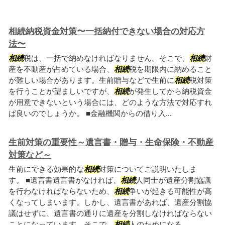
相続納税資金対策〜一括納付できない場合の対応方
法〜
相続
税は、一括で納めなければなりません。そこで、
相続
財
産を不動産が占めている場合、
相続
税を期限内に納めること
が難しい場合があります。生前贈与などで生前に
相続
税対策
を行うことが望ましいですが、
相続
が発生してから納税資金
が用意できないという場合には、どのような方法で対応すれ
ば良いのでしょうか。 ■金融機関からの借り入...
生前対策の重要性～遺言書・贈与・生命保険・不動産
対策など～
生前にできる効果的な
相続
対策についてご説明いたしま
す。 ■遺言書遺言書がなければ、
相続
人同士が遺産分割協議
を行わなければならないため、
相続
争いが起きる可能性が高
くなってしまいます。しかし、遺言書があれば、遺産分割協
議はせずに、遺言書の通りに遺産を分割しなければならない
ことになっています。そこで、
相続
人のためになる...