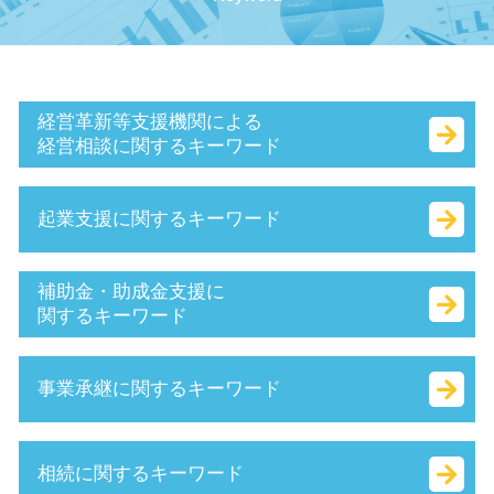
経営革新等支援機関による
経営相談に関するキーワード
マル経融資 とは
起業支援に関するキーワード
認定経営革新等支援 機関 一覧
生産性向上設備投資促進税制 とは
中小会計要領 とは
合同会社 設立 資本金
補助金・助成金支援に
小規模企業者
合同会社 出資
関するキーワード
sbir とは
合同 会社 経費
事業計画書 とは
決算月 決め方
補助金 交付申請書 とは
事業承継に関するキーワード
経営革新等支援機関 申請
起業 税金
国 創業補助金
早期 経営改善 計画
法人化 手続き
受給資格者創業支援助成金 とは
経営 計画 作り方
本店 所在地 とは
中小 企業 助成金
m&a 資格
相続に関するキーワード
事業計画書 書き方
定款 とは
創業 助成金 とは
事業承継税制 わかりやすく