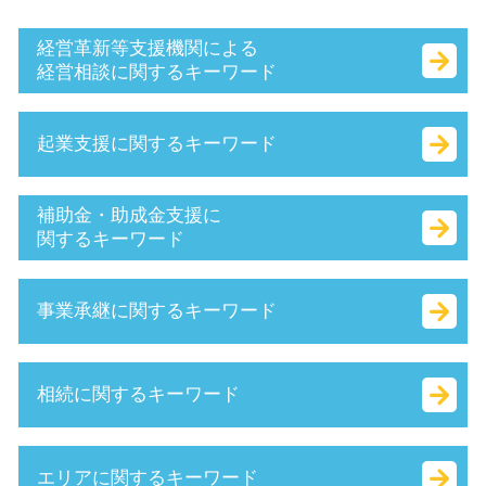
経営革新等支援機関による
経営相談に関するキーワード
中小企業経営力強化資金 とは
起業支援に関するキーワード
認定支援機関 経営改善計画
早期 経営改善 計画
創業 計画書 とは
合同会社 法人税
補助金・助成金支援に
小規模事業者
増資 手続き
関するキーワード
認定経営革新等支援 機関 一覧
本店 所在地 とは
認定 支援 機関 更新
法人化 費用
it導入補助金 流れ
事業承継に関するキーワード
事業計画書 とは
相対的記載事項 とは
小規模事業者持続化補助金 とは
生産性向上設備投資促進税制 とは
株式 会社 定款
補助金 返還 とは
キャッシュフロー 考え方
個人事業主 法人化 タイミング
事業再構築補助金 とは
株式 譲渡 制限 会社
相続に関するキーワード
マル経融資 とは
商号 とは
履歴事項全部証明書 とは
吸収 合併 とは
経営革新等支援機関 とは
合同会社 資金調達
助成金 とは
資本 提携 とは
保証制度 とは
会社 資本金 とは
補助金 種類
吸収 分割
遺産 分割
エリアに関するキーワード
中小企業庁 認定 支援機関
無限責任 とは
受給資格者創業支援助成金 とは
株式譲渡 手続き