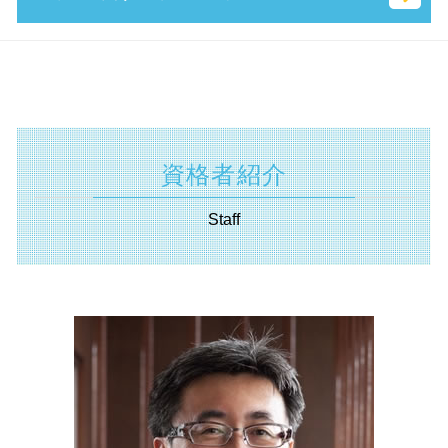
相続 放棄 とは
事業計画書 書き方
スタートアップ とは
起業支援 助成金
株式 譲渡 契約書 とは
相続 基礎 控除
財務 分析
合同会社 税金
創業支援事業者補助金 とは
事業 譲渡 契約書 とは
相続 税率
起業支援 相模原市 税理士
持続的発展
個人事業主 法人成り
創業補助金 とは
共益権 とは
生命 保険 相続
不動産 静岡県 税理士
所得拡大促進税制 とは
定款 認証 とは
補助金 とは
業務 提携 とは
特別 受益 とは
事業承継 静岡県 税理士
公的支援 とは
法務局 謄本
中小企業省エネ 補助金
株式 譲渡 とは
遺言書 無効
遺言書 横浜市 相談
sbir とは
合同会社 個人事業主 比較
新事業進出補助金 2025
特別 決議
相続税 計算 土地
起業支援 川崎市 税理士
定款 事業 目的 とは
資格者紹介
中小 企業 助成金
資本 参加
遺産分割協議 とは
助成金申請 埼玉県 相談
会社 印鑑証明書
創業 助成金 とは
事業 承継 とは
抵当権設定 登記
遺言書 東京都 税理士
会社設立 資本金 決め方
Staff
両立支援等助成金 とは
企業 合併
相続法 改正
起業支援 横浜市 税理士
補助金 交付申請書 とは
自益権 とは
単純承認 とは
資金調達 静岡県 相談
特定求職者雇用開発助成金 とは
会社 分割
相続税 調査
事業承継 神奈川県 税理士
助成金 種類
株式 交換 とは
相続 種類
資金調達 静岡県 税理士
m&a 流れ
分割 相続
遺言書 神奈川県 相談
株式 移転 とは
相続 兄弟
相続 埼玉県 税理士
簡易 分割
相続 確定申告
事業承継 神奈川県 相談
確定申告 遺産相続
起業支援 埼玉県 相談
相続 範囲
経営革新等支援機関 横浜市 税理士