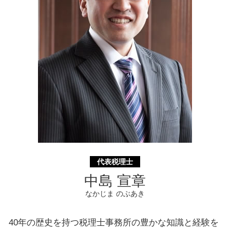
遺産分割協議書 とは
助成金申請 横浜市 相談
事業承継 東京都 税理士
遺言書 相模原市 税理士
資金調達 横浜市 相談
代表税理士
中島 宣章
なかじま のぶあき
40年の歴史を持つ税理士事務所の豊かな知識と経験を