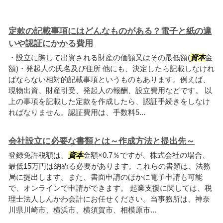
定款の記載事項にはどんなものがある？電子と紙の違
いや認証にかかる費用
・設立に際して出資される財産の価額又はその最低額(
資本
金
額)・発起人の氏名及び住所 他にも、決定したら記載しなけれ
ばならない相対的記載事項というものもあります。例えば、
現物出資、財産引受、発起人の報酬、設立費用などです。 以
上の事項を記載した定款を作成したら、認証手続きをしなけ
ればなりません。認証費用は、手数料5...
会社設立に必要な書類とは～作成方法と提出先～
登録免許税額は、
資本
金額×0.7％ですが、株式会社の場合、
最低15万円は納める必要があります。これらの書類は、法務
局に提出します。また、書面申請のほかに電子申請も可能
で、オンラインで申請ができます。 起業支援に関しては、税
理士法人しんかわ会計にお任せください。当事務所は、神奈
川県川崎市、横浜市、横須賀市、相模原市...