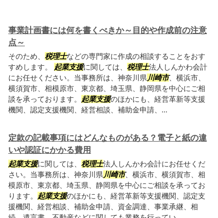
事業計画書には何を書くべきか～目的や作成前の注意
点～
そのため、
税理士
などの専門家に作成の相談することをおす
すめします。
起業支援
に関しては、
税理士
法人しんかわ会計
にお任せください。当事務所は、神奈川県
川崎市
、横浜市、
横須賀市、相模原市、東京都、埼玉県、静岡県を中心にご相
談を承っております。
起業支援
のほかにも、経営革新等支援
機関、認定支援機関、経営相談、補助金申請、...
定款の記載事項にはどんなものがある？電子と紙の違
いや認証にかかる費用
起業支援
に関しては、
税理士
法人しんかわ会計にお任せくだ
さい。当事務所は、神奈川県
川崎市
、横浜市、横須賀市、相
模原市、東京都、埼玉県、静岡県を中心にご相談を承ってお
ります。
起業支援
のほかにも、経営革新等支援機関、認定支
援機関、経営相談、補助金申請、資金調達、事業承継、相
続、遺言書、不動産などに関しても業務を行ってい...