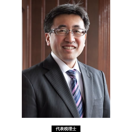
遺言書 静岡県 相談
議決権 とは
相続 基礎 控除
認定支援機関 埼玉県 税理士
簡易 分割
抵当権設定 登記
補助金申請 川崎市 税理士
遺言書 無効
経営革新等支援機関 横浜市 相談
代襲 相続 とは
助成金申請 相模原市 税理士
不動産 登記 住所 変更
補助金申請 静岡県 税理士
起業支援 静岡県 相談
事業承継 相模原市 相談
助成金申請 東京都 税理士
代表税理士