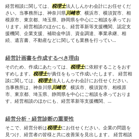
経営相談に関しては、
税理士
法人しんかわ会計にお任せくだ
さい。当事務所は、神奈川県
川崎市
、横浜市、横須賀市、相
模原市、東京都、埼玉県、静岡県を中心にご相談を承ってお
ります。経営相談のほかにも、経営革新等支援機関、認定支
援機関、企業支援、補助金申請、資金調達、事業承継、相
続、遺言書、不動産などに関しても業務を行ってい...
経営計画書を作成するべき理由
そのため、作成にあたっては、
税理士
に依頼することをおす
すめします。
税理士
が責任をもって作成いたします。 経営相
談に関しては、
税理士
法人しんかわ会計にお任せください。
当事務所は、神奈川県
川崎市
、横浜市、横須賀市、相模原
市、東京都、埼玉県、静岡県を中心にご相談を承っておりま
す。経営相談のほかにも、経営革新等支援機関、...
経営分析・経営診断の重要性
そこで、経営分析は
税理士
にお任せください。企業の問題を
見つけ、経営者の皆様と共に改善策を見出します。 経営相談