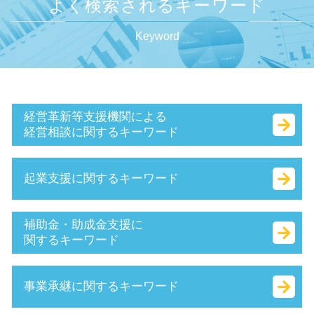
よく検索されるキーワード
Keyword
経営革新等支援機関による
経営相談に関するキーワード
中小企業再生支援協議会 とは
起業支援に関するキーワード
小規模事業者
キャッシュフロー 考え方
早期 経営改善 計画
会社設立 費用
補助金・助成金支援に
赤字 経営
定款 とは
関するキーワード
事業計画書 書き方
合同 会社 経費
保証制度 とは
個人事業主 法人成り
事業再構築補助金 とは
事業承継に関するキーワード
小規模企業者
本店 所在地 とは
特定求職者雇用開発助成金 とは
認定経営革新等支援 機関 一覧
株式会社 資本金 最低
助成金 とは