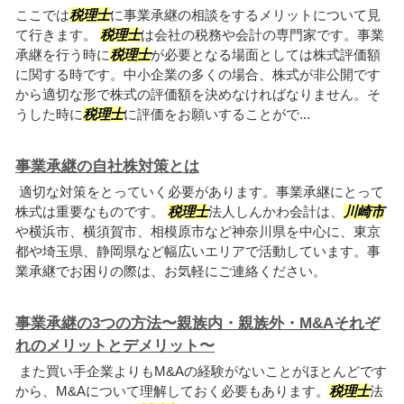
ここでは
税理士
に事業承継の相談をするメリットについて見
て行きます。
税理士
は会社の税務や会計の専門家です。事業
承継を行う時に
税理士
が必要となる場面としては株式評価額
に関する時です。中小企業の多くの場合、株式が非公開です
から適切な形で株式の評価額を決めなければなりません。そ
うした時に
税理士
に評価をお願いすることがで...
事業承継の自社株対策とは
適切な対策をとっていく必要があります。事業承継にとって
株式は重要なものです。
税理士
法人しんかわ会計は、
川崎市
や横浜市、横須賀市、相模原市など神奈川県を中心に、東京
都や埼玉県、静岡県など幅広いエリアで活動しています。事
業承継でお困りの際は、お気軽にご連絡ください。
事業承継の3つの方法〜親族内・親族外・M&Aそれぞ
れのメリットとデメリット〜
また買い手企業よりもM&Aの経験がないことがほとんどです
から、M&Aについて理解しておく必要もあります。
税理士
法