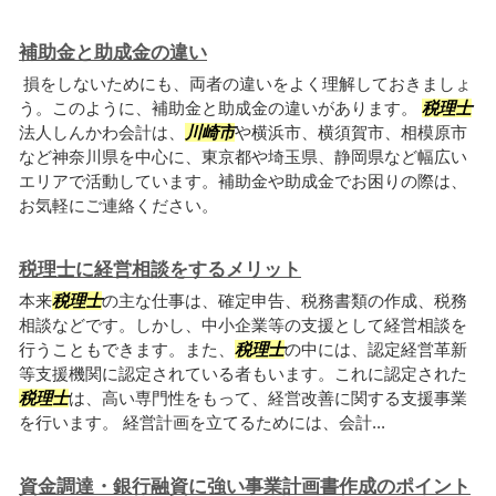
補助金と助成金の違い
損をしないためにも、両者の違いをよく理解しておきましょ
う。このように、補助金と助成金の違いがあります。
税理士
法人しんかわ会計は、
川崎市
や横浜市、横須賀市、相模原市
など神奈川県を中心に、東京都や埼玉県、静岡県など幅広い
エリアで活動しています。補助金や助成金でお困りの際は、
お気軽にご連絡ください。
税理士に経営相談をするメリット
本来
税理士
の主な仕事は、確定申告、税務書類の作成、税務
相談などです。しかし、中小企業等の支援として経営相談を
行うこともできます。また、
税理士
の中には、認定経営革新
等支援機関に認定されている者もいます。これに認定された
税理士
は、高い専門性をもって、経営改善に関する支援事業
を行います。 経営計画を立てるためには、会計...
資金調達・銀行融資に強い事業計画書作成のポイント