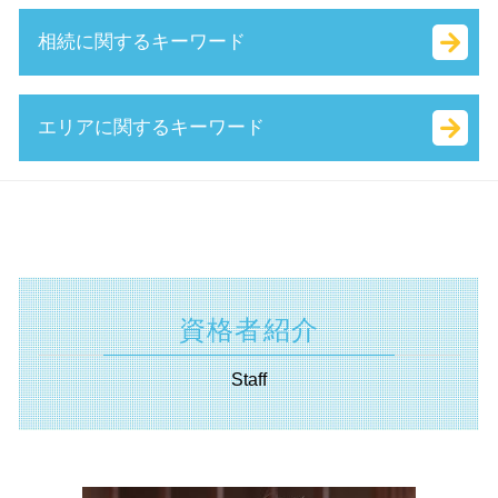
持続的発展
合同会社 法人税
人事評価改善等助成金 とは
事業承継税制 わかりやすく
相続に関するキーワード
中小企業経営力強化資金 とは
増資 手続き
起業 補助金 とは
吸収 合併 とは
経営 計画 作り方
定款 絶対的記載事項 とは
日本政策金融公庫 新創業融資制度
株式譲渡 手続き
キャッシュフロー とは
合同会社 税金
補助金 とは
事業 承継 とは
分割 相続
エリアに関するキーワード
事業計画書 とは
合同会社 出資
地域雇用開発助成金 とは
自益権 とは
相続 税率
経営革新等支援機関 申請
有限責任 とは
業務改善助成金 とは
株式 交換 とは
確定申告 遺産相続
中小会計要領 とは
定款 事業 目的 とは
起業支援 助成金
企業 提携 とは
遺言書 効力 期間
補助金申請 神奈川県 税理士
認定支援機関 経営改善計画
無限責任 とは
ものづくり補助金
資本 提携 とは
単純承認 とは
経営革新等支援機関 川崎市 税理士
経営革新等支援機関 とは
起業 税金
人材確保等支援助成金 とは
株式 譲渡 とは
代償 分割 とは
資金調達 東京都 税理士
マル経融資 とは
定款 認証 とは
中小 企業 助成金
m&a 株式 譲渡
相続税 国税庁
事業承継 静岡県 税理士
所得拡大促進税制 とは
会社 資本金 とは
補助金 交付申請書 とは
事業 譲渡 契約書 とは
遺産 分割
遺言書 横須賀市 税理士
会社 印鑑証明書
資格者紹介
助成金 種類
株式 譲渡 契約書 とは
相続税 計算 土地
資金調達 東京都 相談
株式 会社 定款
キャリアアップ 助成金 とは
m&a 流れ
相続 種類
助成金申請 神奈川県 相談
ベンチャー 起業 とは
Staff
it 導入 補助金 とは
特別 決議
相続税 調査
助成金申請 埼玉県 税理士
両立支援等助成金 とは
資本 参加
生命 保険 相続
不動産 東京都 税理士
創業支援事業者補助金 とは
株式 移転 とは
相続税 配偶者控除
経営革新等支援機関 横須賀市 相談
創業補助金 とは
中小企業庁 事業承継
相続 範囲
不動産 東京都 相談
技術 提携 とは
限定承認 とは