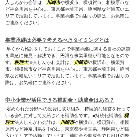
人しんかわ会計は、
川崎市
や横浜市、横須賀市、相模原市な
ど神奈川県を中心に、東京都や埼玉県、静岡県など幅広いエ
リアで活動しています。事業承継でお困りの際は、お気軽に
ご連絡ください。
事業承継は必要？考えるべきタイミングとは
早くから検討をしておくことで事業承継に関する自社の課題
を早急に発見・解決でき、円滑な事業承継が可能となるので
す。
税理士
法人しんかわ会計は、
川崎市
や横浜市、横須賀
市、相模原市など神奈川県を中心に、東京都や埼玉県、静岡
県など幅広いエリアで活動しています。事業承継でお困りの
際は、お気軽にご連絡ください。
中小企業が活用できる補助金・助成金はある？
定められた分野への投資に取り組み、持続的な経営を行って
いる会社に対して支給される補助金です。■持続化補助金
税
理士
法人しんかわ会計は、
川崎市
や横浜市、横須賀市、相模
原市など神奈川県を中心に、東京都や埼玉県、静岡県など幅
広いエリアで活動しています。補助金や助成金でお困りの際