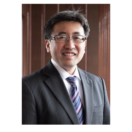
株式 譲渡 とは
生命 保険 相続
遺言書 相模原市 税理士
吸収 合併 とは
不動産 登記 住所 変更
相続 埼玉県 相談
会社 分割
相続 兄弟
助成金申請 神奈川県 税理士
代襲 相続 とは
助成金申請 横須賀市 税理士
特別 受益 とは
補助金申請 横須賀市 相談
遺産 分割
相続 相模原市 相談
不動産 東京都 税理士
遺言書 相模原市 相談
遺言書 埼玉県 相談