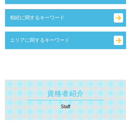
認定支援機関 経営改善計画
法人化 費用
創業 助成金 とは
認定 支援 機関 検索
会社設立 費用
創業支援事業者補助金 とは
議決権 とは
相続に関するキーワード
中小企業経営力強化資金 とは
合同会社 資金調達
補助金 種類
事業 承継 とは
生産性向上設備投資促進税制 とは
会社設立 費用
小規模事業者持続化補助金 とは
株式 譲渡 制限 会社
小規模事業者
合同会社 税金
日本政策金融公庫 新創業融資制度
自益権 とは
相続税 計算 土地
エリアに関するキーワード
赤字 経営
個人事業主 法人成り
キャリアアップ 助成金 とは
m&a 流れ
限定承認 とは
事業計画書 書き方
会社 資本金 とは
就業規則 助成金
業務 提携 とは
相続 財産
創業 計画書 とは
会社 印鑑証明書
中小 企業 助成金
簡易 分割
公正 証書 遺言
補助金申請 川崎市 相談
マル経融資 とは
合同会社 個人事業主 比較
補助金 とは
事業 譲渡 とは
抵当権設定 登記
助成金申請 東京都 相談
中小企業再生支援協議会 とは
ベンチャー 資金調達
国 創業補助金
株式 移転 とは
相続 範囲
不動産 静岡県 税理士
持続的発展
本店 所在地 とは
補助金 返還 とは
吸収 分割
相続税 調査
認定支援機関 横浜市 相談
経営革新等支援機関 申請
ベンチャー 起業 とは
ものづくり補助金 対象
中小企業庁 事業承継
相続 税率
資金調達 埼玉県 税理士
合同会社 設立 資本金
資格者紹介
創業補助金 とは
公開 買い付け とは
代償 分割 とは
相続 横浜市 税理士
相対的記載事項 とは
受給資格者創業支援助成金 とは
資本 参加
遺産分割協議 とは
遺言書 東京都 相談
定款 とは
Staff
it 導入 補助金 とは
m & a とは
相続 放棄 とは
補助金申請 静岡県 税理士
履歴事項全部証明書 とは
株式 譲渡 契約書 とは
相続税 対象
事業承継 川崎市 相談
助成金 種類
自己 株式 とは
相続税 配偶者控除
資金調達 静岡県 相談
事業再構築補助金 とは
事業 譲渡 契約書 とは
遺言書 無効
起業支援 静岡県 相談