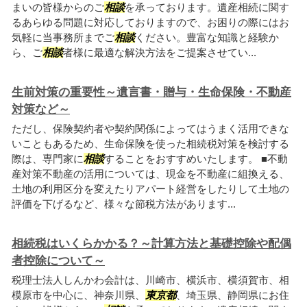
まいの皆様からのご
相談
を承っております。遺産相続に関す
るあらゆる問題に対応しておりますので、お困りの際にはお
気軽に当事務所までご
相談
ください。豊富な知識と経験か
ら、ご
相談
者様に最適な解決方法をご提案させてい...
生前対策の重要性～遺言書・贈与・生命保険・不動産
対策など～
ただし、保険契約者や契約関係によってはうまく活用できな
いこともあるため、生命保険を使った相続税対策を検討する
際は、専門家に
相談
することをおすすめいたします。 ■不動
産対策不動産の活用については、現金を不動産に組換える、
土地の利用区分を変えたりアパート経営をしたりして土地の
評価を下げるなど、様々な節税方法があります...
相続税はいくらかかる？～計算方法と基礎控除や配偶
者控除について～
税理士法人しんかわ会計は、川崎市、横浜市、横須賀市、相
模原市を中心に、神奈川県、
東京都
、埼玉県、静岡県にお住