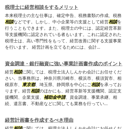
税理士に経営相談をするメリット
本来税理士の主な仕事は、確定申告、税務書類の作成、税務
相談
などです。しかし、中小企業等の支援として経営
相談
を
行うこともできます。また、税理士の中には、認定経営革新
等支援機関に認定されている者もいます。これに認定された
税理士は、高い専門性をもって、経営改善に関する支援事業
を行います。 経営計画を立てるためには、会計...
資金調達・銀行融資に強い事業計画書作成のポイント
経営
相談
に関しては、税理士法人しんかわ会計にお任せくだ
さい。当事務所は、神奈川県川崎市、横浜市、横須賀市、相
模原市、
東京都
、埼玉県、静岡県を中心にご
相談
を承ってお
ります。経営
相談
のほかにも、経営革新等支援機関、認定支
援機関、企業支援、
補助金申請
、資金調達、事業承継、相
続、遺言書、不動産などに関しても業務を行ってい...
経営計画書を作成するべき理由
経営
相談
に関しては、税理士法人しんかわ会計にお任せくだ