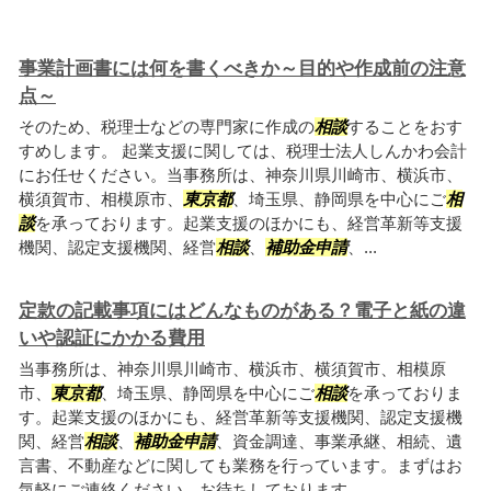
事業計画書には何を書くべきか～目的や作成前の注意
点～
そのため、税理士などの専門家に作成の
相談
することをおす
すめします。 起業支援に関しては、税理士法人しんかわ会計
にお任せください。当事務所は、神奈川県川崎市、横浜市、
横須賀市、相模原市、
東京都
、埼玉県、静岡県を中心にご
相
談
を承っております。起業支援のほかにも、経営革新等支援
機関、認定支援機関、経営
相談
、
補助金申請
、...
定款の記載事項にはどんなものがある？電子と紙の違
いや認証にかかる費用
当事務所は、神奈川県川崎市、横浜市、横須賀市、相模原
市、
東京都
、埼玉県、静岡県を中心にご
相談
を承っておりま
す。起業支援のほかにも、経営革新等支援機関、認定支援機
関、経営
相談
、
補助金申請
、資金調達、事業承継、相続、遺
言書、不動産などに関しても業務を行っています。まずはお
気軽にご連絡ください。お待ちしております。