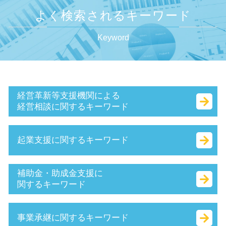
よく検索されるキーワード
Keyword
経営革新等支援機関による
経営相談に関するキーワード
公的支援 とは
起業支援に関するキーワード
キャッシュフロー とは
財務 分析
認定 支援 機関 更新
商号 とは
補助金・助成金支援に
認定経営革新等支援 機関 一覧
定款 事業 目的 とは
関するキーワード
事業計画書 とは
会社設立 資本金 決め方
sbir とは
株式会社 資本金 最低
トライアル雇用助成金 とは
事業承継に関するキーワード
経営革新等支援機関 とは
法人化 手続き
補助金 交付申請書 とは