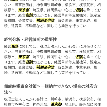
さい。当事務所は、神奈川県川崎市、横浜市、横須賀市、相
模原市、
東京都
、埼玉県、静岡県を中心にご
相談
を承ってお
ります。経営
相談
のほかにも、経営革新等支援機関、認定支
援機関、企業支援、
補助金申請
、資金調達、事業承継、相
続、遺言書、不動産などに関しても業務を行ってい...
経営分析・経営診断の重要性
経営
相談
に関しては、税理士法人しんかわ会計にお任せくだ
さい。当事務所は、神奈川県川崎市、横浜市、横須賀市、相
模原市、
東京都
、埼玉県、静岡県を中心にご
相談
を承ってお
ります。経営
相談
のほかにも、経営革新等支援機関、認定支
援機関、企業支援、
補助金申請
、資金調達、事業承継、相
続、遺言書、不動産などに関しても業務を行ってい...
相続納税資金対策〜一括納付できない場合の対応方
法〜
税理士法人しんかわ会計は、川崎市、横浜市、横須賀市、相
模原市を中心に、神奈川県、
東京都
、埼玉県、静岡県にお住