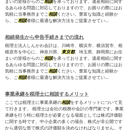
まいの皆様からのご
相談
を承っております。遺産相続に関す
るあらゆる問題に対応しておりますので、お困りの際にはお
気軽に当事務所までご
相談
ください。豊富な知識と経験か
ら、ご
相談
者様に最適な解決方法をご提案させてい...
相続発生から申告手続きまでの流れ
税理士法人しんかわ会計は、川崎市、横浜市、横須賀市、相
模原市を中心に、神奈川県、
東京都
、埼玉県、静岡県にお住
まいの皆様からのご
相談
を承っております。遺産相続に関す
るあらゆる問題に対応しておりますので、お困りの際にはお
気軽に当事務所までご
相談
ください。豊富な知識と経験か
ら、ご
相談
者様に最適な解決方法をご提案させてい...
事業承継を税理士に相談するメリット
ここでは税理士に事業承継の
相談
をするメリットについて見
て行きます。 税理士は会社の税務や会計の専門家です。事業
承継を行う時に税理士が必要となる場面としては株式評価額
に関する時です。中小企業の多くの場合、株式が非公開です
から適切な形で株式の評価額を決めなければなりません。そ