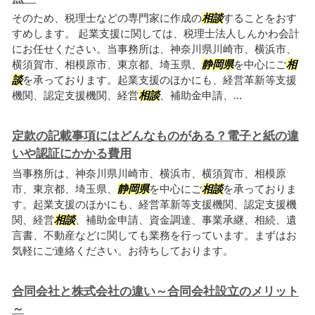
そのため、税理士などの専門家に作成の
相談
することをおす
すめします。 起業支援に関しては、税理士法人しんかわ会計
にお任せください。当事務所は、神奈川県川崎市、横浜市、
横須賀市、相模原市、東京都、埼玉県、
静岡県
を中心にご
相
談
を承っております。起業支援のほかにも、経営革新等支援
機関、認定支援機関、経営
相談
、補助金申請、...
定款の記載事項にはどんなものがある？電子と紙の違
いや認証にかかる費用
当事務所は、神奈川県川崎市、横浜市、横須賀市、相模原
市、東京都、埼玉県、
静岡県
を中心にご
相談
を承っておりま
す。起業支援のほかにも、経営革新等支援機関、認定支援機
関、経営
相談
、補助金申請、資金調達、事業承継、相続、遺
言書、不動産などに関しても業務を行っています。まずはお
気軽にご連絡ください。お待ちしております。
合同会社と株式会社の違い～合同会社設立のメリット
～