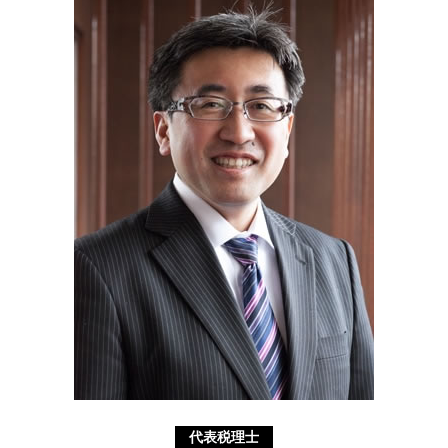
経営革新等支援機関 川崎市 税理士
事業 譲渡 とは
限定承認 とは
相続 横須賀市 相談
企業 提携 とは
代襲 相続 とは
不動産 横須賀市 税理士
相続税 国税庁
経営革新等支援機関 埼玉県 税理士
遺言書 無効
認定支援機関 川崎市 相談
分割 相続
遺言書 静岡県 相談
補助金申請 横須賀市 相談
遺言書 東京都 税理士
遺言書 神奈川県 税理士
代表税理士