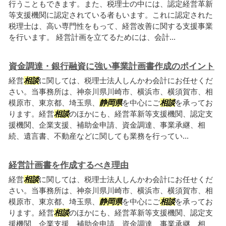
行うこともできます。また、税理士の中には、認定経営革新
等支援機関に認定されている者もいます。これに認定された
税理士は、高い専門性をもって、経営改善に関する支援事業
を行います。 経営計画を立てるためには、会計...
資金調達・銀行融資に強い事業計画書作成のポイント
経営
相談
に関しては、税理士法人しんかわ会計にお任せくだ
さい。当事務所は、神奈川県川崎市、横浜市、横須賀市、相
模原市、東京都、埼玉県、
静岡県
を中心にご
相談
を承ってお
ります。経営
相談
のほかにも、経営革新等支援機関、認定支
援機関、企業支援、補助金申請、資金調達、事業承継、相
続、遺言書、不動産などに関しても業務を行ってい...
経営計画書を作成するべき理由
経営
相談
に関しては、税理士法人しんかわ会計にお任せくだ
さい。当事務所は、神奈川県川崎市、横浜市、横須賀市、相
模原市、東京都、埼玉県、
静岡県
を中心にご
相談
を承ってお
ります。経営
相談
のほかにも、経営革新等支援機関、認定支
援機関、企業支援、補助金申請、資金調達、事業承継、相