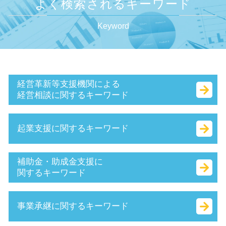
よく検索されるキーワード
Keyword
経営革新等支援機関による
経営相談に関するキーワード
保証制度 とは
起業支援に関するキーワード
中小会計要領 とは
経営 計画 作り方
所得拡大促進税制 とは
本店 所在地 とは
補助金・助成金支援に
中小企業再生支援協議会 とは
ベンチャー 資金調達
関するキーワード
小規模事業者
会社設立 資本金 決め方
キャッシュフロー 考え方
合同会社 出資
補助金 交付申請書 とは
事業承継に関するキーワード
創業 計画書 とは
起業 資本金
補助金 とは
財務 分析
個人事業主 法人化 タイミング
補助金適化法 とは