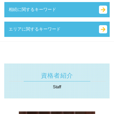
マル経融資 とは
合同会社 法人税
中小 企業 助成金
事業 譲渡 契約書 とは
相続に関するキーワード
事業計画書 とは
無限責任 とは
人材確保等支援助成金 とは
公開 買い付け とは
sbir とは
有限責任 とは
新事業進出補助金 2025
技術 提携 とは
キャッシュフロー とは
合同会社 個人事業主 比較
中小企業省エネ 補助金
議決権 とは
公正 証書 遺言
エリアに関するキーワード
生産性向上設備投資促進税制 とは
合同会社 設立 資本金
補助金 種類
株式 譲渡 とは
確定申告 遺産相続
事業計画書 書き方
法人化 費用
ものづくり補助金 対象
事業 承継 とは
相続 種類
認定経営革新等支援 機関 一覧
法務局 謄本
キャリアアップ 助成金 とは
自益権 とは
相続税 計算 土地
遺言書 東京都 相談
公的支援 とは
スタートアップ とは
事業再構築補助金 とは
資本 提携 とは
特別 受益 とは
事業承継 静岡県 相談
早期 経営改善 計画
商号 とは
人事評価改善等助成金 とは
m&a 資格
遺産分割協議 とは
資金調達 相模原市 相談
赤字 経営
決算月 決め方
補助金 返還 とは
株式 譲渡 契約書 とは
相続 放棄 とは
不動産 川崎市 税理士
持続的発展
合同会社 資金調達
it導入補助金 流れ
自社株 評価
相続 範囲
起業支援 横浜市 相談
ベンチャー 起業 とは
資格者紹介
業務改善助成金 とは
共益権 とは
相続税 対象
遺言書 横浜市 相談
法人化 手続き
起業支援 助成金
m&a 株式 譲渡
遺言書 効力 期間
助成金申請 相模原市 税理士
会社設立 費用
Staff
日本政策金融公庫 新創業融資制度
株式譲渡 手続き
単純承認 とは
助成金申請 神奈川県 税理士
創業 助成金 とは
資本 参加
生命 保険 相続
遺言書 埼玉県 税理士
創業支援事業者補助金 とは
m & a とは
相続税 調査
認定支援機関 静岡県 相談
助成金 種類
自己 株式 とは
相続 不動産 売却 確定 申告 必要書類
事業承継 横浜市 税理士
会社 分割
相続 税率