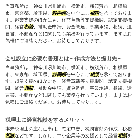
当事務所は、神奈川県川崎市、横浜市、横須賀市、相模原
市、東京都、埼玉県、
静岡県
を中心にご
相談
を承っておりま
す。起業支援のほかにも、経営革新等支援機関、認定支援機
関、経営
相談
、補助金申請、資金調達、事業承継、相続、遺
言書、不動産などに関しても業務を行っています。まずはお
気軽にご連絡ください。お待ちしております。
会社設立に必要な書類とは～作成方法と提出先～
当事務所は、神奈川県川崎市、横浜市、横須賀市、相模原
市、東京都、埼玉県、
静岡県
を中心にご
相談
を承っておりま
す。起業支援のほかにも、経営革新等支援機関、認定支援機
関、経営
相談
、補助金申請、資金調達、事業承継、相続、遺
言書、不動産などに関しても業務を行っています。まずはお
気軽にご連絡ください。お待ちしております。
税理士に経営相談をするメリット
本来税理士の主な仕事は、確定申告、税務書類の作成、税務
相談
などです。しかし、中小企業等の支援として経営
相談
を