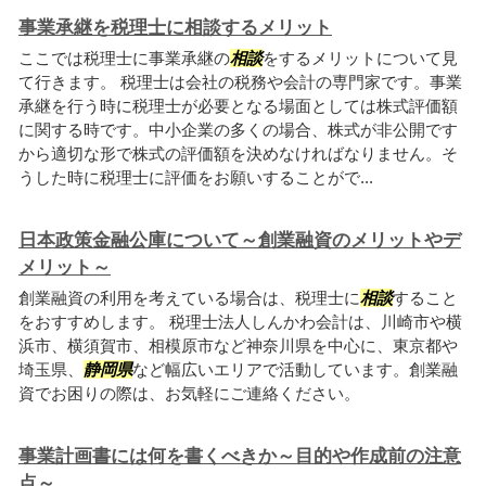
事業承継を税理士に相談するメリット
ここでは税理士に事業承継の
相談
をするメリットについて見
て行きます。 税理士は会社の税務や会計の専門家です。事業
承継を行う時に税理士が必要となる場面としては株式評価額
に関する時です。中小企業の多くの場合、株式が非公開です
から適切な形で株式の評価額を決めなければなりません。そ
うした時に税理士に評価をお願いすることがで...
日本政策金融公庫について～創業融資のメリットやデ
メリット～
創業融資の利用を考えている場合は、税理士に
相談
すること
をおすすめします。 税理士法人しんかわ会計は、川崎市や横
浜市、横須賀市、相模原市など神奈川県を中心に、東京都や
埼玉県、
静岡県
など幅広いエリアで活動しています。創業融
資でお困りの際は、お気軽にご連絡ください。
事業計画書には何を書くべきか～目的や作成前の注意
点～