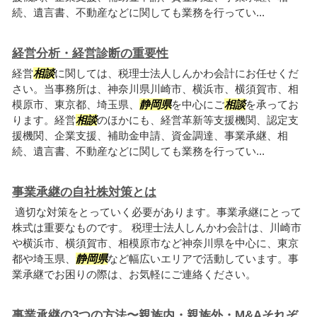
続、遺言書、不動産などに関しても業務を行ってい...
経営分析・経営診断の重要性
経営
相談
に関しては、税理士法人しんかわ会計にお任せくだ
さい。当事務所は、神奈川県川崎市、横浜市、横須賀市、相
模原市、東京都、埼玉県、
静岡県
を中心にご
相談
を承ってお
ります。経営
相談
のほかにも、経営革新等支援機関、認定支
援機関、企業支援、補助金申請、資金調達、事業承継、相
続、遺言書、不動産などに関しても業務を行ってい...
事業承継の自社株対策とは
適切な対策をとっていく必要があります。事業承継にとって
株式は重要なものです。 税理士法人しんかわ会計は、川崎市
や横浜市、横須賀市、相模原市など神奈川県を中心に、東京
都や埼玉県、
静岡県
など幅広いエリアで活動しています。事
業承継でお困りの際は、お気軽にご連絡ください。
事業承継の3つの方法〜親族内・親族外・M&Aそれぞ