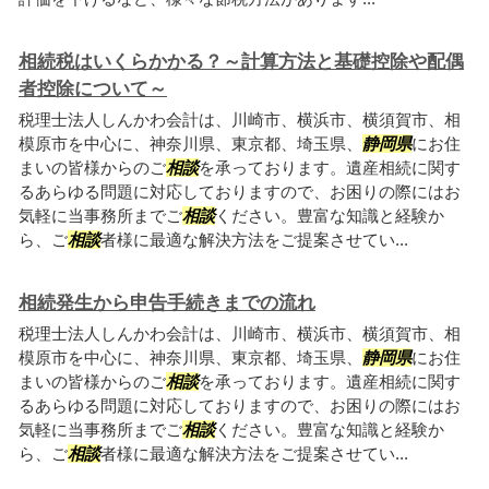
相続税はいくらかかる？～計算方法と基礎控除や配偶
者控除について～
税理士法人しんかわ会計は、川崎市、横浜市、横須賀市、相
模原市を中心に、神奈川県、東京都、埼玉県、
静岡県
にお住
まいの皆様からのご
相談
を承っております。遺産相続に関す
るあらゆる問題に対応しておりますので、お困りの際にはお
気軽に当事務所までご
相談
ください。豊富な知識と経験か
ら、ご
相談
者様に最適な解決方法をご提案させてい...
相続発生から申告手続きまでの流れ
税理士法人しんかわ会計は、川崎市、横浜市、横須賀市、相
模原市を中心に、神奈川県、東京都、埼玉県、
静岡県
にお住
まいの皆様からのご
相談
を承っております。遺産相続に関す
るあらゆる問題に対応しておりますので、お困りの際にはお
気軽に当事務所までご
相談
ください。豊富な知識と経験か
ら、ご
相談
者様に最適な解決方法をご提案させてい...