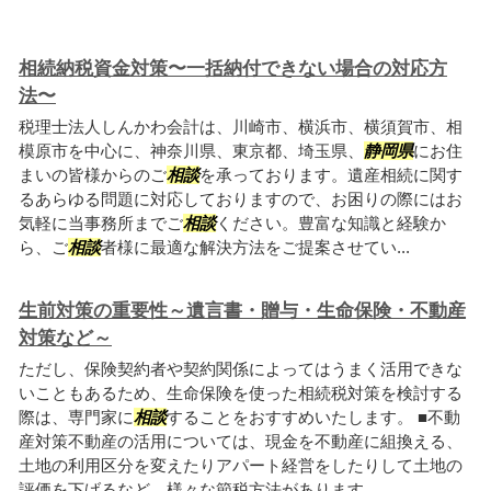
相続納税資金対策〜一括納付できない場合の対応方
法〜
税理士法人しんかわ会計は、川崎市、横浜市、横須賀市、相
模原市を中心に、神奈川県、東京都、埼玉県、
静岡県
にお住
まいの皆様からのご
相談
を承っております。遺産相続に関す
るあらゆる問題に対応しておりますので、お困りの際にはお
気軽に当事務所までご
相談
ください。豊富な知識と経験か
ら、ご
相談
者様に最適な解決方法をご提案させてい...
生前対策の重要性～遺言書・贈与・生命保険・不動産
対策など～
ただし、保険契約者や契約関係によってはうまく活用できな
いこともあるため、生命保険を使った相続税対策を検討する
際は、専門家に
相談
することをおすすめいたします。 ■不動
産対策不動産の活用については、現金を不動産に組換える、
土地の利用区分を変えたりアパート経営をしたりして土地の
評価を下げるなど、様々な節税方法があります...