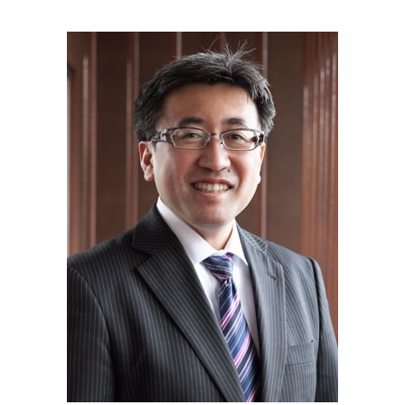
創業支援事業者補助金 とは
事業 譲渡 とは
特別 受益 とは
不動産 横須賀市 相談
共益権 とは
遺言書 無効
資金調達 川崎市 相談
会社 分割
相続 兄弟
事業承継 静岡県 税理士
事業承継税制 わかりやすく
限定承認 とは
遺言書 東京都 相談
相続税 対象
起業支援 神奈川県 相談
相続 確定申告
資金調達 埼玉県 税理士
相続 財産
起業支援 静岡県 相談
事業承継 東京都 相談
資金調達 神奈川県 税理士
事業承継 神奈川県 相談