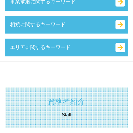
事業承継に関するキーワード
マル経融資 とは
決算月 決め方
国 創業補助金
生産性向上設備投資促進税制 とは
法人化 メリット
事業承継補助金 とは
小規模事業者
会社設立 資本金 決め方
就業規則 助成金
議決権 とは
相続に関するキーワード
財務 分析
法人化 費用
創業補助金 とは
資本 参加
認定 支援 機関 検索
定款 事業 目的 とは
人材確保等支援助成金 とは
m & a とは
持続的発展
起業 資本金
受給資格者創業支援助成金 とは
吸収 合併 とは
公正 証書 遺言
エリアに関するキーワード
中小企業庁 認定 支援機関
株式会社 資本金 最低
助成金 種類
中小企業庁 事業承継
抵当権設定 登記
認定支援機関 経営改善計画
個人事業主 法人成り
補助金 とは
事業 承継 とは
遺言書 効力 期間
sbir とは
合同会社 法人税
持続化補助金 とは
m&a 株式 譲渡
相続税 国税庁
不動産 東京都 税理士
中小企業経営力強化資金 とは
ベンチャー 資金調達
キャリアアップ 助成金 とは
株式 譲渡 とは
単純承認 とは
経営革新等支援機関 埼玉県 相談
公的支援 とは
商号 とは
補助金適化法 とは
公開 買い付け とは
相続 範囲
資金調達 静岡県 税理士
中小企業再生支援協議会 とは
合同会社 税金
創業 助成金 とは
自己 株式 とは
相続 税率
補助金申請 横須賀市 税理士
経営革新等支援機関 申請
合同 会社 資本金
補助金 交付申請書 とは
株式 交換 とは
相続 種類
相続 埼玉県 税理士
法人化 手続き
資格者紹介
ものづくり補助金 対象
企業 合併
相続税 調査
相続 川崎市 税理士
個人事業主 法人化 タイミング
特定求職者雇用開発助成金 とは
特別 決議
相続 基礎 控除
相続 神奈川県 税理士
合同会社 資金調達
Staff
履歴事項全部証明書 とは
資本 提携 とは
相続法 改正
補助金申請 静岡県 相談
中小 企業 助成金
簡易 分割
生命 保険 相続
補助金申請 川崎市 相談
地域雇用開発助成金 とは
株式 譲渡 契約書 とは
分割 相続
助成金申請 東京都 税理士