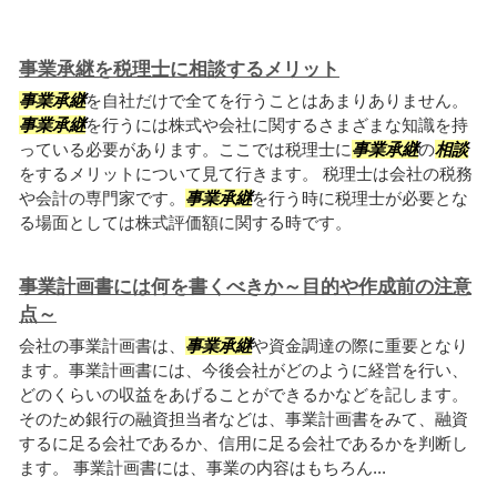
事業承継を税理士に相談するメリット
事業承継
を自社だけで全てを行うことはあまりありません。
事業承継
を行うには株式や会社に関するさまざまな知識を持
っている必要があります。ここでは税理士に
事業承継
の
相談
をするメリットについて見て行きます。 税理士は会社の税務
や会計の専門家です。
事業承継
を行う時に税理士が必要とな
る場面としては株式評価額に関する時です。
事業計画書には何を書くべきか～目的や作成前の注意
点～
会社の事業計画書は、
事業承継
や資金調達の際に重要となり
ます。事業計画書には、今後会社がどのように経営を行い、
どのくらいの収益をあげることができるかなどを記します。
そのため銀行の融資担当者などは、事業計画書をみて、融資
するに足る会社であるか、信用に足る会社であるかを判断し
ます。 事業計画書には、事業の内容はもちろん...