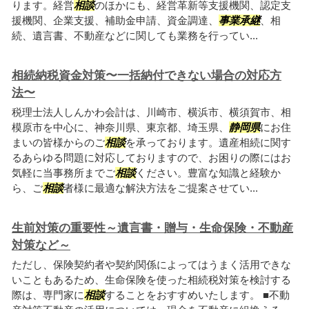
ります。経営
相談
のほかにも、経営革新等支援機関、認定支
援機関、企業支援、補助金申請、資金調達、
事業承継
、相
続、遺言書、不動産などに関しても業務を行ってい...
相続納税資金対策〜一括納付できない場合の対応方
法〜
税理士法人しんかわ会計は、川崎市、横浜市、横須賀市、相
模原市を中心に、神奈川県、東京都、埼玉県、
静岡県
にお住
まいの皆様からのご
相談
を承っております。遺産相続に関す
るあらゆる問題に対応しておりますので、お困りの際にはお
気軽に当事務所までご
相談
ください。豊富な知識と経験か
ら、ご
相談
者様に最適な解決方法をご提案させてい...
生前対策の重要性～遺言書・贈与・生命保険・不動産
対策など～
ただし、保険契約者や契約関係によってはうまく活用できな
いこともあるため、生命保険を使った相続税対策を検討する
際は、専門家に
相談
することをおすすめいたします。 ■不動