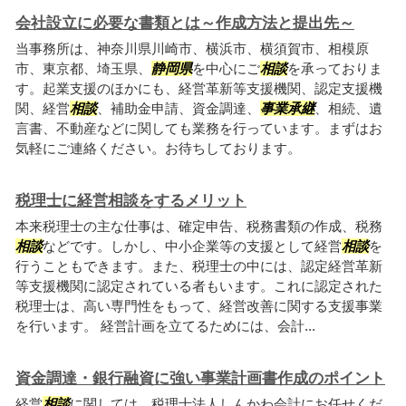
会社設立に必要な書類とは～作成方法と提出先～
当事務所は、神奈川県川崎市、横浜市、横須賀市、相模原
市、東京都、埼玉県、
静岡県
を中心にご
相談
を承っておりま
す。起業支援のほかにも、経営革新等支援機関、認定支援機
関、経営
相談
、補助金申請、資金調達、
事業承継
、相続、遺
言書、不動産などに関しても業務を行っています。まずはお
気軽にご連絡ください。お待ちしております。
税理士に経営相談をするメリット
本来税理士の主な仕事は、確定申告、税務書類の作成、税務
相談
などです。しかし、中小企業等の支援として経営
相談
を
行うこともできます。また、税理士の中には、認定経営革新
等支援機関に認定されている者もいます。これに認定された
税理士は、高い専門性をもって、経営改善に関する支援事業
を行います。 経営計画を立てるためには、会計...
資金調達・銀行融資に強い事業計画書作成のポイント
経営
相談
に関しては、税理士法人しんかわ会計にお任せくだ