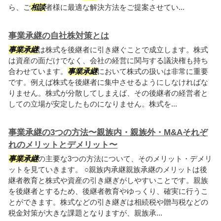
ら、ご
相談
者様に最適な解決方法をご提案させてい...
事業承継の自社株対策とは
事業承継
は株式を後継者に引き継ぐことで成立します。株式
は資産の面だけでなく、会社の経営に関与する議決権も持ち
合わせています。
事業承継
において株式の扱いは非常に重要
です。例えば株式を後継者に集中させるようにしなければな
りません。株式が分散してしまえば、その後継者の経営者と
しての立場が安定したものになりません。株式を...
事業承継の3つの方法〜親族内・親族外・M&Aそれぞ
れのメリットとデメリット〜
事業承継
の主要な3つの方法について、そのメリット・デメリ
ットを見ていきます。 ○親族内承継親族承継のメリットは後
継者教育と株式や資産の引き継ぎがしやすいことです。親族
を後継者とするため、後継者教育やゆっくり、確実に行うこ
とができます。株式などの引き継ぎは相続税や贈与税などの
税金対策が大きな課題となりますが、親族承...