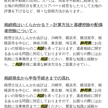
産対策不動産の活用については、現金を不動産に組換える、
土地の利用区分を変えたりアパート経営をしたりして土地の
評価を下げるなど、様々な節税方法があります...
相続税はいくらかかる？～計算方法と基礎控除や配偶
者控除について～
税理士法人しんかわ会計は、川崎市、横浜市、横須賀市、相
模原市を中心に、神奈川県、東京都、埼玉県、
静岡県
にお住
まいの皆様からのご
相談
を承っております。遺産相続に関す
るあらゆる問題に対応しておりますので、お困りの際にはお
気軽に当事務所までご
相談
ください。豊富な知識と経験か
ら、ご
相談
者様に最適な解決方法をご提案させてい...
相続発生から申告手続きまでの流れ
税理士法人しんかわ会計は、川崎市、横浜市、横須賀市、相
模原市を中心に、神奈川県、東京都、埼玉県、
静岡県
にお住
まいの皆様からのご
相談
を承っております。遺産相続に関す
るあらゆる問題に対応しておりますので、お困りの際にはお
気軽に当事務所までご
相談
ください。豊富な知識と経験か