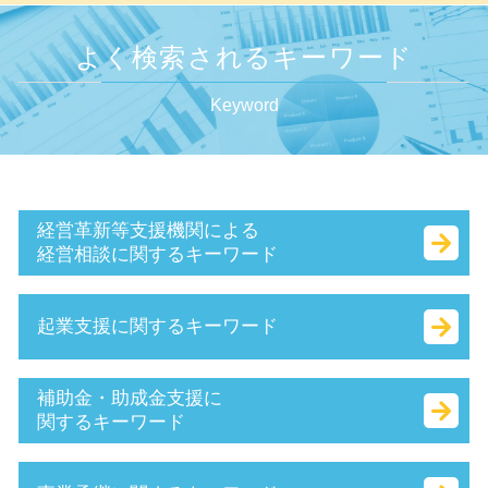
よく検索されるキーワード
Keyword
経営革新等支援機関による
経営相談に関するキーワード
小規模企業者
起業支援に関するキーワード
キャッシュフロー とは
キャッシュフロー 考え方
認定 支援 機関 更新
合同会社 設立 資本金
補助金・助成金支援に
赤字 経営
会社 印鑑証明書
関するキーワード
事業計画書 とは
スタートアップ とは
経営革新等支援機関 とは
ベンチャー 起業 とは
it導入補助金 流れ