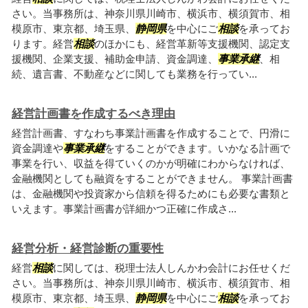
さい。当事務所は、神奈川県川崎市、横浜市、横須賀市、相
模原市、東京都、埼玉県、
静岡県
を中心にご
相談
を承ってお
ります。経営
相談
のほかにも、経営革新等支援機関、認定支
援機関、企業支援、補助金申請、資金調達、
事業承継
、相
続、遺言書、不動産などに関しても業務を行ってい...
経営計画書を作成するべき理由
経営計画書、すなわち事業計画書を作成することで、円滑に
資金調達や
事業承継
をすることができます。いかなる計画で
事業を行い、収益を得ていくのかが明確にわからなければ、
金融機関としても融資をすることができません。 事業計画書
は、金融機関や投資家から信頼を得るためにも必要な書類と
いえます。事業計画書が詳細かつ正確に作成さ...
経営分析・経営診断の重要性
経営
相談
に関しては、税理士法人しんかわ会計にお任せくだ
さい。当事務所は、神奈川県川崎市、横浜市、横須賀市、相
模原市、東京都、埼玉県、
静岡県
を中心にご
相談
を承ってお