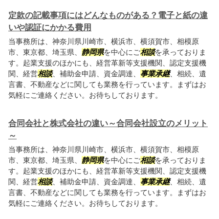
定款の記載事項にはどんなものがある？電子と紙の違
いや認証にかかる費用
当事務所は、神奈川県川崎市、横浜市、横須賀市、相模原
市、東京都、埼玉県、
静岡県
を中心にご
相談
を承っておりま
す。起業支援のほかにも、経営革新等支援機関、認定支援機
関、経営
相談
、補助金申請、資金調達、
事業承継
、相続、遺
言書、不動産などに関しても業務を行っています。まずはお
気軽にご連絡ください。お待ちしております。
合同会社と株式会社の違い～合同会社設立のメリット
～
当事務所は、神奈川県川崎市、横浜市、横須賀市、相模原
市、東京都、埼玉県、
静岡県
を中心にご
相談
を承っておりま
す。起業支援のほかにも、経営革新等支援機関、認定支援機
関、経営
相談
、補助金申請、資金調達、
事業承継
、相続、遺
言書、不動産などに関しても業務を行っています。まずはお
気軽にご連絡ください。お待ちしております。