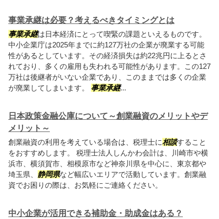
事業承継は必要？考えるべきタイミングとは
事業承継
は日本経済にとって喫緊の課題といえるものです。
中小企業庁は2025年までに約127万社の企業が廃業する可能
性があるとしています。その経済損失は約22兆円に上るとさ
れており、多くの雇用も失われる可能性があります。この127
万社は後継者がいない企業であり、このままでは多くの企業
が廃業してしまいます。
事業承継
...
日本政策金融公庫について～創業融資のメリットやデ
メリット～
創業融資の利用を考えている場合は、税理士に
相談
すること
をおすすめします。 税理士法人しんかわ会計は、川崎市や横
浜市、横須賀市、相模原市など神奈川県を中心に、東京都や
埼玉県、
静岡県
など幅広いエリアで活動しています。創業融
資でお困りの際は、お気軽にご連絡ください。
中小企業が活用できる補助金・助成金はある？