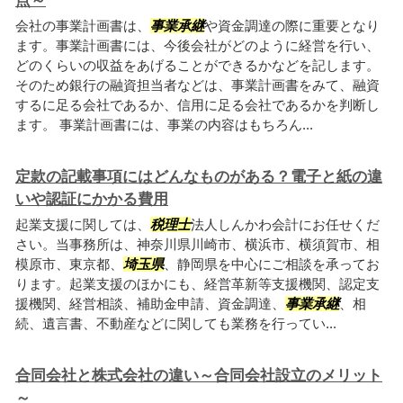
点～
会社の事業計画書は、
事業承継
や資金調達の際に重要となり
ます。事業計画書には、今後会社がどのように経営を行い、
どのくらいの収益をあげることができるかなどを記します。
そのため銀行の融資担当者などは、事業計画書をみて、融資
するに足る会社であるか、信用に足る会社であるかを判断し
ます。 事業計画書には、事業の内容はもちろん...
定款の記載事項にはどんなものがある？電子と紙の違
いや認証にかかる費用
起業支援に関しては、
税理士
法人しんかわ会計にお任せくだ
さい。当事務所は、神奈川県川崎市、横浜市、横須賀市、相
模原市、東京都、
埼玉県
、静岡県を中心にご相談を承ってお
ります。起業支援のほかにも、経営革新等支援機関、認定支
援機関、経営相談、補助金申請、資金調達、
事業承継
、相
続、遺言書、不動産などに関しても業務を行ってい...
合同会社と株式会社の違い～合同会社設立のメリット
～