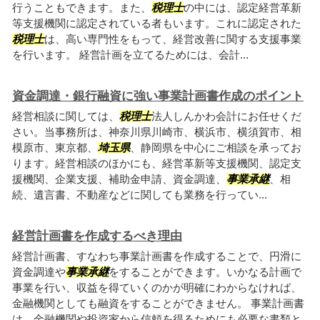
行うこともできます。また、
税理士
の中には、認定経営革新
等支援機関に認定されている者もいます。これに認定された
税理士
は、高い専門性をもって、経営改善に関する支援事業
を行います。 経営計画を立てるためには、会計...
資金調達・銀行融資に強い事業計画書作成のポイント
経営相談に関しては、
税理士
法人しんかわ会計にお任せくだ
さい。当事務所は、神奈川県川崎市、横浜市、横須賀市、相
模原市、東京都、
埼玉県
、静岡県を中心にご相談を承ってお
ります。経営相談のほかにも、経営革新等支援機関、認定支
援機関、企業支援、補助金申請、資金調達、
事業承継
、相
続、遺言書、不動産などに関しても業務を行ってい...
経営計画書を作成するべき理由
経営計画書、すなわち事業計画書を作成することで、円滑に
資金調達や
事業承継
をすることができます。いかなる計画で
事業を行い、収益を得ていくのかが明確にわからなければ、
金融機関としても融資をすることができません。 事業計画書
は、金融機関や投資家から信頼を得るためにも必要な書類と