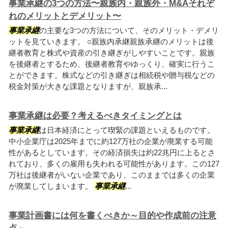
事業承継の3つの方法〜親族内・親族外・M&Aそれぞ
れのメリットとデメリット〜
事業承継
の主要な3つの方法について、そのメリット・デメリ
ットを見ていきます。 ○親族内承継親族承継のメリットは後
継者教育と株式や資産の引き継ぎがしやすいことです。親族
を後継者とするため、後継者教育やゆっくり、確実に行うこ
とができます。株式などの引き継ぎは相続税や贈与税などの
税金対策が大きな課題となりますが、親族承...
事業承継は必要？考えるべきタイミングとは
事業承継
は日本経済にとって喫緊の課題といえるものです。
中小企業庁は2025年までに約127万社の企業が廃業する可能
性があるとしています。その経済損失は約22兆円に上るとさ
れており、多くの雇用も失われる可能性があります。この127
万社は後継者がいない企業であり、このままでは多くの企業
が廃業してしまいます。
事業承継
...
事業計画書には何を書くべきか～目的や作成前の注意