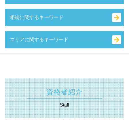
経営革新等支援機関 とは
会社 資本金 とは
助成金 とは
経営 計画 作り方
決算月 決め方
事業再構築補助金 とは
m&a 株式 譲渡
相続に関するキーワード
キャッシュフロー 考え方
ベンチャー 起業 とは
就業規則 助成金
中小企業庁 事業承継
中小会計要領 とは
ベンチャー 資金調達
履歴事項全部証明書 とは
吸収 合併 とは
認定経営革新等支援 機関 一覧
有限責任 とは
人事評価改善等助成金 とは
事業 譲渡 契約書 とは
確定申告 遺産相続
エリアに関するキーワード
財務 分析
法務局 謄本
ものづくり補助金 対象
株式 移転 とは
不動産 登記 住所 変更
小規模事業者
法人化 費用
中小企業省エネ 補助金
特別 決議
相続税 配偶者控除
生産性向上設備投資促進税制 とは
定款 とは
it 導入 補助金 とは
自己 株式 とは
遺産分割協議 とは
資金調達 相模原市 相談
事業計画書 とは
株式会社 資本金 最低
事業承継補助金 とは
株式譲渡 手続き
相続 放棄 とは
遺言書 川崎市 相談
早期 経営改善 計画
会社 印鑑証明書
創業 助成金 とは
資本 参加
相続税 国税庁
認定支援機関 神奈川県 相談
創業 計画書 とは
スタートアップ とは
補助金 とは
事業承継税制 わかりやすく
相続 財産
経営革新等支援機関 静岡県 相談
中小企業再生支援協議会 とは
合同会社 法人税
起業支援 助成金
m&a 流れ
相続法 改正
相続 埼玉県 相談
個人事業主 法人成り
資格者紹介
小規模事業者持続化補助金 とは
事業 譲渡 とは
限定承認 とは
資金調達 神奈川県 相談
定款 認証 とは
補助金 返還 とは
公開 買い付け とは
相続 不動産 売却 確定 申告 必要書類
相続 川崎市 税理士
個人事業主 法人化 タイミング
Staff
人材確保等支援助成金 とは
技術 提携 とは
抵当権設定 登記
相続 横須賀市 税理士
中小 企業 助成金
議決権 とは
相続税 計算 土地
認定支援機関 川崎市 相談
助成金 種類
m&a 資格
生命 保険 相続
起業支援 横浜市 相談
持続化補助金 とは
自社株 評価
相続税 調査
遺言書 横浜市 相談