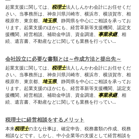
起業支援に関しては、
税理士
法人しんかわ会計にお任せくだ
さい。当事務所は、神奈川県川崎市、横浜市、横須賀市、相
模原市、東京都、
埼玉県
、静岡県を中心にご相談を承ってお
ります。起業支援のほかにも、経営革新等支援機関、認定支
援機関、経営相談、補助金申請、資金調達、
事業承継
、相
続、遺言書、不動産などに関しても業務を行ってい...
会社設立に必要な書類とは～作成方法と提出先～
起業支援に関しては、
税理士
法人しんかわ会計にお任せくだ
さい。当事務所は、神奈川県川崎市、横浜市、横須賀市、相
模原市、東京都、
埼玉県
、静岡県を中心にご相談を承ってお
ります。起業支援のほかにも、経営革新等支援機関、認定支
援機関、経営相談、補助金申請、資金調達、
事業承継
、相
続、遺言書、不動産などに関しても業務を行ってい...
税理士に経営相談をするメリット
本来
税理士
の主な仕事は、確定申告、税務書類の作成、税務
相談などです。しかし、中小企業等の支援として経営相談を