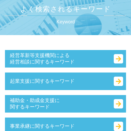
よく検索されるキーワード
Keyword
経営革新等支援機関による
経営相談に関するキーワード
キャッシュフロー とは
起業支援に関するキーワード
認定支援機関 経営改善計画
sbir とは
持続的発展
合同会社 税金
補助金・助成金支援に
認定 支援 機関 更新
合同会社 個人事業主 比較
関するキーワード
赤字 経営
株式 会社 定款
事業計画書 書き方
本店 所在地 とは
it導入補助金 流れ
事業承継に関するキーワード
公的支援 とは
無限責任 とは
創業補助金 とは