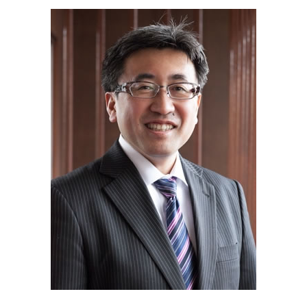
資本 提携 とは
単純承認 とは
不動産 横浜市 相談
m & a とは
代償 分割 とは
経営革新等支援機関 神奈川県 税理士
吸収 分割
相続 基礎 控除
補助金申請 川崎市 相談
相続 税率
遺言書 神奈川県 相談
公正 証書 遺言
助成金申請 相模原市 相談
代襲 相続 とは
不動産 東京都 税理士
遺言書 横浜市 税理士
経営革新等支援機関 東京都 税理士
助成金申請 横浜市 相談