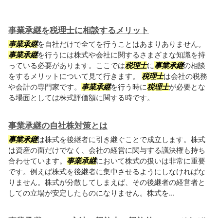
事業承継を税理士に相談するメリット
事業承継
を自社だけで全てを行うことはあまりありません。
事業承継
を行うには株式や会社に関するさまざまな知識を持
っている必要があります。ここでは
税理士
に
事業承継
の相談
をするメリットについて見て行きます。
税理士
は会社の税務
や会計の専門家です。
事業承継
を行う時に
税理士
が必要とな
る場面としては株式評価額に関する時です。
事業承継の自社株対策とは
事業承継
は株式を後継者に引き継ぐことで成立します。株式
は資産の面だけでなく、会社の経営に関与する議決権も持ち
合わせています。
事業承継
において株式の扱いは非常に重要
です。例えば株式を後継者に集中させるようにしなければな
りません。株式が分散してしまえば、その後継者の経営者と
しての立場が安定したものになりません。株式を...