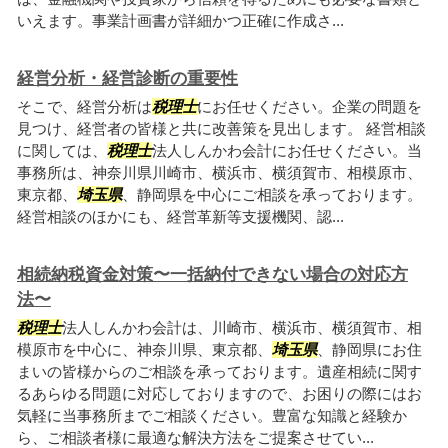
いえます。事業計画書が詳細かつ正確に作成さ...
経営分析・経営診断の重要性
そこで、経営分析は
税理士
にお任せください。企業の問題を
見つけ、経営者の皆様と共に改善策を見出します。 経営相談
に関しては、
税理士
法人しんかわ会計にお任せください。当
事務所は、神奈川県川崎市、横浜市、横須賀市、相模原市、
東京都、
埼玉県
、静岡県を中心にご相談を承っております。
経営相談のほかにも、経営革新等支援機関、認...
相続納税資金対策〜一括納付できない場合の対応方
法〜
税理士
法人しんかわ会計は、川崎市、横浜市、横須賀市、相
模原市を中心に、神奈川県、東京都、
埼玉県
、静岡県にお住
まいの皆様からのご相談を承っております。遺産相続に関す
るあらゆる問題に対応しておりますので、お困りの際にはお
気軽に当事務所までご相談ください。豊富な知識と経験か
ら、ご相談者様に最適な解決方法をご提案させてい...