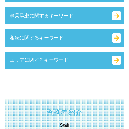
経営革新等支援機関 とは
定款 事業 目的 とは
赤字 経営
ベンチャー 資金調達
両立支援等助成金 とは
事業承継に関するキーワード
持続的発展
法人化 手続き
日本政策金融公庫 新創業融資制度
中小企業庁 認定 支援機関
個人事業主 法人化 タイミング
起業 補助金 とは
認定経営革新等支援 機関 一覧
合同会社 個人事業主 比較
業務改善助成金 とは
事業 承継 とは
相続に関するキーワード
中小会計要領 とは
増資 手続き
人事評価改善等助成金 とは
簡易 分割
マル経融資 とは
起業 資本金
国 創業補助金
株式 譲渡 制限 会社
創業 計画書 とは
会社 資本金 とは
新事業進出補助金 2025
自社株 評価
相続 範囲
エリアに関するキーワード
認定支援機関 経営改善計画
無限責任 とは
就業規則 助成金
中小企業庁 事業承継
相続税 配偶者控除
認定 支援 機関 検索
株式会社 資本金 最低
地域雇用開発助成金 とは
事業 譲渡 契約書 とは
遺産分割協議書 とは
経営 計画 作り方
合同 会社 資本金
中小 企業 助成金
事業承継税制 わかりやすく
公正 証書 遺言
相続 神奈川県 税理士
認定 支援 機関 更新
定款 認証 とは
受給資格者創業支援助成金 とは
技術 提携 とは
確定申告 遺産相続
不動産 横須賀市 税理士
小規模事業者
会社 印鑑証明書
補助金 返還 とは
m&a 流れ
相続 財産
認定支援機関 埼玉県 税理士
保証制度 とは
相対的記載事項 とは
事業再構築補助金 とは
自益権 とは
相続 種類
起業支援 川崎市 相談
中小企業経営力強化資金 とは
スタートアップ とは
起業支援 助成金
株式譲渡 手続き
代償 分割 とは
認定支援機関 静岡県 税理士
合同会社 税金
資格者紹介
履歴事項全部証明書 とは
吸収 分割
相続法 改正
助成金申請 埼玉県 税理士
合同会社 資金調達
ものづくり補助金 対象
資本 参加
相続税 計算 土地
資金調達 相模原市 相談
法人化 メリット
Staff
ものづくり補助金
株式 交換 とは
遺産分割協議 とは
遺言書 横浜市 相談