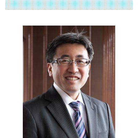
助成金 種類
企業 合併
相続税 調査
助成金申請 神奈川県 税理士
小規模事業者持続化補助金 とは
株式 譲渡 とは
限定承認 とは
経営革新等支援機関 横須賀市 相談
人材確保等支援助成金 とは
吸収 合併 とは
相続 税率
助成金申請 川崎市 相談
株式 譲渡 契約書 とは
代襲 相続 とは
相続 相模原市 相談
自己 株式 とは
分割 相続
事業承継 埼玉県 税理士
議決権 とは
不動産 登記 住所 変更
助成金申請 東京都 税理士
相続税 国税庁
資金調達 神奈川県 相談
相続 放棄 とは
不動産 静岡県 税理士
抵当権設定 登記
遺言書 横須賀市 税理士
事業承継 静岡県 税理士
経営革新等支援機関 静岡県 税理士
補助金申請 川崎市 税理士