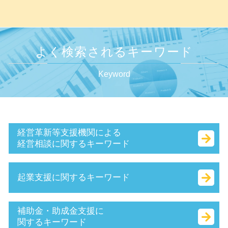
よく検索されるキーワード
Keyword
経営革新等支援機関による
経営相談に関するキーワード
早期 経営改善 計画
起業支援に関するキーワード
企業組合 とは
事業計画書 とは
財務 分析
決算月 決め方
補助金・助成金支援に
所得拡大促進税制 とは
会社設立 費用
関するキーワード