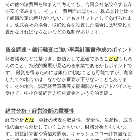
その他の諸費用を踏まえて考えても、合同会社を設立する方
が安く済みます。 そして、費用面のほかに、株式会社と比べ
て組織設定の縛りが少ないこともメリットとしてあげられま
す。株式会社の場合、取締役会を設置した場合には監査役を
置かなければならないなどの規制があります...
資金調達・銀行融資に強い事業計画書作成のポイント
財務諸表などに基づき、数値として正確であるこ
とは
もちろ
んのこと、持続的発展が見込める事業であるかもポイントで
す。 融資を得るためには銀行に頼むことも可能ですが、創業
したての場合では、なかなか審査が下りないこともありま
す。その場合、認定経営革新等支援機関からのアドバイスを
受けて、中小企業経営力強化資金という公的支援...
経営分析・経営診断の重要性
経営分析
とは
、会社の状況を収益性、安全性、生産性、成長
性の面から分析していくことをいい、財務分析ともいいま
す。損益計算書や貸借対照表、キャッシュフロー計算書など