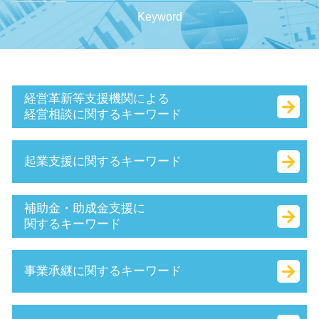
Keyword
経営革新等支援機関による
経営相談に関するキーワード
マル経融資 とは
起業支援に関するキーワード
企業組合 とは
中小企業再生支援協議会 とは
認定 支援 機関 検索
合同 会社 資本金
補助金・助成金支援に
認定 支援 機関 更新
有限責任 とは
関するキーワード
小規模企業者
法務局 謄本
キャッシュフロー とは
会社 資本金 とは
補助金 とは
事業承継に関するキーワード
経営革新等支援機関 とは
株式会社 資本金 最低
業務改善助成金 とは
財務 分析
会社設立 資本金 決め方
中小 企業 助成金
経営 計画 作り方
定款 認証 とは
小規模事業者持続化補助金 とは
共益権 とは