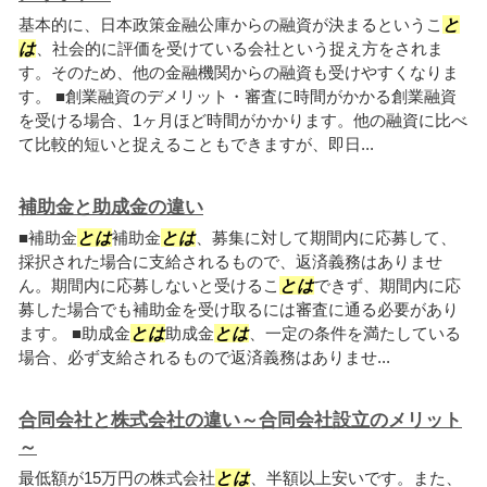
基本的に、日本政策金融公庫からの融資が決まるというこ
と
は
、社会的に評価を受けている会社という捉え方をされま
す。そのため、他の金融機関からの融資も受けやすくなりま
す。 ■創業融資のデメリット・審査に時間がかかる創業融資
を受ける場合、1ヶ月ほど時間がかかります。他の融資に比べ
て比較的短いと捉えることもできますが、即日...
補助金と助成金の違い
■補助金
とは
補助金
とは
、募集に対して期間内に応募して、
採択された場合に支給されるもので、返済義務はありませ
ん。期間内に応募しないと受けるこ
とは
できず、期間内に応
募した場合でも補助金を受け取るには審査に通る必要があり
ます。 ■助成金
とは
助成金
とは
、一定の条件を満たしている
場合、必ず支給されるもので返済義務はありませ...
合同会社と株式会社の違い～合同会社設立のメリット
～
最低額が15万円の株式会社
とは
、半額以上安いです。また、