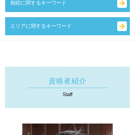
相続に関するキーワード
事業計画書 とは
決算月 決め方
中小企業省エネ 補助金
m&a 資格
持続的発展
商号 とは
事業再構築補助金 とは
議決権 とは
生産性向上設備投資促進税制 とは
個人事業主 法人化 タイミング
it導入補助金 流れ
企業 提携 とは
相続税 対象
エリアに関するキーワード
公的支援 とは
合同会社 資金調達
助成金 種類
株式 移転 とは
確定申告 遺産相続
所得拡大促進税制 とは
定款 絶対的記載事項 とは
補助金適化法 とは
簡易 分割
相続 兄弟
認定経営革新等支援 機関 一覧
本店 所在地 とは
キャリアアップ 助成金 とは
会社 分割
相続税 調査
不動産 相模原市 税理士
中小企業経営力強化資金 とは
ベンチャー 起業 とは
創業 助成金 とは
事業 承継 とは
代償 分割 とは
認定支援機関 東京都 税理士
中小企業庁 認定 支援機関
合同会社 法人税
助成金 とは
公開 買い付け とは
相続法 改正
認定支援機関 神奈川県 相談
キャッシュフロー 考え方
無限責任 とは
事業承継補助金 とは
吸収 分割
単純承認 とは
助成金申請 横須賀市 税理士
事業計画書 書き方
合同会社 税金
起業支援 助成金
資本 参加
分割 相続
相続 神奈川県 税理士
合同会社 設立 資本金
資格者紹介
日本政策金融公庫 新創業融資制度
企業 合併
遺言書 効力 期間
相続 横須賀市 税理士
相対的記載事項 とは
it 導入 補助金 とは
技術 提携 とは
相続 財産
補助金申請 神奈川県 相談
合同会社 出資
Staff
持続化補助金 とは
株式 譲渡 とは
代襲 相続 とは
認定支援機関 相模原市 税理士
国 創業補助金
株式 交換 とは
相続税 国税庁
不動産 川崎市 相談
創業支援事業者補助金 とは
m&a 株式 譲渡
遺産分割協議書 とは
不動産 相模原市 相談
受給資格者創業支援助成金 とは
株式譲渡 手続き
不動産 登記 住所 変更
事業承継 神奈川県 相談
自己 株式 とは
遺産分割協議 とは
補助金申請 横須賀市 税理士
株式 譲渡 制限 会社
相続 放棄 とは
認定支援機関 横浜市 税理士