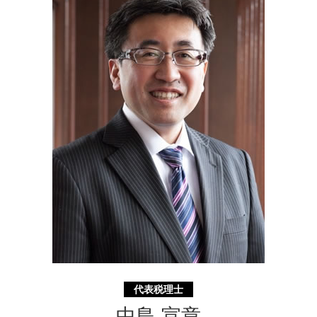
特別 決議
相続 不動産 売却 確定 申告 必要書類
助成金申請 横須賀市 相談
抵当権設定 登記
資金調達 横須賀市 相談
相続 確定申告
遺言書 相模原市 税理士
相続税 配偶者控除
経営革新等支援機関 東京都 相談
事業承継 埼玉県 相談
起業支援 神奈川県 相談
起業支援 埼玉県 税理士
代表税理士
中島 宣章