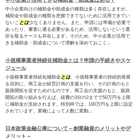
中小企業が活用できる補助金・助成金はある？
中小企業向けの補助金や助成金の種類は多く存在しますが、
補助金や助成金の種類を把握できてないために活用できてい
ないこ
とは
少なくありません。また、申請には準備が必要で
あったり、審査に通る必要があるため、活用しないという選
択を取るケースも存在します。そのため、中小企業が活用で
きる補助金・助成金について理解を深めておこく...
小規模事業者持続化補助金とは？申請の手続きやスケ
ジュール
小規模事業者持続化補助金
とは
、小規模事業者の持続的発展
を目的に、商工会が経営計画の支援を行い、その計画のもと
販路開拓を促すためのものです。商工会の支援のもと、販路
開拓の取り組みを行えば、経費の3分の2までで50万円を上限
に補助金が支給されます。特別枠では、100万円を上限に設定
されています。業種によって人数に変動...
日本政策金融公庫について～創業融資のメリットやデ
メリット～