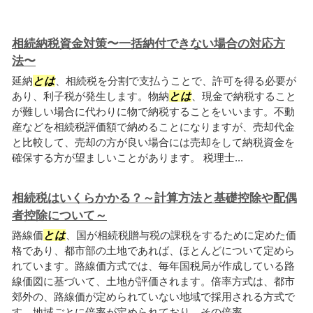
相続納税資金対策〜一括納付できない場合の対応方
法〜
延納
とは
、相続税を分割で支払うことで、許可を得る必要が
あり、利子税が発生します。物納
とは
、現金で納税すること
が難しい場合に代わりに物で納税することをいいます。不動
産などを相続税評価額で納めることになりますが、売却代金
と比較して、売却の方が良い場合には売却をして納税資金を
確保する方が望ましいことがあります。 税理士...
相続税はいくらかかる？～計算方法と基礎控除や配偶
者控除について～
路線価
とは
、国が相続税贈与税の課税をするために定めた価
格であり、都市部の土地であれば、ほとんどについて定めら
れています。路線価方式では、毎年国税局が作成している路
線価図に基づいて、土地が評価されます。倍率方式は、都市
郊外の、路線価が定められていない地域で採用される方式で
す。地域ごとに倍率が定められており、その倍率...