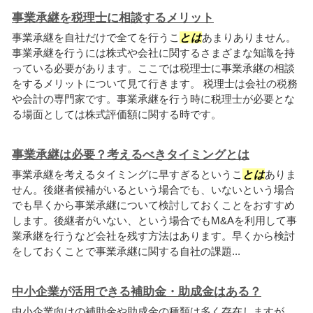
事業承継を税理士に相談するメリット
事業承継を自社だけで全てを行うこ
とは
あまりありません。
事業承継を行うには株式や会社に関するさまざまな知識を持
っている必要があります。ここでは税理士に事業承継の相談
をするメリットについて見て行きます。 税理士は会社の税務
や会計の専門家です。事業承継を行う時に税理士が必要とな
る場面としては株式評価額に関する時です。
事業承継は必要？考えるべきタイミングとは
事業承継を考えるタイミングに早すぎるというこ
とは
ありま
せん。後継者候補がいるという場合でも、いないという場合
でも早くから事業承継について検討しておくことをおすすめ
します。後継者がいない、という場合でもM&Aを利用して事
業承継を行うなど会社を残す方法はあります。早くから検討
をしておくことで事業承継に関する自社の課題...
中小企業が活用できる補助金・助成金はある？
中小企業向けの補助金や助成金の種類は多く存在しますが、