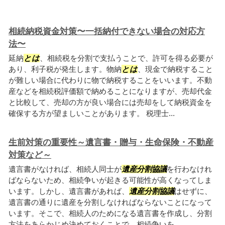
相続納税資金対策〜一括納付できない場合の対応方
法〜
延納
とは
、相続税を分割で支払うことで、許可を得る必要が
あり、利子税が発生します。物納
とは
、現金で納税すること
が難しい場合に代わりに物で納税することをいいます。不動
産などを相続税評価額で納めることになりますが、売却代金
と比較して、売却の方が良い場合には売却をして納税資金を
確保する方が望ましいことがあります。 税理士...
生前対策の重要性～遺言書・贈与・生命保険・不動産
対策など～
遺言書がなければ、相続人同士が
遺産分割協議
を行わなけれ
ばならないため、相続争いが起きる可能性が高くなってしま
います。しかし、遺言書があれば、
遺産分割協議
はせずに、
遺言書の通りに遺産を分割しなければならないことになって
います。そこで、相続人のためになる遺言書を作成し、分割
方法をあらかじめ決めておくことで、相続争いを...