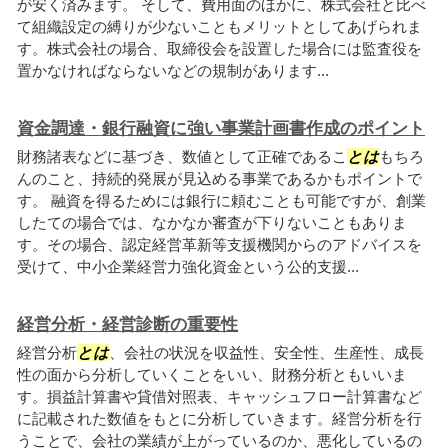
が安く済みます。 そして、費用面のほかに、株式会社と比べ
て組織設定の縛りが少ないこともメリットとしてあげられま
す。株式会社の場合、取締役会を設置した場合には監査役を
置かなければならないなどの規制があります...
資金調達・銀行融資に強い事業計画書作成のポイント
財務諸表などに基づき、数値として正確であるこ
とは
もちろ
んのこと、持続的発展が見込める事業であるかもポイントで
す。 融資を得るためには銀行に頼むことも可能ですが、創業
したての場合では、なかなか審査が下りないこともありま
す。その場合、認定経営革新等支援機関からのアドバイスを
受けて、中小企業経営力強化資金という公的支援...
経営分析・経営診断の重要性
経営分析
とは
、会社の状況を収益性、安全性、生産性、成長
性の面から分析していくことをいい、財務分析ともいいま
す。損益計算書や貸借対照表、キャッシュフロー計算書など
に記載された数値をもとに分析していきます。経営分析を行
うことで、会社の業績が上がっているのか、悪化しているの