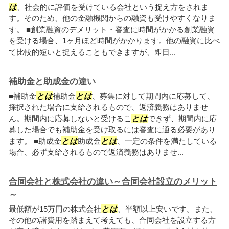
は
、社会的に評価を受けている会社という捉え方をされま
す。そのため、他の金融機関からの融資も受けやすくなりま
す。 ■創業融資のデメリット・審査に時間がかかる創業融資
を受ける場合、1ヶ月ほど時間がかかります。他の融資に比べ
て比較的短いと捉えることもできますが、即日...
補助金と助成金の違い
■補助金
とは
補助金
とは
、募集に対して期間内に応募して、
採択された場合に支給されるもので、返済義務はありませ
ん。期間内に応募しないと受けるこ
とは
できず、期間内に応
募した場合でも補助金を受け取るには審査に通る必要があり
ます。 ■助成金
とは
助成金
とは
、一定の条件を満たしている
場合、必ず支給されるもので返済義務はありませ...
合同会社と株式会社の違い～合同会社設立のメリット
～
最低額が15万円の株式会社
とは
、半額以上安いです。また、
その他の諸費用を踏まえて考えても、合同会社を設立する方