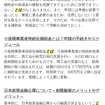
補助金や助成金の種類を把握できてないために活用できてい
ないこ
とは
少なくありません。また、申請には準備が必要で
あったり、審査に通る必要があるため、活用しないという選
択を取るケースも存在します。そのため、中小企業が活用で
きる補助金・助成金について理解を深めておこく...
小規模事業者持続化補助金とは？申請の手続きやスケ
ジュール
小規模事業者持続化補助金
とは
、小規模事業者の持続的発展
を目的に、商工会が経営計画の支援を行い、その計画のもと
販路開拓を促すためのものです。商工会の支援のもと、販路
開拓の取り組みを行えば、経費の3分の2までで50万円を上限
に補助金が支給されます。特別枠では、100万円を上限に設定
されています。業種によって人数に変動...
日本政策金融公庫について～創業融資のメリットやデ
メリット～
基本的に、日本政策金融公庫からの融資が決まるというこ
と