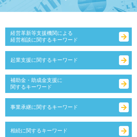
経営革新等支援機関による
経営相談に関するキーワード
早期 経営改善 計画
起業支援に関するキーワード
認定 支援 機関 検索
中小企業経営力強化資金 とは
赤字 経営
合同会社 法人税
補助金・助成金支援に
認定経営革新等支援 機関 一覧
商号 とは
関するキーワード
sbir とは
相対的記載事項 とは
小規模企業者
定款 とは
補助金適化法 とは
事業承継に関するキーワード
生産性向上設備投資促進税制 とは
合同 会社 経費
国 創業補助金
保証制度 とは
法人化 費用
地域雇用開発助成金 とは
企業組合 とは
法務局 謄本
補助金 交付申請書 とは
企業 合併
相続に関するキーワード
持続的発展
ベンチャー 資金調達
中小 企業 助成金
m & a とは