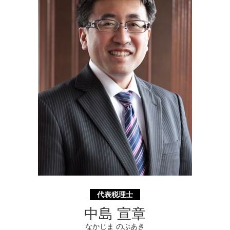
相続法 改正
相続 静岡県 相談
遺言書 効力 期間
経営革新等支援機関 埼玉県 相談
遺産分割協議書 とは
遺言書 東京都 税理士
補助金申請 神奈川県 税理士
相続 神奈川県 税理士
不動産 神奈川県 税理士
代表税理士
中島 宣章
なかじま のぶあき