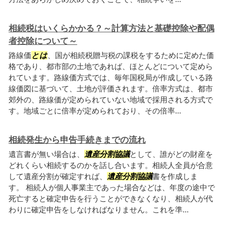
相続税はいくらかかる？～計算方法と基礎控除や配偶
者控除について～
路線価
とは
、国が相続税贈与税の課税をするために定めた価
格であり、都市部の土地であれば、ほとんどについて定めら
れています。路線価方式では、毎年国税局が作成している路
線価図に基づいて、土地が評価されます。倍率方式は、都市
郊外の、路線価が定められていない地域で採用される方式で
す。地域ごとに倍率が定められており、その倍率...
相続発生から申告手続きまでの流れ
遺言書が無い場合は、
遺産分割協議
として、誰がどの財産を
どれくらい相続するのかを話し合います。相続人全員が合意
して遺産分割が確定すれば、
遺産分割協議
書を作成しま
す。 相続人が個人事業主であった場合などは、年度の途中で
死亡すると確定申告を行うことができなくなり、相続人が代
わりに確定申告をしなければなりません。これを準...