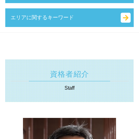
公的支援 とは
有限責任 とは
創業 助成金 とは
中小企業庁 事業承継
事業計画書 とは
起業 資本金
起業 補助金 とは
技術 提携 とは
確定申告 遺産相続
エリアに関するキーワード
事業計画書 書き方
合同会社 資金調達
新事業進出補助金 2025
株式 譲渡 契約書 とは
相続 兄弟
所得拡大促進税制 とは
合同会社 設立 資本金
受給資格者創業支援助成金 とは
事業 譲渡 契約書 とは
相続 範囲
認定 支援 機関 更新
ベンチャー 起業 とは
日本政策金融公庫 新創業融資制度
特別 決議
生命 保険 相続
事業承継 神奈川県 相談
マル経融資 とは
会社 資本金 とは
業務改善助成金 とは
事業 承継 とは
遺産分割協議 とは
起業支援 相模原市 相談
中小企業再生支援協議会 とは
定款 事業 目的 とは
履歴事項全部証明書 とは
自己 株式 とは
相続税 国税庁
相続 横須賀市 税理士
創業 計画書 とは
定款 認証 とは
補助金 種類
資本 提携 とは
抵当権設定 登記
起業支援 川崎市 税理士
小規模事業者
会社 印鑑証明書
事業承継補助金 とは
企業 提携 とは
相続税 対象
起業支援 静岡県 税理士
会社設立 費用
資格者紹介
事業再構築補助金 とは
吸収 分割
単純承認 とは
助成金申請 横浜市 相談
会社設立 資本金 決め方
助成金 とは
業務 提携 とは
遺言書 無効
認定支援機関 神奈川県 相談
決算月 決め方
Staff
起業支援 助成金
吸収 合併 とは
不動産 登記 住所 変更
起業支援 横須賀市 税理士
ものづくり補助金
m&a 流れ
相続 確定申告
経営革新等支援機関 相模原市 相談
両立支援等助成金 とは
株式譲渡 手続き
相続 基礎 控除
経営革新等支援機関 川崎市 税理士
人事評価改善等助成金 とは
株式 交換 とは
相続 種類
資金調達 横浜市 税理士
会社 分割
代襲 相続 とは
経営革新等支援機関 埼玉県 税理士
事業 譲渡 とは
遺産 分割
相続 横浜市 税理士
事業承継税制 わかりやすく
相続 財産
補助金申請 横浜市 相談