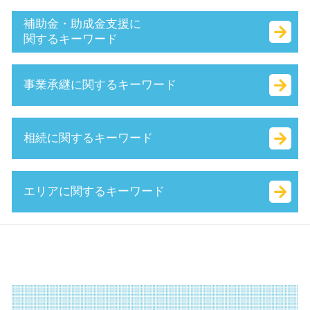
経営 計画 作り方
財務 分析
法務局 謄本
補助金・助成金支援に
中小企業経営力強化資金 とは
会社設立 費用
関するキーワード
早期 経営改善 計画
起業 税金
経営革新等支援機関 申請
本店 所在地 とは
キャリアアップ 助成金 とは
事業承継に関するキーワード
中小企業再生支援協議会 とは
合同会社 資金調達
就業規則 助成金
中小企業庁 認定 支援機関
合同会社 出資
起業 補助金 とは
小規模企業者
会社 資本金 とは
中小企業省エネ 補助金
企業 提携 とは
相続に関するキーワード
公的支援 とは
合同会社 税金
持続化補助金 とは
簡易 分割
認定 支援 機関 検索
ベンチャー 起業 とは
it導入補助金 流れ
事業 譲渡 とは
キャッシュフロー 考え方
合同会社 個人事業主 比較
補助金 とは
企業 合併
代償 分割 とは
エリアに関するキーワード
経営革新等支援機関 とは
定款 絶対的記載事項 とは
補助金 交付申請書 とは
議決権 とは
相続 財産
持続的発展
株式会社 資本金 最低
it 導入 補助金 とは
株式 譲渡 とは
生命 保険 相続
所得拡大促進税制 とは
無限責任 とは
補助金適化法 とは
株式 移転 とは
遺言書 無効
起業支援 埼玉県 税理士
sbir とは
定款 とは
特定求職者雇用開発助成金 とは
自社株 評価
限定承認 とは
認定支援機関 静岡県 相談
生産性向上設備投資促進税制 とは
定款 認証 とは
ものづくり補助金 対象
自益権 とは
特別 受益 とは
相続 相模原市 税理士
企業組合 とは
株式 会社 定款
創業補助金 とは
株式 譲渡 制限 会社
相続税 調査
認定支援機関 横須賀市 税理士
創業 計画書 とは
合同 会社 資本金
新事業進出補助金 2025
特別 決議
確定申告 遺産相続
認定支援機関 川崎市 税理士