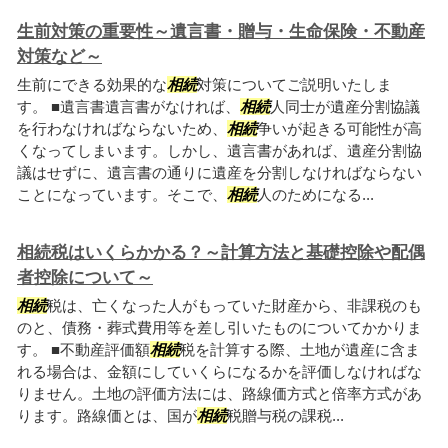
生前対策の重要性～遺言書・贈与・生命保険・不動産
対策など～
生前にできる効果的な
相続
対策についてご説明いたしま
す。 ■遺言書遺言書がなければ、
相続
人同士が遺産分割協議
を行わなければならないため、
相続
争いが起きる可能性が高
くなってしまいます。しかし、遺言書があれば、遺産分割協
議はせずに、遺言書の通りに遺産を分割しなければならない
ことになっています。そこで、
相続
人のためになる...
相続税はいくらかかる？～計算方法と基礎控除や配偶
者控除について～
相続
税は、亡くなった人がもっていた財産から、非課税のも
のと、債務・葬式費用等を差し引いたものについてかかりま
す。 ■不動産評価額
相続
税を計算する際、土地が遺産に含ま
れる場合は、金額にしていくらになるかを評価しなければな
りません。土地の評価方法には、路線価方式と倍率方式があ
ります。路線価とは、国が
相続
税贈与税の課税...