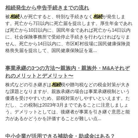
相続発生から申告手続きまでの流れ
被
相続
人が死亡すると、特別な手続きなく
相続
が発生しま
す。死亡から7日以内に死亡届を提出します。厚生年金であれ
ば死亡から10日以内に、国民年金であれば死亡から14日以内
に、社会保険事務所で受給停止手続きを行わなければなりま
せん。死亡から14日以内に、市区町村役場に国民健康保険資
格喪失届を提出して、国民健康保険証を返...
事業承継の3つの方法〜親族内・親族外・M&Aそれぞ
れのメリットとデメリット〜
株式などの引き継ぎは
相続
税や贈与税などの税金対策が大き
な課題となりますが、親族承継の場合は事業承継税制という
優遇を受けやすいため、節税対策がしやすいといえます。た
だし、この税制は2023年3月までであることに注意しましょ
う。デメリットとしては、後継者が事業を引き継ぐ意思と能
力があるかどうかを評価することが難しい点...
中小企業が活用できる補助金・助成金はある？