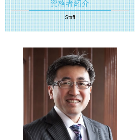
有限責任 とは
資格者紹介
両立支援等助成金 とは
共益権 とは
相続税 配偶者控除
相続 埼玉県 相談
商号 とは
国 創業補助金
資本 参加
相続 不動産 売却 確定 申告 必要書類
遺言書 東京都 税理士
ベンチャー 資金調達
Staff
創業支援事業者補助金 とは
資本 提携 とは
遺言書 効力 期間
経営革新等支援機関 横浜市 相談
日本政策金融公庫 新創業融資制度
株式 譲渡 契約書 とは
相続 確定申告
遺言書 横須賀市 相談
創業 助成金 とは
m&a 資格
相続 種類
資金調達 東京都 税理士
受給資格者創業支援助成金 とは
業務 提携 とは
分割 相続
資金調達 相模原市 相談
会社 分割
相続 放棄 とは
不動産 埼玉県 相談
事業 譲渡 契約書 とは
相続 兄弟
不動産 埼玉県 税理士
吸収 合併 とは
抵当権設定 登記
資金調達 静岡県 税理士
不動産 登記 住所 変更
相続 横須賀市 相談
相続 範囲
経営革新等支援機関 相模原市 税理士
相続法 改正
事業承継 神奈川県 相談
補助金申請 静岡県 相談
起業支援 横浜市 税理士
資金調達 神奈川県 相談