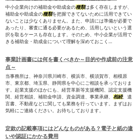
中小企業向けの補助金や助成金の
種類
は多く存在しますが、
補助金や助成金の
種類
を把握できてないために活用できてい
ないことは少なくありません。また、申請には準備が必要で
あったり、審査に通る必要があるため、活用しないという選
択を取るケースも存在します。そのため、中小企業が活用で
きる補助金・助成金について理解を深めておこく...
事業計画書には何を書くべきか～目的や作成前の注意
点～
当事務所は、神奈川県川崎市、横浜市、横須賀市、相模原
市、東京都、埼玉県、静岡県を中心にご相談を承っておりま
す。起業支援のほかにも、経営革新等支援機関、認定支援機
関、経営相談、補助金申請、資金調達、事業承継、
相続
、遺
言書、不動産などに関しても業務を行っています。まずはお
気軽にご連絡ください。お待ちしております。
定款の記載事項にはどんなものがある？電子と紙の違
いや認証にかかる費用