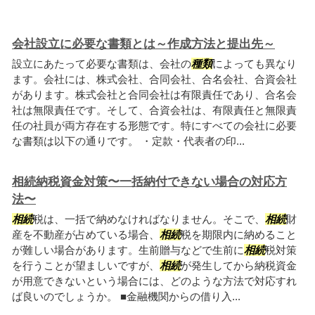
会社設立に必要な書類とは～作成方法と提出先～
設立にあたって必要な書類は、会社の
種類
によっても異なり
ます。会社には、株式会社、合同会社、合名会社、合資会社
があります。株式会社と合同会社は有限責任であり、合名会
社は無限責任です。そして、合資会社は、有限責任と無限責
任の社員が両方存在する形態です。特にすべての会社に必要
な書類は以下の通りです。 ・定款・代表者の印...
相続納税資金対策〜一括納付できない場合の対応方
法〜
相続
税は、一括で納めなければなりません。そこで、
相続
財
産を不動産が占めている場合、
相続
税を期限内に納めること
が難しい場合があります。生前贈与などで生前に
相続
税対策
を行うことが望ましいですが、
相続
が発生してから納税資金
が用意できないという場合には、どのような方法で対応すれ
ば良いのでしょうか。 ■金融機関からの借り入...