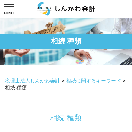
相続 種類
税理士法人しんかわ会計
>
相続に関するキーワード
>
相続 種類
相続 種類