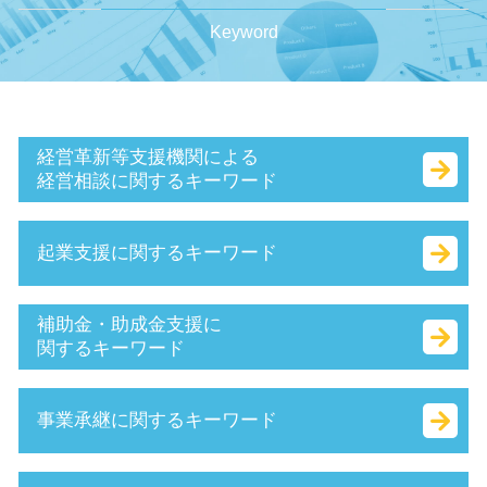
Keyword
経営革新等支援機関による
経営相談に関するキーワード
事業計画書 書き方
起業支援に関するキーワード
赤字 経営
認定支援機関 経営改善計画
経営革新等支援機関 申請
会社 印鑑証明書
補助金・助成金支援に
キャッシュフロー とは
定款 事業 目的 とは
関するキーワード
認定 支援 機関 更新
ベンチャー 起業 とは
マル経融資 とは
合同会社 税金
履歴事項全部証明書 とは
事業承継に関するキーワード
経営 計画 作り方
会社 資本金 とは
創業補助金 とは
事業計画書 とは
株式 会社 定款
就業規則 助成金
早期 経営改善 計画
合同会社 法人税
新事業進出補助金 2025
株式 譲渡 契約書 とは