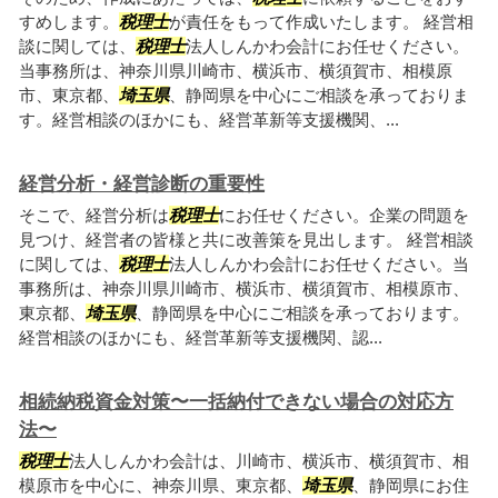
すめします。
税理士
が責任をもって作成いたします。 経営相
談に関しては、
税理士
法人しんかわ会計にお任せください。
当事務所は、神奈川県川崎市、横浜市、横須賀市、相模原
市、東京都、
埼玉県
、静岡県を中心にご相談を承っておりま
す。経営相談のほかにも、経営革新等支援機関、...
経営分析・経営診断の重要性
そこで、経営分析は
税理士
にお任せください。企業の問題を
見つけ、経営者の皆様と共に改善策を見出します。 経営相談
に関しては、
税理士
法人しんかわ会計にお任せください。当
事務所は、神奈川県川崎市、横浜市、横須賀市、相模原市、
東京都、
埼玉県
、静岡県を中心にご相談を承っております。
経営相談のほかにも、経営革新等支援機関、認...
相続納税資金対策〜一括納付できない場合の対応方
法〜
税理士
法人しんかわ会計は、川崎市、横浜市、横須賀市、相
模原市を中心に、神奈川県、東京都、
埼玉県
、静岡県にお住