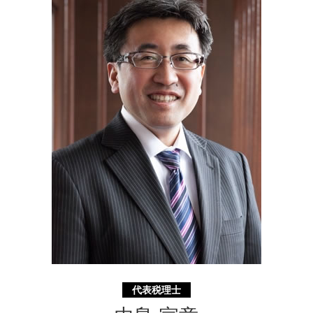
簡易 分割
相続 確定申告
事業承継 横須賀市 相談
事業 承継 とは
遺言書 効力 期間
起業支援 横浜市 税理士
分割 相続
資金調達 横須賀市 税理士
特別 受益 とは
資金調達 東京都 相談
相続税 計算 土地
事業承継 東京都 相談
認定支援機関 川崎市 相談
相続 相模原市 相談
起業支援 東京都 相談
代表税理士