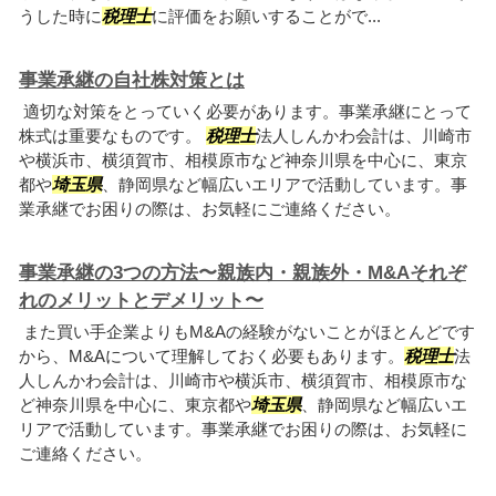
うした時に
税理士
に評価をお願いすることがで...
事業承継の自社株対策とは
適切な対策をとっていく必要があります。事業承継にとって
株式は重要なものです。
税理士
法人しんかわ会計は、川崎市
や横浜市、横須賀市、相模原市など神奈川県を中心に、東京
都や
埼玉県
、静岡県など幅広いエリアで活動しています。事
業承継でお困りの際は、お気軽にご連絡ください。
事業承継の3つの方法〜親族内・親族外・M&Aそれぞ
れのメリットとデメリット〜
また買い手企業よりもM&Aの経験がないことがほとんどです
から、M&Aについて理解しておく必要もあります。
税理士
法
人しんかわ会計は、川崎市や横浜市、横須賀市、相模原市な
ど神奈川県を中心に、東京都や
埼玉県
、静岡県など幅広いエ
リアで活動しています。事業承継でお困りの際は、お気軽に
ご連絡ください。