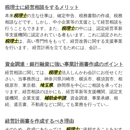
税理士に経営相談をするメリット
本来
税理士
の主な仕事は、確定申告、税務書類の作成、税務
相談などです。しかし、中小企業等の支援として経営相談を
行うこともできます。また、
税理士
の中には、認定経営革新
等支援機関に認定されている者もいます。これに認定された
税理士
は、高い専門性をもって、経営改善に関する支援事業
を行います。 経営計画を立てるためには、会計...
資金調達・銀行融資に強い事業計画書作成のポイント
経営相談に関しては、
税理士
法人しんかわ会計にお任せくだ
さい。当事務所は、神奈川県川崎市、横浜市、横須賀市、相
模原市、東京都、
埼玉県
、静岡県を中心にご相談を承ってお
ります。経営相談のほかにも、経営革新等支援機関、認定支
援機関、企業支援、
補助金申請
、資金調達、事業承継、相
続、遺言書、不動産などに関しても業務を行ってい...
経営計画書を作成するべき理由
そのため、作成にあたっては、
税理士
に依頼することをおす