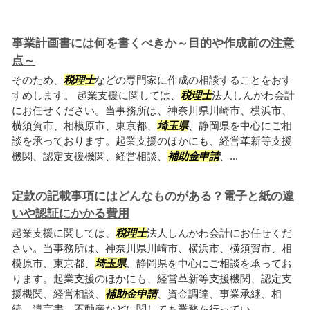
事業計画書には何を書くべきか～目的や作成前の注意
点～
そのため、
税理士
などの専門家に作成の相談することをおす
すめします。 起業支援に関しては、
税理士
法人しんかわ会計
にお任せください。当事務所は、神奈川県川崎市、横浜市、
横須賀市、相模原市、東京都、
埼玉県
、静岡県を中心にご相
談を承っております。起業支援のほかにも、経営革新等支援
機関、認定支援機関、経営相談、
補助金申請
、...
定款の記載事項にはどんなものがある？電子と紙の違
いや認証にかかる費用
起業支援に関しては、
税理士
法人しんかわ会計にお任せくだ
さい。当事務所は、神奈川県川崎市、横浜市、横須賀市、相
模原市、東京都、
埼玉県
、静岡県を中心にご相談を承ってお
ります。起業支援のほかにも、経営革新等支援機関、認定支
援機関、経営相談、
補助金申請
、資金調達、事業承継、相
続、遺言書、不動産などに関しても業務を行ってい...