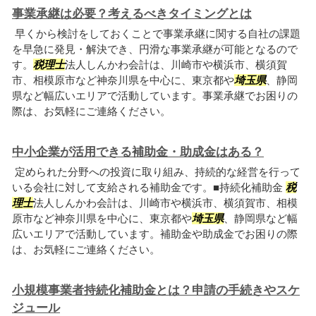
事業承継は必要？考えるべきタイミングとは
早くから検討をしておくことで事業承継に関する自社の課題
を早急に発見・解決でき、円滑な事業承継が可能となるので
す。
税理士
法人しんかわ会計は、川崎市や横浜市、横須賀
市、相模原市など神奈川県を中心に、東京都や
埼玉県
、静岡
県など幅広いエリアで活動しています。事業承継でお困りの
際は、お気軽にご連絡ください。
中小企業が活用できる補助金・助成金はある？
定められた分野への投資に取り組み、持続的な経営を行って
いる会社に対して支給される補助金です。■持続化補助金
税
理士
法人しんかわ会計は、川崎市や横浜市、横須賀市、相模
原市など神奈川県を中心に、東京都や
埼玉県
、静岡県など幅
広いエリアで活動しています。補助金や助成金でお困りの際
は、お気軽にご連絡ください。
小規模事業者持続化補助金とは？申請の手続きやスケ
ジュール