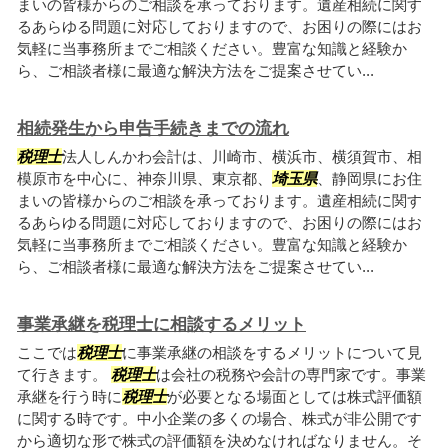
まいの皆様からのご相談を承っております。遺産相続に関す
るあらゆる問題に対応しておりますので、お困りの際にはお
気軽に当事務所までご相談ください。豊富な知識と経験か
ら、ご相談者様に最適な解決方法をご提案させてい...
相続発生から申告手続きまでの流れ
税理士
法人しんかわ会計は、川崎市、横浜市、横須賀市、相
模原市を中心に、神奈川県、東京都、
埼玉県
、静岡県にお住
まいの皆様からのご相談を承っております。遺産相続に関す
るあらゆる問題に対応しておりますので、お困りの際にはお
気軽に当事務所までご相談ください。豊富な知識と経験か
ら、ご相談者様に最適な解決方法をご提案させてい...
事業承継を税理士に相談するメリット
ここでは
税理士
に事業承継の相談をするメリットについて見
て行きます。
税理士
は会社の税務や会計の専門家です。事業
承継を行う時に
税理士
が必要となる場面としては株式評価額
に関する時です。中小企業の多くの場合、株式が非公開です
から適切な形で株式の評価額を決めなければなりません。そ