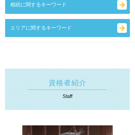
相続に関するキーワード
認定経営革新等支援 機関 一覧
定款 とは
助成金 種類
株式 譲渡 とは
持続的発展
法人化 手続き
it 導入 補助金 とは
事業承継税制 わかりやすく
小規模企業者
合同 会社 資本金
補助金 交付申請書 とは
株式 移転 とは
相続 基礎 控除
エリアに関するキーワード
認定 支援 機関 検索
個人事業主 法人化 タイミング
小規模事業者持続化補助金 とは
議決権 とは
遺産分割協議書 とは
中小企業経営力強化資金 とは
決算月 決め方
事業再構築補助金 とは
株式 譲渡 制限 会社
生命 保険 相続
中小企業庁 認定 支援機関
増資 手続き
トライアル雇用助成金 とは
資本 参加
代償 分割 とは
助成金申請 横須賀市 税理士
sbir とは
合同会社 資金調達
補助金 とは
会社 分割
相続税 対象
認定支援機関 静岡県 税理士
所得拡大促進税制 とは
合同会社 個人事業主 比較
人事評価改善等助成金 とは
m&a 資格
単純承認 とは
補助金申請 神奈川県 相談
保証制度 とは
法人化 メリット
中小企業省エネ 補助金
中小企業庁 事業承継
相続税 配偶者控除
相続 横浜市 税理士
企業組合 とは
無限責任 とは
起業 補助金 とは
企業 提携 とは
代襲 相続 とは
経営革新等支援機関 横須賀市 相談
合同会社 設立 資本金
資格者紹介
助成金 とは
m & a とは
相続法 改正
助成金申請 横浜市 相談
会社設立 費用
補助金 返還 とは
事業 譲渡 とは
相続 税率
不動産 神奈川県 相談
起業 税金
Staff
業務改善助成金 とは
自己 株式 とは
不動産 登記 住所 変更
経営革新等支援機関 相模原市 相談
事業承継補助金 とは
自社株 評価
遺産分割協議 とは
不動産 神奈川県 税理士
日本政策金融公庫 新創業融資制度
株式譲渡 手続き
相続 放棄 とは
補助金申請 静岡県 税理士
受給資格者創業支援助成金 とは
技術 提携 とは
限定承認 とは
遺言書 横須賀市 税理士
自益権 とは
相続 兄弟
遺言書 埼玉県 相談