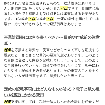
採択された場合に支給されるもので、返済義務はありませ
ん。期間内に応募しないと受けるこ
とは
できず、期間内に応
募した場合でも補助金を受け取るには審査に通る必要があり
ます。 ■助成金
とは
助成金
とは
、一定の条件を満たしている
場合、必ず支給されるもので返済義務はありませ...
事業計画書には何を書くべきか～目的や作成前の注意
点～
起業
を応援する融資や、災害などからの立て直しを応援する
融資など、さまざまな目的の融資制度があります。このよう
な目的に合致した内容を記載しましょう。そして、どのよう
な事業を行っていくか、自分で整理をしたうえで、相手にわ
かりやすく記載する必要があります。その事業のことを全く
知らない人が計画書を見て、融資したいと思って...
定款の記載事項にはどんなものがある？電子と紙の違
いや認証にかかる費用
起業
支援に関しては、税理士法人しんかわ会計にお任せくだ