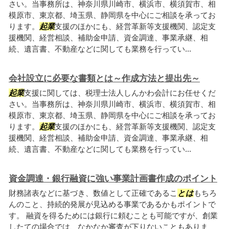
さい。当事務所は、神奈川県川崎市、横浜市、横須賀市、相
模原市、東京都、埼玉県、静岡県を中心にご相談を承ってお
ります。
起業
支援のほかにも、経営革新等支援機関、認定支
援機関、経営相談、補助金申請、資金調達、事業承継、相
続、遺言書、不動産などに関しても業務を行ってい...
会社設立に必要な書類とは～作成方法と提出先～
起業
支援に関しては、税理士法人しんかわ会計にお任せくだ
さい。当事務所は、神奈川県川崎市、横浜市、横須賀市、相
模原市、東京都、埼玉県、静岡県を中心にご相談を承ってお
ります。
起業
支援のほかにも、経営革新等支援機関、認定支
援機関、経営相談、補助金申請、資金調達、事業承継、相
続、遺言書、不動産などに関しても業務を行ってい...
資金調達・銀行融資に強い事業計画書作成のポイント
財務諸表などに基づき、数値として正確であるこ
とは
もちろ
んのこと、持続的発展が見込める事業であるかもポイントで
す。 融資を得るためには銀行に頼むことも可能ですが、創業
したての場合では、なかなか審査が下りないこともありま