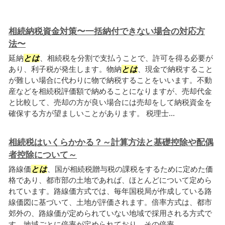
相続納税資金対策〜一括納付できない場合の対応方
法〜
延納
とは
、相続税を分割で支払うことで、許可を得る必要が
あり、利子税が発生します。物納
とは
、現金で納税すること
が難しい場合に代わりに物で納税することをいいます。不動
産などを相続税評価額で納めることになりますが、売却代金
と比較して、売却の方が良い場合には売却をして納税資金を
確保する方が望ましいことがあります。 税理士...
相続税はいくらかかる？～計算方法と基礎控除や配偶
者控除について～
路線価
とは
、国が相続税贈与税の課税をするために定めた価
格であり、都市部の土地であれば、ほとんどについて定めら
れています。路線価方式では、毎年国税局が作成している路
線価図に基づいて、土地が評価されます。倍率方式は、都市
郊外の、路線価が定められていない地域で採用される方式で
す。地域ごとに倍率が定められており、その倍率...