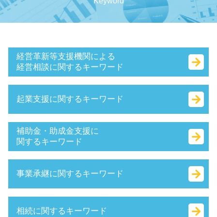
Keyword
経営革新等支援機関による
経営相談に関するキーワード
認定 支援 機関 更新
起業支援に関するキーワード
公的支援 とは
認定支援機関 経営改善計画
創業 計画書 とは
株式会社 資本金 最低
補助金・助成金支援に
小規模事業者
個人事業主 法人化 タイミング
関するキーワード
中小会計要領 とは
無限責任 とは
経営革新等支援機関 とは
商号 とは
新事業進出補助金 2025
事業承継に関するキーワード
事業計画書 書き方
ベンチャー 資金調達
補助金 種類
マル経融資 とは
個人事業主 法人成り
補助金 交付申請書 とは
経営革新等支援機関 申請
決算月 決め方
創業支援事業者補助金 とは
事業 承継 とは
相続に関するキーワード
企業組合 とは
合同 会社 資本金
事業再構築補助金 とは
株式 交換 とは