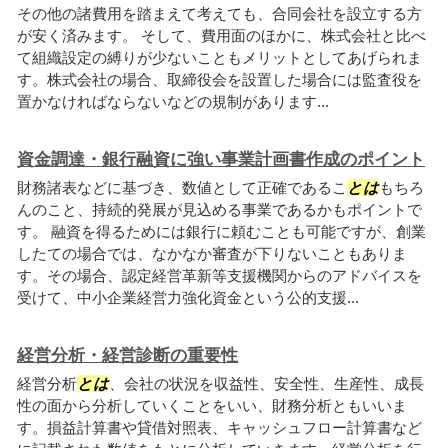
その他の諸費用を踏まえて考えても、合同会社を設立する方
が安く済みます。 そして、費用面のほかに、株式会社と比べ
て組織設定の縛りが少ないこともメリットとしてあげられま
す。株式会社の場合、取締役会を設置した場合には監査役を
置かなければならないなどの規制があります...
資金調達・銀行融資に強い事業計画書作成のポイント
財務諸表などに基づき、数値として正確であるこ
とは
もちろ
んのこと、持続的発展が見込める事業であるかもポイントで
す。 融資を得るためには銀行に頼むことも可能ですが、創業
したての場合では、なかなか審査が下りないこともありま
す。その場合、認定経営革新等支援機関からのアドバイスを
受けて、中小企業経営力強化資金という公的支援...
経営分析・経営診断の重要性
経営分析
とは
、会社の状況を収益性、安全性、生産性、成長
性の面から分析していくことをいい、財務分析ともいいま
す。損益計算書や貸借対照表、キャッシュフロー計算書など