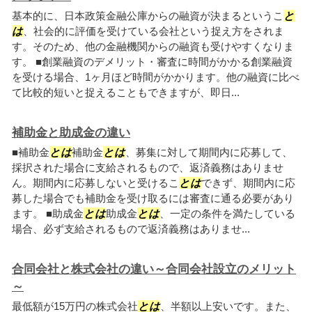
基本的に、日本政策金融公庫からの融資が決まるというこ
と
は
、社会的に評価を受けている会社という捉え方をされま
す。そのため、他の金融機関からの融資も受けやすくなりま
す。 ■創業融資のデメリット・審査に時間がかかる創業融資
を受ける場合、1ヶ月ほど時間がかかります。他の融資に比べ
て比較的短いと捉えることもできますが、即日...
補助金と助成金の違い
■補助金
とは
補助金
とは
、募集に対して期間内に応募して、
採択された場合に支給されるもので、返済義務はありませ
ん。期間内に応募しないと受けるこ
とは
できず、期間内に応
募した場合でも補助金を受け取るには審査に通る必要があり
ます。 ■助成金
とは
助成金
とは
、一定の条件を満たしている
場合、必ず支給されるもので返済義務はありませ...
合同会社と株式会社の違い～合同会社設立のメリット
～
最低額が15万円の株式会社
とは
、半額以上安いです。また、