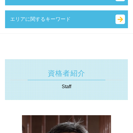
キャッシュフロー とは
会社設立 費用
両立支援等助成金 とは
株式譲渡 手続き
経営 計画 作り方
会社 資本金 とは
キャリアアップ 助成金 とは
事業 譲渡 とは
相続税 対象
エリアに関するキーワード
中小企業経営力強化資金 とは
有限責任 とは
創業 助成金 とは
m&a 株式 譲渡
公正 証書 遺言
保証制度 とは
定款 絶対的記載事項 とは
特定求職者雇用開発助成金 とは
m&a 資格
相続税 計算 土地
早期 経営改善 計画
株式 会社 定款
補助金 返還 とは
企業 提携 とは
限定承認 とは
助成金申請 川崎市 税理士
生産性向上設備投資促進税制 とは
合同会社 資金調達
補助金適化法 とは
会社 分割
遺産分割協議書 とは
資金調達 横浜市 相談
中小企業再生支援協議会 とは
定款 事業 目的 とは
創業補助金 とは
自己 株式 とは
相続 税率
認定支援機関 横浜市 相談
財務 分析
法人化 手続き
中小 企業 助成金
資本 参加
遺言書 効力 期間
補助金申請 東京都 相談
認定経営革新等支援 機関 一覧
合同会社 個人事業主 比較
国 創業補助金
事業 譲渡 契約書 とは
生命 保険 相続
助成金申請 横浜市 相談
起業 資本金
資格者紹介
トライアル雇用助成金 とは
m&a 流れ
遺言書 無効
資金調達 静岡県 相談
合同会社 設立 資本金
起業 補助金 とは
議決権 とは
相続 兄弟
補助金申請 川崎市 税理士
会社設立 資本金 決め方
Staff
小規模事業者持続化補助金 とは
自益権 とは
遺産 分割
起業支援 川崎市 相談
履歴事項全部証明書 とは
事業承継税制 わかりやすく
相続 不動産 売却 確定 申告 必要書類
経営革新等支援機関 横須賀市 税理士
就業規則 助成金
吸収 合併 とは
相続 種類
助成金申請 静岡県 相談
補助金 とは
株式 譲渡 制限 会社
不動産 登記 住所 変更
遺言書 東京都 税理士
資本 提携 とは
特別 受益 とは
補助金申請 相模原市 税理士
特別 決議
相続法 改正
相続 相模原市 税理士
企業 合併
単純承認 とは