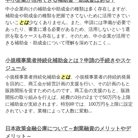
中小企業が活用できる補助金・助成金はある？
中小企業向けの補助金や助成金の種類は多く存在しますが、
補助金や助成金の種類を把握できてないために活用できてい
ないこ
とは
少なくありません。また、申請には準備が必要で
あったり、審査に通る必要があるため、活用しないという選
択を取るケースも存在します。そのため、中小企業が活用で
きる補助金・助成金について理解を深めておこく...
小規模事業者持続化補助金とは？申請の手続きやスケ
ジュール
小規模事業者持続化補助金
とは
、小規模事業者の持続的発展
を目的に、商工会が経営計画の支援を行い、その計画のもと
販路開拓を促すためのものです。商工会の支援のもと、販路
開拓の取り組みを行えば、経費の3分の2までで50万円を上限
に補助金が支給されます。特別枠では、100万円を上限に設定
されています。業種によって人数に変動...
日本政策金融公庫について～創業融資のメリットやデ
メリット～