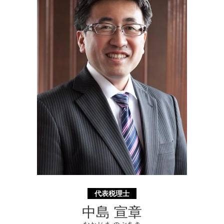
起業支援 横須賀市 税理士
代償 分割 とは
事業承継 埼玉県 相談
相続税 国税庁
起業支援 相模原市 税理士
相続 放棄 とは
起業支援 横浜市 税理士
助成金申請 埼玉県 相談
起業支援 横須賀市 相談
補助金申請 神奈川県 相談
代表税理士
中島 宣章