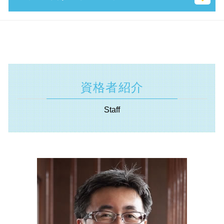
相続 財産
創業 計画書 とは
個人事業主 法人化 タイミング
就業規則 助成金
自己 株式 とは
遺産 分割
中小会計要領 とは
無限責任 とは
受給資格者創業支援助成金 とは
中小企業庁 事業承継
相続税 計算 土地
事業承継 神奈川県 相談
事業計画書 書き方
法務局 謄本
創業支援事業者補助金 とは
m & a とは
相続税 調査
事業承継 東京都 相談
持続的発展
増資 手続き
it導入補助金 流れ
会社 分割
抵当権設定 登記
遺言書 横須賀市 相談
小規模企業者
株式会社 資本金 最低
補助金適化法 とは
m&a 資格
単純承認 とは
相続 静岡県 税理士
中小企業経営力強化資金 とは
合同 会社 資本金
キャリアアップ 助成金 とは
議決権 とは
代襲 相続 とは
経営革新等支援機関 埼玉県 税理士
合同 会社 経費
資格者紹介
創業補助金 とは
株式譲渡 手続き
相続 兄弟
助成金申請 横須賀市 相談
ベンチャー 起業 とは
業務改善助成金 とは
共益権 とは
相続 放棄 とは
助成金申請 神奈川県 税理士
合同会社 資金調達
Staff
補助金 返還 とは
m&a 流れ
遺産分割協議書 とは
経営革新等支援機関 神奈川県 税理士
創業 助成金 とは
株式 交換 とは
相続税 対象
起業支援 横須賀市 税理士
中小 企業 助成金
株式 譲渡 制限 会社
代償 分割 とは
起業支援 静岡県 税理士
人事評価改善等助成金 とは
技術 提携 とは
相続 不動産 売却 確定 申告 必要書類
相続 川崎市 相談
自社株 評価
特別 受益 とは
相続 神奈川県 税理士
企業 提携 とは
相続 基礎 控除
事業承継 川崎市 税理士
株式 移転 とは
遺言書 無効
資金調達 静岡県 相談
相続 確定申告
経営革新等支援機関 横浜市 相談
分割 相続
遺言書 東京都 税理士