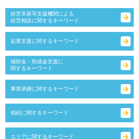
経営革新等支援機関による
経営相談に関するキーワード
生産性向上設備投資促進税制 とは
起業支援に関するキーワード
保証制度 とは
早期 経営改善 計画
認定 支援 機関 検索
法人化 メリット
補助金・助成金支援に
キャッシュフロー 考え方
法人化 費用
関するキーワード
認定支援機関 経営改善計画
個人事業主 法人成り
経営革新等支援機関 申請
合同会社 個人事業主 比較
補助金 交付申請書 とは
事業承継に関するキーワード
経営革新等支援機関 とは
起業 税金
人材確保等支援助成金 とは
経営 計画 作り方
起業 資本金
事業再構築補助金 とは
所得拡大促進税制 とは
会社 資本金 とは
補助金 種類
吸収 合併 とは
相続に関するキーワード
sbir とは
会社設立 費用
補助金 とは
事業 承継 とは
赤字 経営
株式 会社 定款
起業支援 助成金
資本 提携 とは
事業計画書 とは
定款 事業 目的 とは
特定求職者雇用開発助成金 とは
企業 合併
遺言書 効力 期間
エリアに関するキーワード
企業組合 とは
相対的記載事項 とは
助成金 種類
株式 譲渡 とは