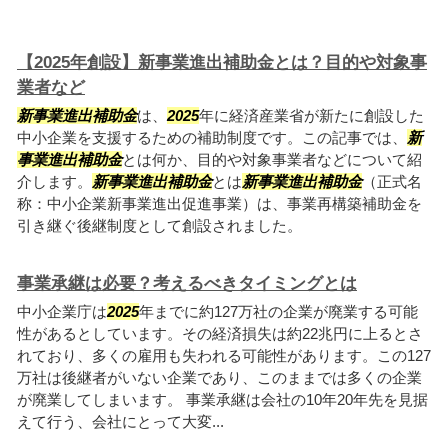
【2025年創設】新事業進出補助金とは？目的や対象事
業者など
新事業進出補助金
は、
2025
年に経済産業省が新たに創設した
中小企業を支援するための補助制度です。この記事では、
新
事業進出補助金
とは何か、目的や対象事業者などについて紹
介します。
新事業進出補助金
とは
新事業進出補助金
（正式名
称：中小企業新事業進出促進事業）は、事業再構築補助金を
引き継ぐ後継制度として創設されました。
事業承継は必要？考えるべきタイミングとは
中小企業庁は
2025
年までに約127万社の企業が廃業する可能
性があるとしています。その経済損失は約22兆円に上るとさ
れており、多くの雇用も失われる可能性があります。この127
万社は後継者がいない企業であり、このままでは多くの企業
が廃業してしまいます。 事業承継は会社の10年20年先を見据
えて行う、会社にとって大変...