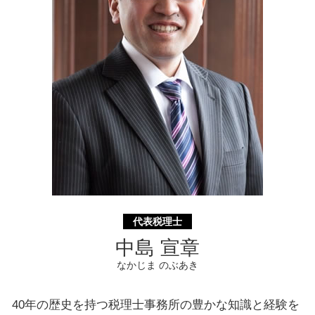
生命 保険 相続
相続 横浜市 税理士
認定支援機関 東京都 相談
認定支援機関 横須賀市 税理士
経営革新等支援機関 静岡県 相談
代表税理士
中島 宣章
なかじま のぶあき
40年の歴史を持つ税理士事務所の豊かな知識と経験を