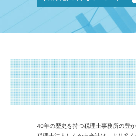
キャッシュフロー とは
小規模事業者
早期 経営改善 計画
自益権 とは
財務 分析
共益権 とは
sbir とは
公開 買い付け とは
認定 支援 機関 検索
吸収 合併 とは
マル経融資 とは
技術 提携 とは
経営 計画 作り方
事業承継税制 わかりやすく
保証制度 とは
m&a 資格
持続的発展
資本 参加
経営革新等支援機関 とは
企業 合併
中小企業庁 認定 支援機関
企業 提携 とは
認定支援機関 経営改善計画
中小企業庁 事業承継
中小企業再生支援協議会 とは
m & a とは
赤字 経営
簡易 分割
認定 支援 機関 更新
会社 分割
事業計画書 書き方
資本 提携 とは
40年の歴史を持つ税理士事務所の豊
認定経営革新等支援 機関 一覧
事業 承継 とは
税理士法人しんかわ会計は、より多く