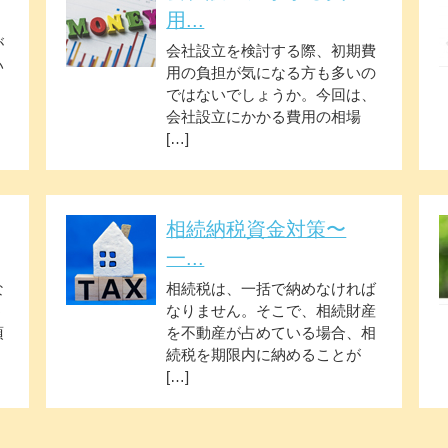
用...
が
会社設立を検討する際、初期費
い
用の負担が気になる方も多いの
ではないでしょうか。今回は、
会社設立にかかる費用の相場
[…]
相続納税資金対策〜
一...
な
相続税は、一括で納めなければ
う
なりません。そこで、相続財産
項
を不動産が占めている場合、相
続税を期限内に納めることが
[…]