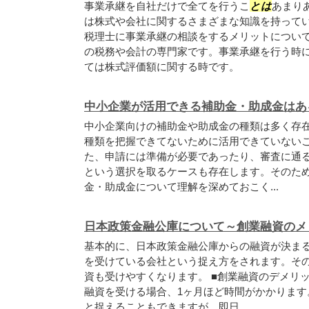
事業承継を自社だけで全てを行うこ
とは
あまり
は株式や会社に関するさまざまな知識を持って
税理士に事業承継の相談をするメリットについて
の税務や会計の専門家です。事業承継を行う時
ては株式評価額に関する時です。
中小企業が活用できる補助金・助成金はあ
中小企業向けの補助金や助成金の種類は多く存
種類を把握できてないために活用できていない
た、申請には準備が必要であったり、審査に通
という選択を取るケースも存在します。そのた
金・助成金について理解を深めておこく...
日本政策金融公庫について～創業融資のメ
基本的に、日本政策金融公庫からの融資が決ま
を受けている会社という捉え方をされます。そ
資も受けやすくなります。 ■創業融資のデメリ
融資を受ける場合、1ヶ月ほど時間がかかります
と捉えることもできますが、即日...