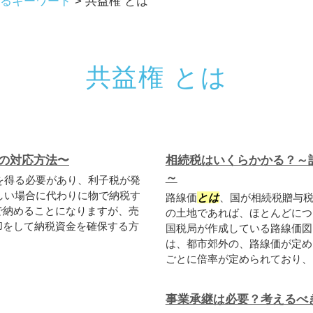
るキーワード
>
共益権 とは
共益権 とは
の対応方法〜
相続税はいくらかかる？～
～
を得る必要があり、利子税が発
しい場合に代わりに物で納税す
路線価
とは
、国が相続税贈与
で納めることになりますが、売
の土地であれば、ほとんどにつ
却をして納税資金を確保する方
国税局が作成している路線価図
は、都市郊外の、路線価が定め
ごとに倍率が定められており、そ
事業承継は必要？考えるべ