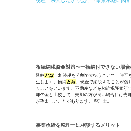
税理士法人しんかわ会計
>
事業承継に関す
相続納税資金対策〜一括納付できない場合
延納
とは
、相続税を分割で支払うことで、許可
生します。物納
とは
、現金で納税することが難
ることをいいます。不動産などを相続税評価額
却代金と比較して、売却の方が良い場合には売
が望ましいことがあります。 税理士...
事業承継を税理士に相談するメリット