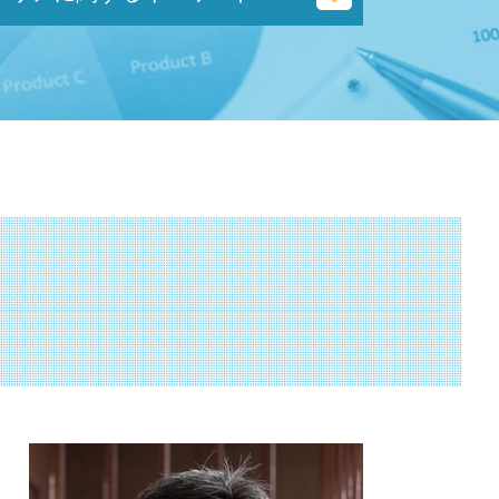
助成金 種類
中小 企業 助成金
創業補助金 とは
資金調達 埼玉県 税理士
創業支援事業者補助金 とは
資金調達 相模原市 相談
補助金 返還 とは
起業支援 静岡県 相談
履歴事項全部証明書 とは
認定支援機関 横浜市 税理士
就業規則 助成金
事業承継 神奈川県 税理士
人材確保等支援助成金 とは
不動産 横須賀市 相談
国 創業補助金
経営革新等支援機関 神奈川県 税理士
助成金 とは
不動産 埼玉県 相談
事業承継補助金 とは
不動産 横須賀市 税理士
補助金 交付申請書 とは
補助金申請 埼玉県 相談
小規模事業者持続化補助金 とは
助成金申請 横浜市 税理士
ものづくり補助金
資金調達 横須賀市 相談
創業 助成金 とは
事業承継 神奈川県 相談
両立支援等助成金 とは
相続 埼玉県 相談
地域雇用開発助成金 とは
起業支援 東京都 相談
補助金 種類
起業支援 横浜市 税理士