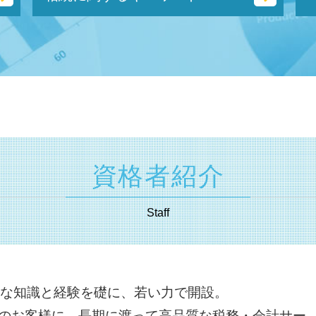
会社設立 資本金 決め方
法務局 謄本
法人化 費用
相続 範囲
本店 所在地 とは
不動産 登記 住所 変更
合同 会社 経費
分割 相続
起業 税金
相続税 対象
法人化 メリット
確定申告 遺産相続
合同会社 個人事業主 比較
遺産分割協議書 とは
合同会社 資金調達
生命 保険 相続
法人化 手続き
遺言書 無効
資格者紹介
スタートアップ とは
相続 税率
合同 会社 資本金
相続 放棄 とは
個人事業主 法人化 タイミング
Staff
相続税 調査
有限責任 とは
遺産 分割
合同会社 法人税
限定承認 とは
合同会社 税金
遺言書 効力 期間
会社設立 費用
抵当権設定 登記
かな知識と経験を礎に、若い力で開設。
合同会社 設立 資本金
代償 分割 とは
のお客様に、長期に渡って高品質な税務・会計サー