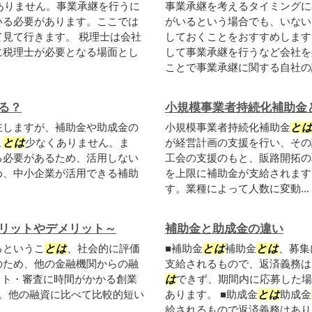
ありません。事業承継を行うに
事業承継を考えるタイミングに
いる必要があります。ここでは
がいるという場合でも、いない
見て行きます。 税理士は会社
しておくことをおすすめします
に税理士が必要となる場面とし
して事業承継を行うなど会社を
ことで事業承継に関する自社の課
る？
小規模事業者持続化補助金
在しますが、補助金や助成金の
小規模事業者持続化補助金
と
こ
とは
少なくありません。ま
が経営計画の支援を行い、その
る必要があるため、活用しない
工会の支援のもと、販路開拓の
め、中小企業が活用できる補助
を上限に補助金が支給されます
す。業種によって人数に変動...
リットやデメリット～
補助金と助成金の違い
るというこ
とは
、社会的に評価
■補助金
とは
補助金
とは
、募集
のため、他の金融機関からの融
支給されるもので、返済義務は
ット・審査に時間がかかる創業
は
できず、期間内に応募した場
。他の融資に比べて比較的短い
あります。 ■助成金
とは
助成金
給されるもので返済義務はありま