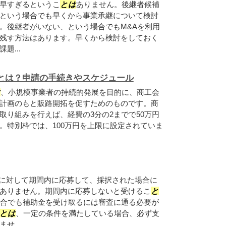
早すぎるというこ
とは
ありません。後継者候補
という場合でも早くから事業承継について検討
。後継者がいない、という場合でもM&Aを利用
残す方法はあります。早くから検討をしておく
題...
とは？申請の手続きやスケジュール
は
、小規模事業者の持続的発展を目的に、商工会
計画のもと販路開拓を促すためのものです。商
取り組みを行えば、経費の3分の2までで50万円
。特別枠では、100万円を上限に設定されていま
に対して期間内に応募して、採択された場合に
ありません。期間内に応募しないと受けるこ
と
合でも補助金を受け取るには審査に通る必要が
とは
、一定の条件を満たしている場合、必ず支
せ...